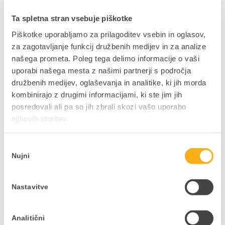
Finančno poročilo za leto 2002
Ta spletna stran vsebuje piškotke
23. maja, 2002
Piškotke uporabljamo za prilagoditev vsebin in oglasov,
V tem dokumentu najdete bilančne podatke
za zagotavljanje funkcij družbenih medijev in za analize
podjetja DataLab. Podjetje vodi lastno
našega prometa. Poleg tega delimo informacije o vaši
računovodstvo strogo po slovenskih
uporabi našega mesta z našimi partnerji s področja
računovodskih standardih. Izkaz uspeha 1997
družbenih medijev, oglaševanja in analitike, ki jih morda
1998 1999 2000 2001 2002 A. Čisti prihodki iz ...
kombinirajo z drugimi informacijami, ki ste jim jih
posredovali ali pa so jih zbrali skozi vašo uporabo
njihovih storitev.
Izbira
Letno poročilo 2001
Nujni
soglasja
23. maja, 2001
Prodaja Prodaja licenc in osveževalnih pogodb V
Nastavitve
letu 2001 smo naši bazi uporabnikov dodali 258
podjetij in prodali 827 licenc v skupni ...
Analitični