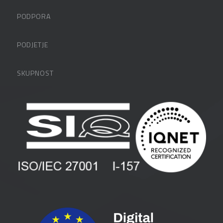
PODPORA
Datalabova podpora
PODJETJE
Partnerji
O podjetju
SKUPNOST
FAQ – pogosta vprašanja
Kontakti
Uporabniške strani
PANTHEON izobraževanja
Zaposlitev
Blog
Vlagatelji
Spletni seminarji
Pogoji in pogodbe
Priročniki