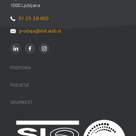
1000 Ljubljana
01 25 28 900
prodaja@datalab.si
PODPORA
Datalabova podpora
PODJETJE
Partnerji
O podjetju
SKUPNOST
FAQ – pogosta vprašanja
Kontakti
Uporabniške strani
PANTHEON izobraževanja
Zaposlitev
Blog
Vlagatelji