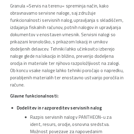
Granula »Servis na terenu« spreminja način, kako
INVENTURA
obravnavamo servisne naloge, saj združuje
SKLADIŠČ
funkcionalnosti servisnih nalog, upravljanja s skladiščem,
INVENTURA
izdajanja fiskalnih računov, potnih nalogov in upravljanja
OSNOVIH
dokumentov v enostaven vmesnik. Servisni nalogi so
SREDSTEV
prikazani kronološko, s prikazom lokacij in urnikov
SERVIS
dodeljenih delavcev. Tehniki lahko učinkovito izberejo
NA
naloge glede na lokacijo in bližino, preverijo dodeljena
TERENU
orodja in materiale ter njihovo razpoložljivost na zalogi.
Ob koncu vsake naloge lahko tehniki poročajo o napredku,
KONTAKT
porabljenih materialih ter enostavno ustvarijo poročila in
račune.
Glavne funkcionalnosti:
Dodelitev in razporeditev servisnih nalog
Razpis servisnih nalog v PANTHEON-u za
ident, resurs, orodje, osnovna sredstva.
Možnost povezave za napovedanim