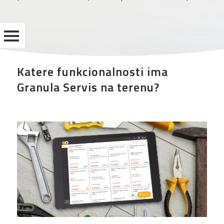
Katere funkcionalnosti ima
Granula Servis na terenu?
KADRI
POTNI
NALOGI
DOKUMENTI
IN
OPRAVILA
B2B
NAROČANJE
NADZORNA
PLOŠČA