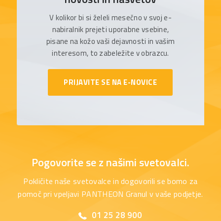
V kolikor bi si želeli mesečno v svoj e-
nabiralnik prejeti uporabne vsebine,
pisane na kožo vaši dejavnosti in vašim
interesom, to zabeležite v obrazcu.
PRIJAVITE SE NA E-NOVICE
Pogovorite se z našimi svetovalci.
Pokličite naše svetovalce in dogovorili se bomo za
pomoč pri vpeljavi PANTHEON Granul v vaše podjetje.
01 25 28 900