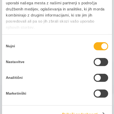
uporabi našega mesta z našimi partnerji s področja
družbenih medijev, oglaševanja in analitike, ki jih morda
kombinirajo z drugimi informacijami, ki ste jim jih
posredovali ali pa so jih zbrali skozi vašo uporabo
no,
S programom PANTHEON Vet imamo pokrite različne procese
Vsi
njihovih storitev.
 jih
v naši ambulanti, vse informacije so dostopne v enem
sple
datno
programu, kar olajša delo našim veterinarjem tako v
tele
Izbira
z.
ambulanti kot tudi na terenu.
za
Nujni
soglasja
Nastavitve
Analitični
Nuša Mole Kos
dr. veterinarske
Marketinški
medicine