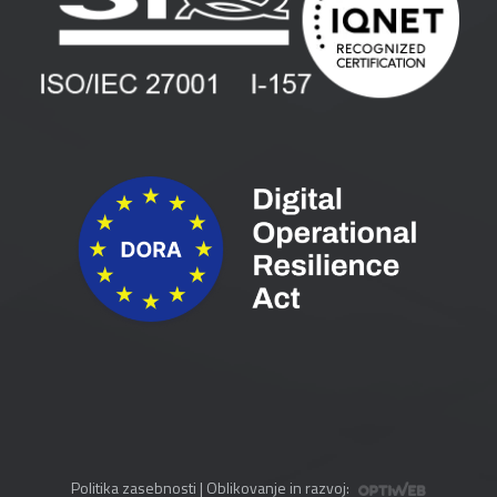
Spletni seminarji
Pogoji in pogodbe
Priročniki
Politika zasebnosti
| Oblikovanje in razvoj: