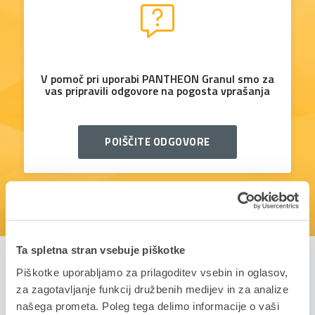
V pomoč pri uporabi PANTHEON Granul smo za
vas pripravili odgovore na pogosta vprašanja
POIŠČITE ODGOVORE
Ta spletna stran vsebuje piškotke
Piškotke uporabljamo za prilagoditev vsebin in oglasov,
NAŠE USPEŠNE ZGODBE
za zagotavljanje funkcij družbenih medijev in za analize
Zadovoljne stranke so naš uspeh
našega prometa. Poleg tega delimo informacije o vaši