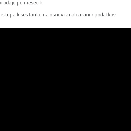
 prodaje po mesecih.
ristopa k sestanku na osnovi analiziranih podatkov.