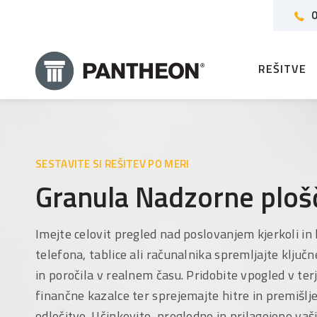
0
REŠITVE
SESTAVITE SI REŠITEV PO MERI
Granula Nadzorne ploš
Imejte celovit pregled nad poslovanjem kjerkoli in 
telefona, tablice ali računalnika spremljajte ključn
in poročila v realnem času. Pridobite vpogled v terj
finančne kazalce ter sprejemajte hitre in premišl
odločitve. Učinkovito, pregledno in prilagojeno v