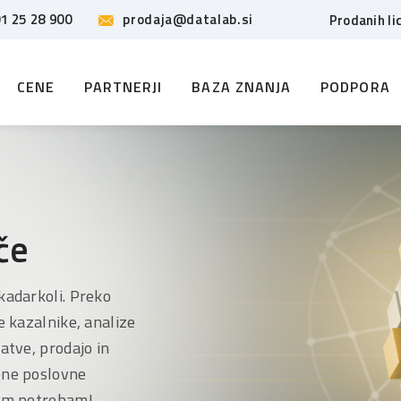
1 25 28 900
prodaja@datalab.si
Prodanih li
CENE
PARTNERJI
BAZA ZNANJA
PODPORA
če
kadarkoli. Preko
e kazalnike, analize
atve, prodajo in
jene poslovne
ašim potrebam!