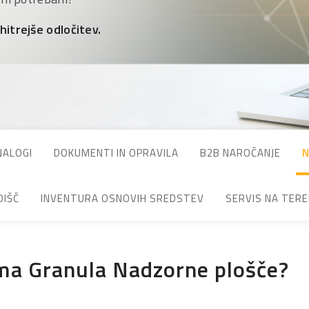
hitrejše odločitev.
NALOGI
DOKUMENTI IN OPRAVILA
B2B NAROČANJE
N
DIŠČ
INVENTURA OSNOVIH SREDSTEV
SERVIS NA TER
ima Granula Nadzorne plošče?