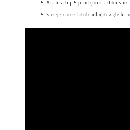
Analiza top 5 prodajanih artiklov in
Sprejemanje hitrih odločitev glede p