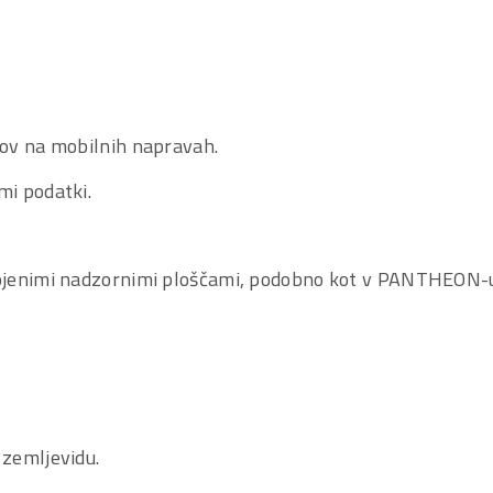
fov na mobilnih napravah.
mi podatki.
agojenimi nadzornimi ploščami, podobno kot v PANTHEON-
 zemljevidu.