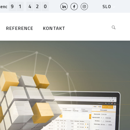
9
1
4
2
0
SLO
cenc
HR
EN
REFERENCE
KONTAKT
BIH
MK
RS
AL
ME
BG
KS