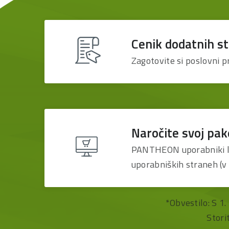
Cenik dodatnih st
Zagotovite si poslovni 
Naročite svoj pak
PANTHEON uporabniki l
uporabniških straneh (v 
*Obvestilo: S 1
Stori