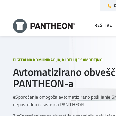
0
REŠITVE
DIGITALNA KOMUNIKACIJA, KI DELUJE SAMODEJNO
Avtomatizirano obvešč
PANTHEON-a
eSporočanje omogoča avtomatizirano pošiljanje S
neposredno iz sistema PANTHEON.
Z eSporočanjem se obvestila o terminih, zaključenih