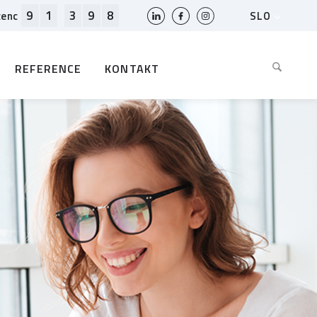
9
1
3
9
8
SLO
cenc
HR
EN
REFERENCE
KONTAKT
BIH
MK
RS
AL
ME
BG
KS