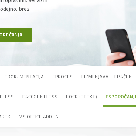
modejno, brez
POROČANJA
EDOKUMENTACIJA
EPROCES
EIZMENJAVA – ERAČUN
PLESS
EACCOUNTLESS
EOCR (ETEXT)
ESPOROČANJ
AREK
MS OFFICE ADD-IN