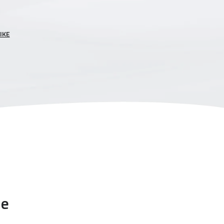
IKE
ve