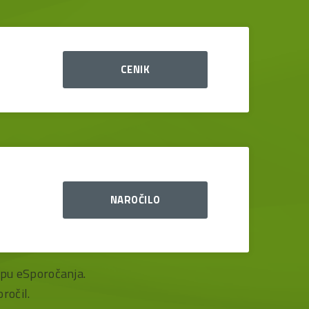
CENIK
NAROČILO
opu eSporočanja.
ročil.