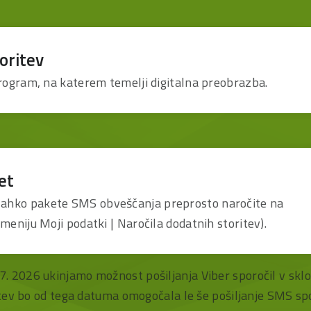
oritev
program, na katerem temelji digitalna preobrazba.
et
ahko pakete SMS obveščanja preprosto naročite na
meniju Moji podatki | Naročila dodatnih storitev).
. 7. 2026 ukinjamo možnost pošiljanja Viber sporočil v skl
tev bo od tega datuma omogočala le še pošiljanje SMS spo