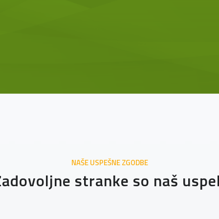
NAŠE USPEŠNE ZGODBE
Zadovoljne stranke so naš uspe