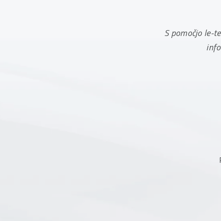
S pomočjo le-t
inf