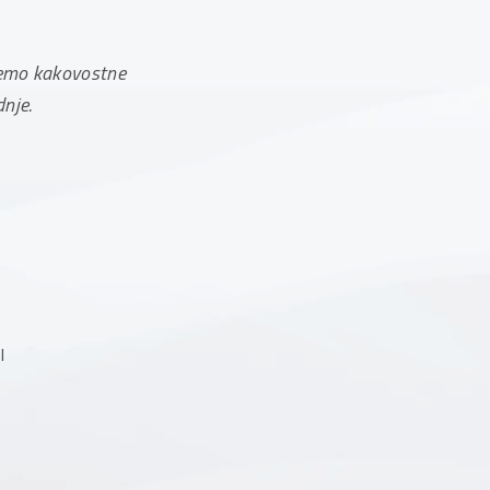
jemo kakovostne
nje.
l