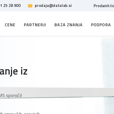
1 25 28 900
prodaja@datalab.si
Prodanih li
CENE
PARTNERJI
BAZA ZNANJA
PODPORA
anje iz
MS sporočil
 opravilih, servisih,