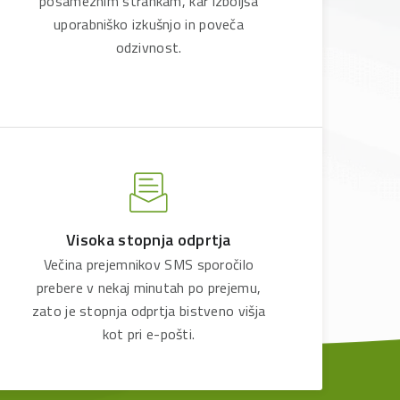
posameznim strankam, kar izboljša
uporabniško izkušnjo in poveča
odzivnost.
Visoka stopnja odprtja
Večina prejemnikov SMS sporočilo
prebere v nekaj minutah po prejemu,
zato je stopnja odprtja bistveno višja
kot pri e-pošti.