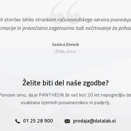
eh storitev lahko strankam računovodskega servisa posredu
ormacije in pravočasno zagotovimo tudi načrtovanje za prihod
Sabina Dimnik
| Data, d.o.o.
Želite biti del naše zgodbe?
Ponosni smo, da je PANTHEON že več kot 20 let nepogrešljiv de
vsakdana izjemnih posameznikov in podjetij.
01 25 28 900
prodaja@datalab.si