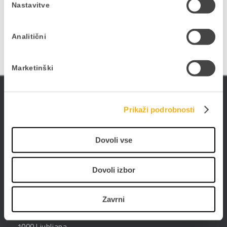
Nastavitve
PRIJAVITE SE NA E-NOVICE
Analitični
Marketinški
ePoslovanje
Prikaži podrobnosti
Poslujte hitreje, bolj prilagodljivo in enostavneje -
poslujte elektronsko. Digitalizirajte poslovanje s
PANTHEON-om in storitvami ePoslovanja.
Dovoli vse
Dovoli izbor
Zavrni
Datalab SI d.o.o.
Hajdrihova ulica 28c
1000 Ljubljana