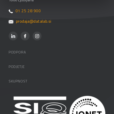
01 25 28 900
prodaja@datalab.si
PODPORA
Datalabova podpora
PODJETJE
Partnerji
O podjetju
SKUPNOST
FAQ – pogosta vprašanja
Kontakti
Uporabniške strani
PANTHEON izobraževanja
Zaposlitev
Blog
Vlagatelji
Spletni seminarji