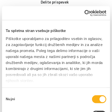
Delite prispevek
Ta spletna stran vsebuje piškotke
NAZAJ NA JAVNE OBJAVE
Piškotke uporabljamo za prilagoditev vsebin in oglasov,
za zagotavljanje funkcij družbenih medijev in za analize
našega prometa. Poleg tega delimo informacije o vaši
uporabi našega mesta z našimi partnerji s področja
družbenih medijev, oglaševanja in analitike, ki jih morda
Ne zamudite podjetniških
kombinirajo z drugimi informacijami, ki ste jim jih
posredovali ali pa so jih zbrali skozi vašo uporabo
novosti in nasvetov
njihovih storitev.
V kolikor bi si želeli mesečno v svoj e-
nabiralnik prejeti uporabne vsebine,
Izbira
pisane na kožo vaši dejavnosti in vašim
Nujni
soglasja
interesom, to zabeležite v obrazcu.