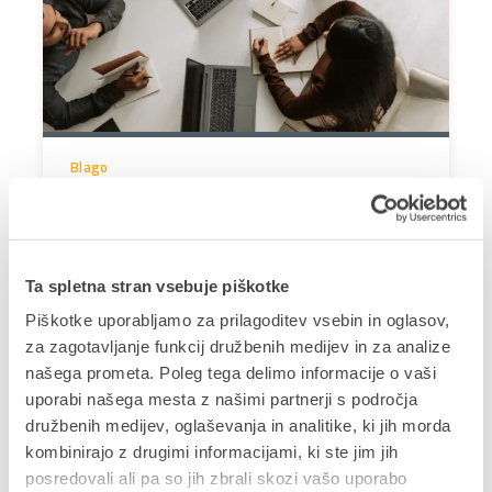
Blago
Prodaja – Odobritev spremembe cene
s strani vodje prodaje
Workflow za odobritev spremembe cene s strani
Ta spletna stran vsebuje piškotke
vodje prodaje.
Piškotke uporabljamo za prilagoditev vsebin in oglasov,
za zagotavljanje funkcij družbenih medijev in za analize
našega prometa. Poleg tega delimo informacije o vaši
uporabi našega mesta z našimi partnerji s področja
družbenih medijev, oglaševanja in analitike, ki jih morda
kombinirajo z drugimi informacijami, ki ste jim jih
posredovali ali pa so jih zbrali skozi vašo uporabo