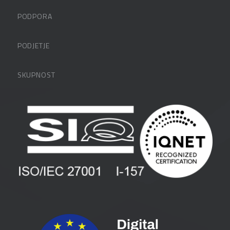
PODPORA
Datalabova podpora
PODJETJE
Partnerji
O podjetju
SKUPNOST
FAQ – pogosta vprašanja
Kontakti
Uporabniške strani
PANTHEON izobraževanja
Zaposlitev
Blog
Vlagatelji
Spletni seminarji
Pogoji in pogodbe
Priročniki