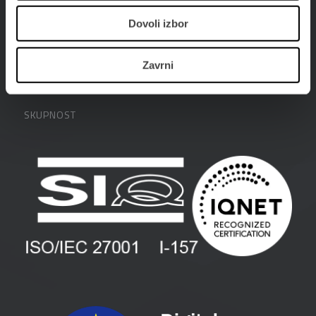
Dovoli izbor
PODPORA
Datalabova podpora
Zavrni
PODJETJE
Partnerji
O podjetju
SKUPNOST
FAQ – pogosta vprašanja
Kontakti
Uporabniške strani
PANTHEON izobraževanja
Zaposlitev
Blog
Vlagatelji
Spletni seminarji
Pogoji in pogodbe
Priročniki