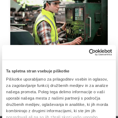
Proizvodnja
Scenarij spremljanje sprememb v
osnovnih kosovnicah WF
Ta spletna stran vsebuje piškotke
Osnovne kosovnice predstavljajo temelj za izračun
Piškotke uporabljamo za prilagoditev vsebin in oglasov,
lastne cene izdelka. Vsaka sprememba materialov,
za zagotavljanje funkcij družbenih medijev in za analize
količin, operacij ali proizvodnih resursov lahko
našega prometa. Poleg tega delimo informacije o vaši
neposredno vpliva na stroške proizvodnje.
uporabi našega mesta z našimi partnerji s področja
družbenih medijev, oglaševanja in analitike, ki jih morda
kombinirajo z drugimi informacijami, ki ste jim jih
posredovali ali pa so jih zbrali skozi vašo uporabo