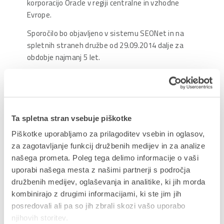
korporacijo Oracle v regiji centralne in vzhodne
Evrope.
Sporočilo bo objavljeno v sistemu SEONet in na
spletnih straneh družbe od 29.09.2014 dalje za
obdobje najmanj 5 let.
Uprava družbe
Delite prispevek
Ta spletna stran vsebuje piškotke
Piškotke uporabljamo za prilagoditev vsebin in oglasov,
za zagotavljanje funkcij družbenih medijev in za analize
našega prometa. Poleg tega delimo informacije o vaši
uporabi našega mesta z našimi partnerji s področja
družbenih medijev, oglaševanja in analitike, ki jih morda
NAZAJ NA JAVNE OBJAVE
kombinirajo z drugimi informacijami, ki ste jim jih
posredovali ali pa so jih zbrali skozi vašo uporabo
njihovih storitev.