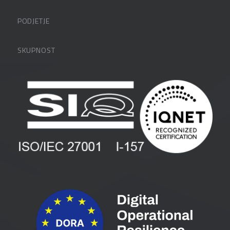
Datalabova podpora
PODJETJE
Partnerji
O podjetju
SKUPNOST
FAQ – pogosta vprašanja
Kontakti
Uporabniške strani
PANTHEON izobraževanja
Zaposlitev
Blog
Vlagatelji
Spletni seminarji
Pogoji in pogodbe
Priročniki