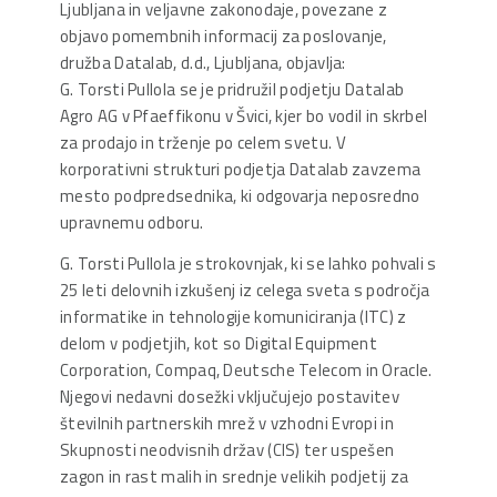
Ljubljana in veljavne zakonodaje, povezane z
objavo pomembnih informacij za poslovanje,
družba Datalab, d.d., Ljubljana, objavlja:
G. Torsti Pullola se je pridružil podjetju Datalab
Agro AG v Pfaeffikonu v Švici, kjer bo vodil in skrbel
za prodajo in trženje po celem svetu. V
korporativni strukturi podjetja Datalab zavzema
mesto podpredsednika, ki odgovarja neposredno
upravnemu odboru.
G. Torsti Pullola je strokovnjak, ki se lahko pohvali s
25 leti delovnih izkušenj iz celega sveta s področja
informatike in tehnologije komuniciranja (ITC) z
delom v podjetjih, kot so Digital Equipment
Corporation, Compaq, Deutsche Telecom in Oracle.
Njegovi nedavni dosežki vključujejo postavitev
številnih partnerskih mrež v vzhodni Evropi in
Skupnosti neodvisnih držav (CIS) ter uspešen
zagon in rast malih in srednje velikih podjetij za