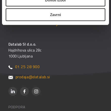
Dovoli izbor
Poslujte hitreje, bolj prilagodljivo in enostavneje -
poslujte elektronsko. Digitalizirajte poslovanje s
PANTHEON-om in storitvami ePoslovanja.
Zavrni
Datalab SI d.o.o.
Hajdrihova ulica 28c
1000 Ljubljana
01 25 28 900
prodaja@datalab.si
PODPORA