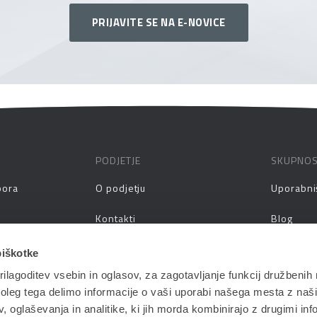
PRIJAVITE SE NA E-NOVICE
PODJETJE
SKUPNO
pora
O podjetju
Uporabni
Kontakti
Blog
prašanja
Zaposlitev
Spletni s
piškotke
ilagoditev vsebin in oglasov, za zagotavljanje funkcij družbenih 
aževanja
Vlagatelji
Priročnik
leg tega delimo informacije o vaši uporabi našega mesta z našim
Pogoji in pogodbe
 oglaševanja in analitike, ki jih morda kombinirajo z drugimi inf