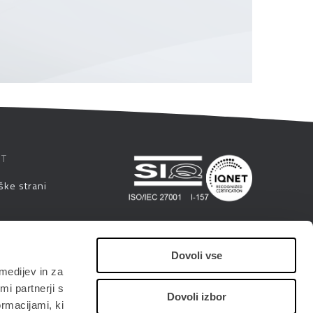
ST
ške strani
eminarji
Dovoli vse
medijev in za
i
i partnerji s
Dovoli izbor
ormacijami, ki