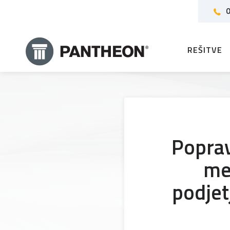
0
REŠITVE
Poprav
mes
podjet