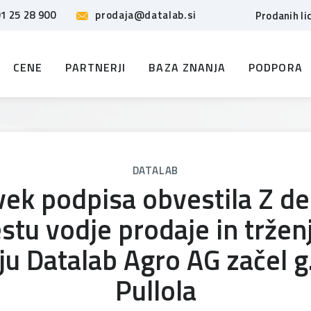
1 25 28 900
prodaja@datalab.si
Prodanih li
CENE
PARTNERJI
BAZA ZNANJA
PODPORA
DATALAB
ek podpisa obvestila Z d
tu vodje prodaje in tržen
ju Datalab Agro AG začel g.
Pullola