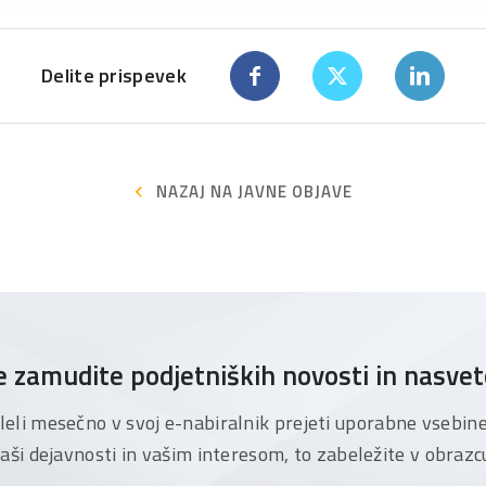
Delite prispevek
NAZAJ NA JAVNE OBJAVE
 zamudite podjetniških novosti in nasve
želeli mesečno v svoj e-nabiralnik prejeti uporabne vsebin
aši dejavnosti in vašim interesom, to zabeležite v obrazc