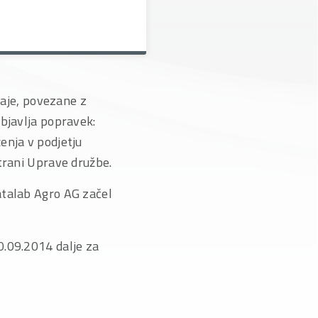
daje, povezane z
objavlja popravek:
enja v podjetju
trani Uprave družbe.
atalab Agro AG začel
0.09.2014 dalje za