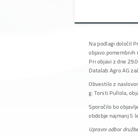
Na podlagi določil P
objavo pomembnih inf
Pri objavi z dne 29.
Datalab Agro AG zače
Obvestilo z naslovo
g. Torsti Pullola, ob
Sporočilo bo objavl
obdobje najmanj 5 le
Upravni odbor družb