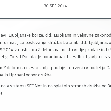
30 SEP 2014
ravil Ljubljanske borze, d.d., Ljubljana in veljavne zakono
ormacij za poslovanje, družba Datalab, d.d., Ljubljana, 
09.2014 z naslovom Z delom na mestu vodje prodaje in trž
l g. Torsti Pullola, je pomotoma obvestilo objavljeno s s
m Z delom na mestu vodje prodaje in trženja v podjetju D
javlja Upravni odbor družbe.
jeno v sistemu SEONet in na spletnih straneh družbe od 3
t.
e