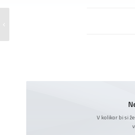
Na mestu vodje prodaje in trženja v
Datalab Agro AG začel g. Torsti Pullo...
Ne
V kolikor bi si 
v