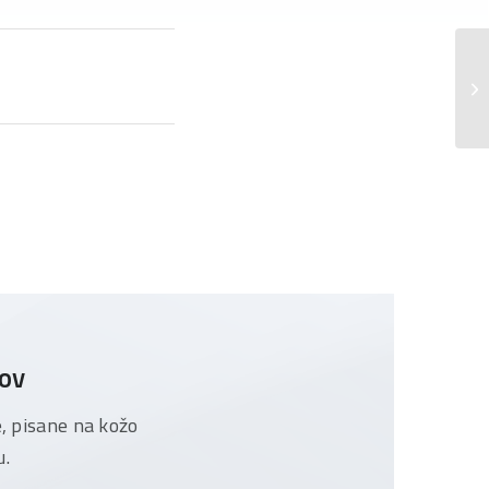
Da
In
tov
e, pisane na kožo
u.