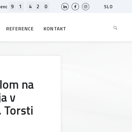
9
1
4
2
0
SLO
cenc
HR
EN
REFERENCE
KONTAKT
BIH
MK
RS
AL
ME
BG
elom na
KS
ja v
 Torsti