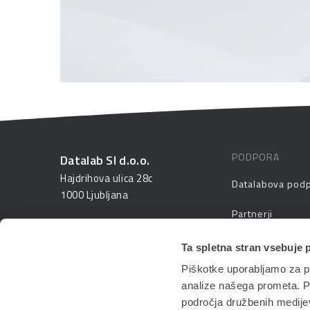
PODPORA
Datalab SI d.o.o.
Hajdrihova ulica 28c
Datalabova pod
1000 Ljubljana
Partnerji
01 25 28 900
FAQ – pogosta v
Ta spletna stran vsebuje 
prodaja@datalab.si
Piškotke uporabljamo za pr
PANTHEON izobr
analize našega prometa. Po
področja družbenih medijev,