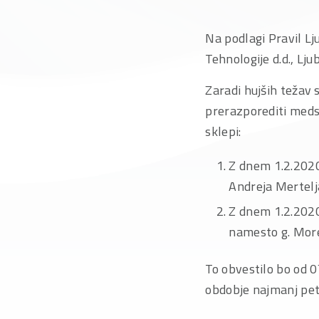
Na podlagi Pravil Lj
Tehnologije d.d., Lju
Zaradi hujših težav
prerazporediti medse
sklepi:
Z dnem 1.2.2020
Andreja Mertelja
Z dnem 1.2.2020
namesto g. Mor
To obvestilo bo od 0
obdobje najmanj pet 