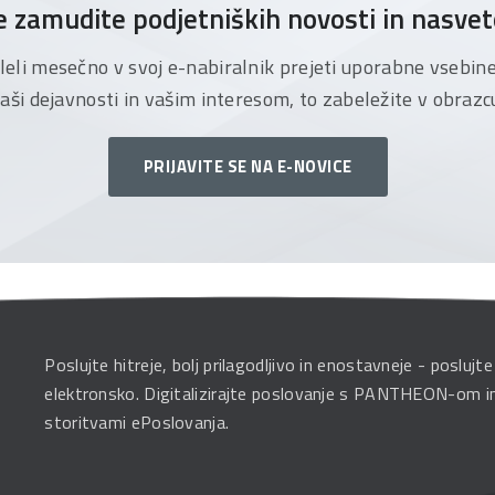
 zamudite podjetniških novosti in nasve
želeli mesečno v svoj e-nabiralnik prejeti uporabne vsebin
aši dejavnosti in vašim interesom, to zabeležite v obrazc
PRIJAVITE SE NA E-NOVICE
Poslujte hitreje, bolj prilagodljivo in enostavneje - poslujte
elektronsko. Digitalizirajte poslovanje s PANTHEON-om i
storitvami ePoslovanja.