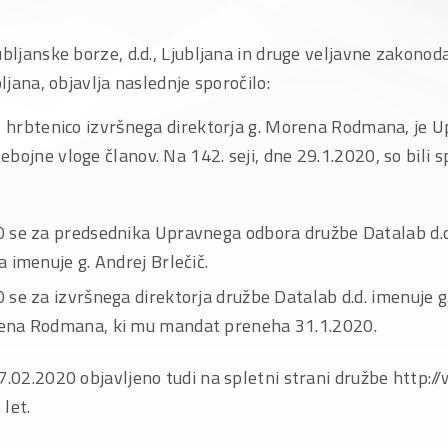
ubljanske borze, d.d., Ljubljana in druge veljavne zakon
bljana, objavlja naslednje sporočilo:
 s hrbtenico izvršnega direktorja g. Morena Rodmana, je 
bojne vloge članov. Na 142. seji, dne 29.1.2020, so bili sp
 se za predsednika Upravnega odbora družbe Datalab d.d
 imenuje g. Andrej Brlečič.
 se za izvršnega direktorja družbe Datalab d.d. imenuje g
ena Rodmana, ki mu mandat preneha 31.1.2020.
7.02.2020 objavljeno tudi na spletni strani družbe http:/
let.