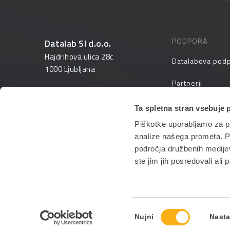
PODPORA
Datalab SI d.o.o.
Hajdrihova ulica 28c
Datalabova pod
1000 Ljubljana
Partnerji
01 25 28 900
FAQ – pogosta v
Ta spletna stran vsebuje 
prodaja@datalab.si
Piškotke uporabljamo za pr
PANTHEON izobr
analize našega prometa. Po
področja družbenih medijev,
ste jim jih posredovali ali 
Izbira
Nujni
Nasta
soglasja