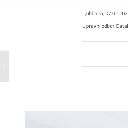
Ljubljana, 07.02.20
Upravni odbor Datal
Obvestilo o prodaji 60.000. licence
PANTHEON