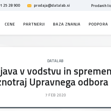
1 25 28 900
prodaja@datalab.si
Prodanih li
CENE
PARTNERJI
BAZA ZNANJA
PODPORA
DATALAB
ava v vodstvu in spreme
znotraj Upravnega odbora
7 FEB 2020