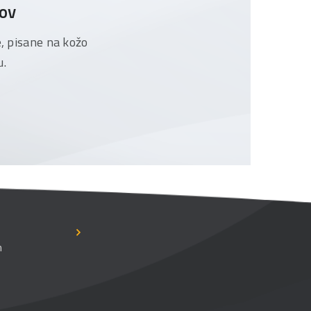
tov
e, pisane na kožo
u.
n