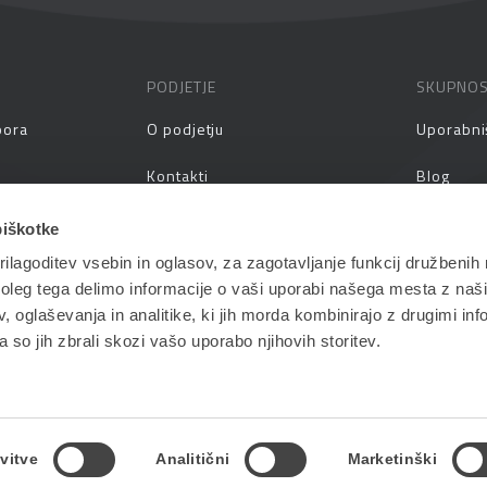
PODJETJE
SKUPNO
pora
O podjetju
Uporabni
Kontakti
Blog
prašanja
Zaposlitev
Spletni s
piškotke
ilagoditev vsebin in oglasov, za zagotavljanje funkcij družbenih 
aževanja
Vlagatelji
Priročnik
leg tega delimo informacije o vaši uporabi našega mesta z našim
Pogoji in pogodbe
 oglaševanja in analitike, ki jih morda kombinirajo z drugimi inf
pa so jih zbrali skozi vašo uporabo njihovih storitev.
vitve
Analitični
Marketinški
Politika zasebnosti
| Oblikovanje in razvoj: