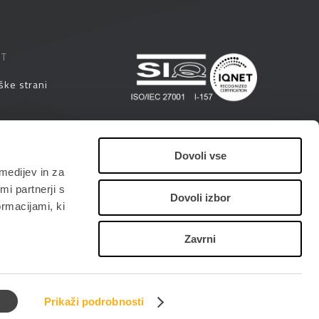
ST
ške strani
eminarji
Dovoli vse
medijev in za
i
i partnerji s
Dovoli izbor
ormacijami, ki
Zavrni
Prikaži podrobnosti