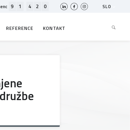
9
1
4
2
0
SLO
cenc
HR
EN
REFERENCE
KONTAKT
BIH
MK
RS
AL
ME
BG
njene
KS
 družbe