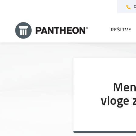
0
REŠITVE
Menj
vloge 