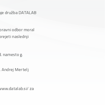
odaje družba DATALAB
Upravni odbor moral
rejeti naslednji
. namesto g.
. Andrej Mertelj
/www.datalab.si/ za