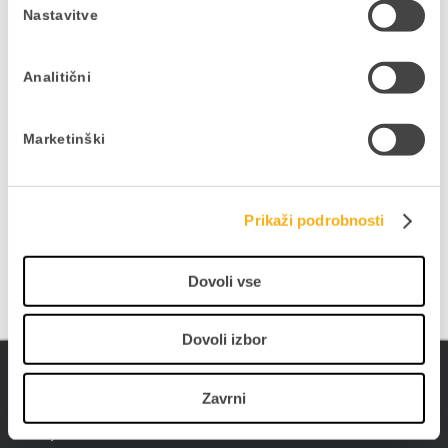
Ne zamudite podjetniških
Nastavitve
novosti in nasvetov
Analitični
V kolikor bi si želeli mesečno v svoj e-
nabiralnik prejeti uporabne vsebine,
pisane na kožo vaši dejavnosti in vašim
Marketinški
interesom, to zabeležite v obrazcu.
PRIJAVITE SE NA E-NOVICE
Prikaži podrobnosti
Dovoli vse
Dovoli izbor
Zavrni
Datalab SI d.o.o.
Hajdrihova ulica 28c