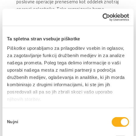
poslovne operacije prenesemo kot oddelek znotraj
operacij solastnika. Tako organizacijo bomo
vzdrževali do ponovne oživitve ERP tržišča v
Bolgariji oz. največ 2 leti.
Uprava družbe
Ta spletna stran vsebuje piškotke
Piškotke uporabljamo za prilagoditev vsebin in oglasov,
za zagotavljanje funkcij družbenih medijev in za analize
Delite prispevek
našega prometa. Poleg tega delimo informacije o vaši
uporabi našega mesta z našimi partnerji s področja
družbenih medijev, oglaševanja in analitike, ki jih morda
kombinirajo z drugimi informacijami, ki ste jim jih
posredovali ali pa so jih zbrali skozi vašo uporabo
njihovih storitev.
NAZAJ NA JAVNE OBJAVE
Izbira
Nujni
soglasja