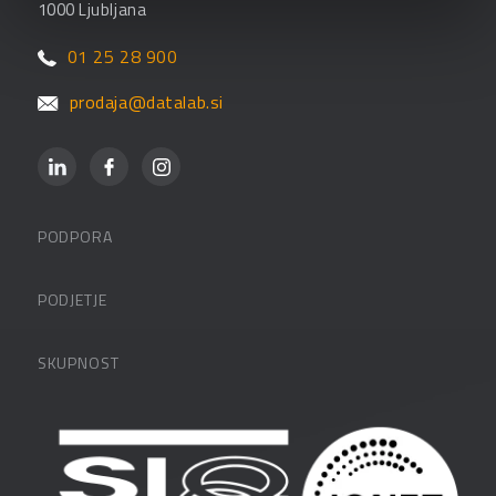
1000 Ljubljana
01 25 28 900
prodaja@datalab.si
PODPORA
Datalabova podpora
PODJETJE
Partnerji
O podjetju
SKUPNOST
FAQ – pogosta vprašanja
Kontakti
Uporabniške strani
PANTHEON izobraževanja
Zaposlitev
Blog
Vlagatelji