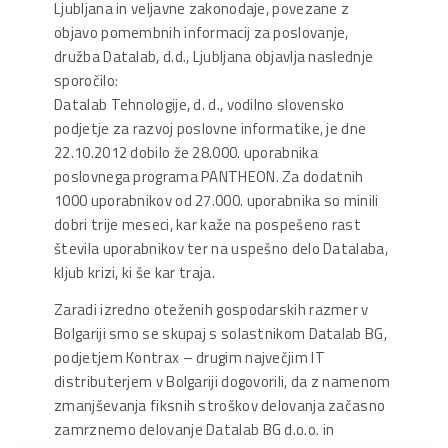
Ljubljana in veljavne zakonodaje, povezane z
objavo pomembnih informacij za poslovanje,
družba Datalab, d.d., Ljubljana objavlja naslednje
sporočilo:
Datalab Tehnologije, d. d., vodilno slovensko
podjetje za razvoj poslovne informatike, je dne
22.10.2012 dobilo že 28.000. uporabnika
poslovnega programa PANTHEON. Za dodatnih
1000 uporabnikov od 27.000. uporabnika so minili
dobri trije meseci, kar kaže na pospešeno rast
števila uporabnikov ter na uspešno delo Datalaba,
kljub krizi, ki še kar traja.
Zaradi izredno oteženih gospodarskih razmer v
Bolgariji smo se skupaj s solastnikom Datalab BG,
podjetjem Kontrax – drugim največjim IT
distributerjem v Bolgariji dogovorili, da z namenom
zmanjševanja fiksnih stroškov delovanja začasno
zamrznemo delovanje Datalab BG d.o.o. in