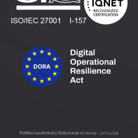
Spletni seminarji
Pogoji in pogodbe
Priročniki
Politika zasebnosti
| Oblikovanje in razvoj: