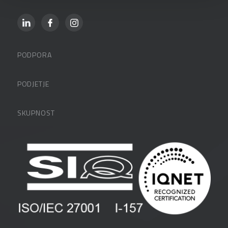
PODPORA
Datalabova podpora
PODJETJE
Partnerji
O podjetju
SKUPNOST
FAQ – pogosta vprašanja
Kontakti
Uporabniške strani
PANTHEON izobraževanja
Zaposlitev
Blog
Vlagatelji
Spletni seminarji
Pogoji in pogodbe
Priročniki