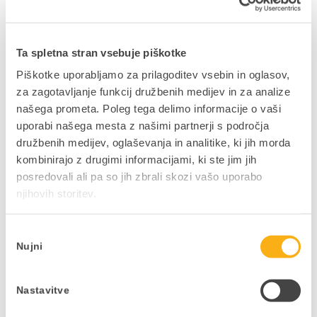
NAZAJ NA JAVNE OBJAVE
Ta spletna stran vsebuje piškotke
Piškotke uporabljamo za prilagoditev vsebin in oglasov,
za zagotavljanje funkcij družbenih medijev in za analize
našega prometa. Poleg tega delimo informacije o vaši
Ne zamudite podjetniških
uporabi našega mesta z našimi partnerji s področja
družbenih medijev, oglaševanja in analitike, ki jih morda
novosti in nasvetov
kombinirajo z drugimi informacijami, ki ste jim jih
V kolikor bi si želeli mesečno v svoj e-
posredovali ali pa so jih zbrali skozi vašo uporabo
nabiralnik prejeti uporabne vsebine,
njihovih storitev.
pisane na kožo vaši dejavnosti in vašim
interesom, to zabeležite v obrazcu.
Izbira
Nujni
soglasja
PRIJAVITE SE NA E-NOVICE
Nastavitve