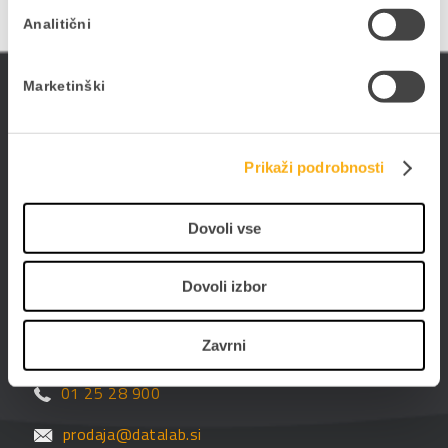
Analitični
ePoslovanje
Marketinški
Poslujte hitreje, bolj prilagodljivo in enostavneje -
poslujte elektronsko. Digitalizirajte poslovanje s
Prikaži podrobnosti
PANTHEON-om in storitvami ePoslovanja.
Dovoli vse
Dovoli izbor
Datalab SI d.o.o.
Hajdrihova ulica 28c
Zavrni
1000 Ljubljana
01 25 28 900
prodaja@datalab.si