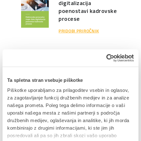
digitalizacija
poenostavi kadrovske
procese
PRIDOBI PRIROČNIK
Velika podjetja, veliki
izzivi: kako optimizirati
poslovanje in zmanjšati
stroške
Ta spletna stran vsebuje piškotke
PRIDOBI PRIROČNIK
Piškotke uporabljamo za prilagoditev vsebin in oglasov,
za zagotavljanje funkcij družbenih medijev in za analize
našega prometa. Poleg tega delimo informacije o vaši
Kaj se zgodi, ko
uporabi našega mesta z našimi partnerji s področja
povežete prodajo,
družbenih medijev, oglaševanja in analitike, ki jih morda
finance, skladišče in
kombinirajo z drugimi informacijami, ki ste jim jih
posredovali ali pa so jih zbrali skozi vašo uporabo
druge ključne poslovne