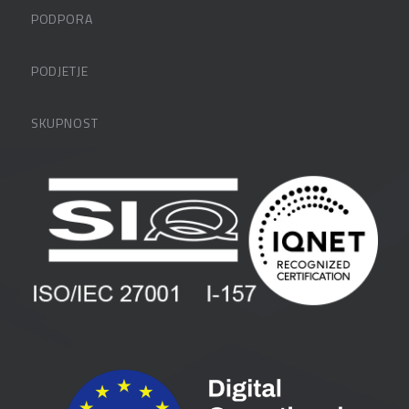
PODPORA
Datalabova podpora
PODJETJE
Partnerji
O podjetju
SKUPNOST
FAQ – pogosta vprašanja
Kontakti
Uporabniške strani
PANTHEON izobraževanja
Zaposlitev
Blog
Vlagatelji
Spletni seminarji
Pogoji in pogodbe
Priročniki