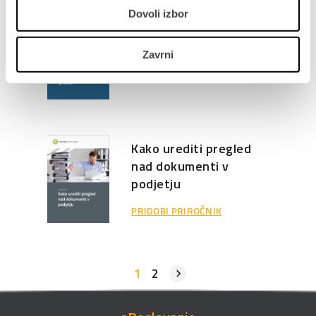
Dovoli izbor
Delo od doma – nasveti
in dobre prakse
Zavrni
PRIDOBI PRIROČNIK
Kako urediti pregled
nad dokumenti v
podjetju
PRIDOBI PRIROČNIK
1
2