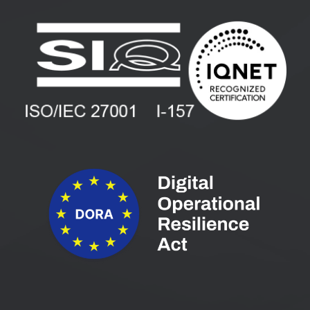
Uporabniške strani
PANTHEON izobraževanja
Zaposlitev
Blog
Vlagatelji
Spletni seminarji
Pogoji in pogodbe
Priročniki