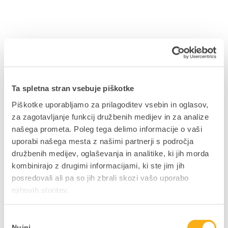
Delite prispevek
Ta spletna stran vsebuje piškotke
Piškotke uporabljamo za prilagoditev vsebin in oglasov,
za zagotavljanje funkcij družbenih medijev in za analize
NAZAJ NA PRIROČNIKE
našega prometa. Poleg tega delimo informacije o vaši
uporabi našega mesta z našimi partnerji s področja
družbenih medijev, oglaševanja in analitike, ki jih morda
kombinirajo z drugimi informacijami, ki ste jim jih
posredovali ali pa so jih zbrali skozi vašo uporabo
Ne zamudite podjetniških
njihovih storitev.
novosti in nasvetov
Izbira
V kolikor bi si želeli mesečno v svoj e-
Nujni