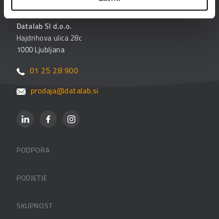
Datalab SI d.o.o.
Hajdrihova ulica 28c
1000 Ljubljana
01 25 28 900
prodaja@datalab.si
PODPORA
Datalabova podpora
PODJETJE
Partnerji
O podjetju
SKUPNOST
FAQ – pogosta vprašanja
Kontakti