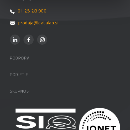
01 25 28 900
prodaja@datalab.si
PODPORA
Datalabova podpora
PODJETJE
Partnerji
O podjetju
SKUPNOST
FAQ – pogosta vprašanja
Kontakti
Uporabniške strani
PANTHEON izobraževanja
Zaposlitev
Blog
Vlagatelji
Spletni seminarji