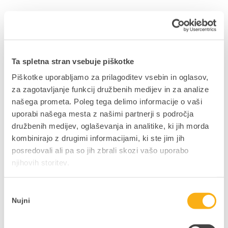
Zakonska novost v
veterini: označitev
mačk z mikročipom
Ta spletna stran vsebuje piškotke
PRIDOBI PRIROČNIK
Piškotke uporabljamo za prilagoditev vsebin in oglasov,
za zagotavljanje funkcij družbenih medijev in za analize
našega prometa. Poleg tega delimo informacije o vaši
uporabi našega mesta z našimi partnerji s področja
Na kaj vse je treba
družbenih medijev, oglaševanja in analitike, ki jih morda
paziti pri nakupu
kombinirajo z drugimi informacijami, ki ste jim jih
poslovnega programa
posredovali ali pa so jih zbrali skozi vašo uporabo
njihovih storitev.
PRIDOBI PRIROČNIK
Izbira
Nujni
soglasja
5 nasvetov, kako imeti
pregled dela v