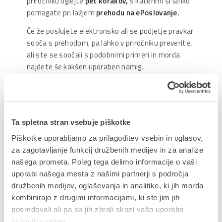
priročniku oglejte
pet korakov,
s katerimi si lahko
pomagate pri lažjem
prehodu na ePoslovanje.
Če že poslujete elektronsko ali se podjetje pravkar
sooča s prehodom, pa lahko v priročniku preverite,
ali ste se soočali s podobnimi primeri in morda
najdete še kakšen uporaben namig.
Ta spletna stran vsebuje piškotke
Delite prispevek
Piškotke uporabljamo za prilagoditev vsebin in oglasov,
za zagotavljanje funkcij družbenih medijev in za analize
našega prometa. Poleg tega delimo informacije o vaši
uporabi našega mesta z našimi partnerji s področja
družbenih medijev, oglaševanja in analitike, ki jih morda
NAZAJ NA PRIROČNIKE
kombinirajo z drugimi informacijami, ki ste jim jih
posredovali ali pa so jih zbrali skozi vašo uporabo
njihovih storitev.