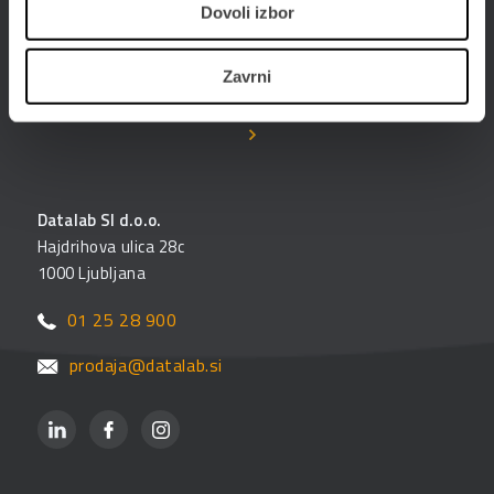
Dovoli izbor
Poslujte hitreje, bolj prilagodljivo in enostavneje -
poslujte elektronsko. Digitalizirajte poslovanje s
Zavrni
PANTHEON-om in storitvami ePoslovanja.
Datalab SI d.o.o.
Hajdrihova ulica 28c
1000 Ljubljana
01 25 28 900
prodaja@datalab.si