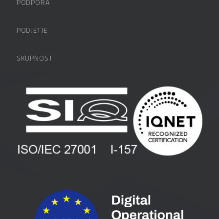
PODPORA
Datalabova podpora
PODJETJE
Partnerji
O podjetju
SKUPNOST
FAQ – pogosta vprašanja
Kontakti
Uporabniške strani
PANTHEON izobraževanja
Zaposlitev
Blog
Vlagatelji
Spletni seminarji
Pogoji in pogodbe
Priročniki