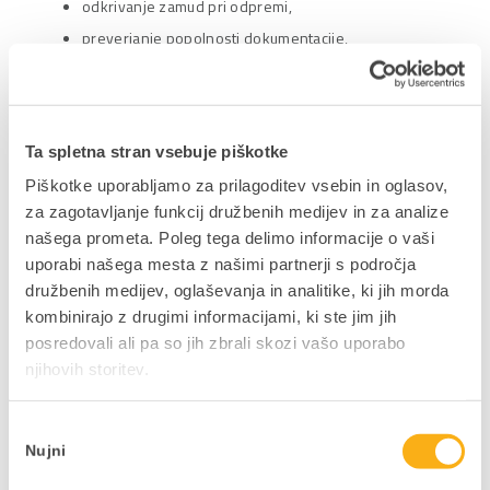
odkrivanje zamud pri odpremi,
preverjanje popolnosti dokumentacije,
učinkovitejše usklajevanje med prodajo, logistiko
in skladiščem.
Poslovne koristi
Ta spletna stran vsebuje piškotke
Piškotke uporabljamo za prilagoditev vsebin in oglasov,
Večja preglednost nad celotnim procesom
za zagotavljanje funkcij družbenih medijev in za analize
naročanja
našega prometa. Poleg tega delimo informacije o vaši
Hiter pregled odprtih in delno realiziranih naročil
uporabi našega mesta z našimi partnerji s področja
Enostavno spremljanje rokov dobave
družbenih medijev, oglaševanja in analitike, ki jih morda
kombinirajo z drugimi informacijami, ki ste jim jih
Takojšnji vpogled v povezane dobavnice,
posredovali ali pa so jih zbrali skozi vašo uporabo
odpremne dokumente in račune
njihovih storitev.
Manj operativnega usklajevanja med oddelki
Hitrejše odkrivanje odstopanj in zamud
Izbira
Boljša podpora pri planiranju dobav in upravljanju
Nujni
soglasja
strank