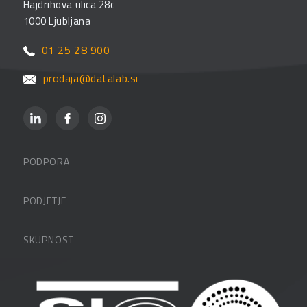
Hajdrihova ulica 28c
1000 Ljubljana
01 25 28 900
prodaja@datalab.si
PODPORA
Datalabova podpora
PODJETJE
Partnerji
O podjetju
SKUPNOST
FAQ – pogosta vprašanja
Kontakti
Uporabniške strani
PANTHEON izobraževanja
Zaposlitev
Blog