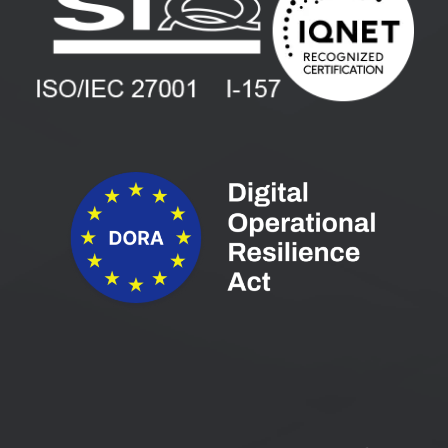
Vlagatelji
Spletni seminarji
Pogoji in pogodbe
Priročniki