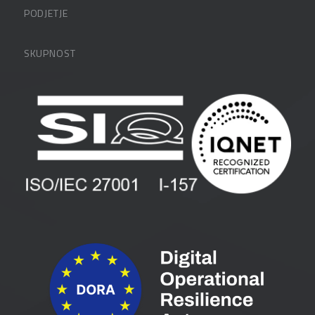
Datalabova podpora
PODJETJE
Partnerji
O podjetju
SKUPNOST
FAQ – pogosta vprašanja
Kontakti
Uporabniške strani
PANTHEON izobraževanja
Zaposlitev
Blog
Vlagatelji
Spletni seminarji
Pogoji in pogodbe
Priročniki