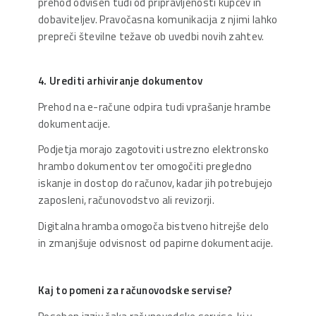
prehod odvisen tudi od pripravljenosti kupcev in
dobaviteljev. Pravočasna komunikacija z njimi lahko
prepreči številne težave ob uvedbi novih zahtev.
4. Urediti arhiviranje dokumentov
Prehod na e-račune odpira tudi vprašanje hrambe
dokumentacije.
Podjetja morajo zagotoviti ustrezno elektronsko
hrambo dokumentov ter omogočiti pregledno
iskanje in dostop do računov, kadar jih potrebujejo
zaposleni, računovodstvo ali revizorji.
Digitalna hramba omogoča bistveno hitrejše delo
in zmanjšuje odvisnost od papirne dokumentacije.
Kaj to pomeni za računovodske servise?