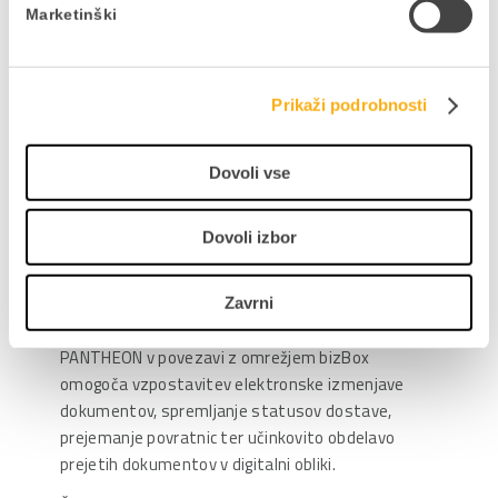
Poleg tehničnega dela je treba urediti tudi
Marketinški
organizacijske procese in komunikacijo s
poslovnimi partnerji.
Prikaži podrobnosti
Kako se pripraviti brez stresa?
Najboljša strategija je postopna priprava.
Dovoli vse
Podjetja, ki bodo pravočasno uredila prejemanje in
pošiljanje e-računov, vključila svoje poslovne
Dovoli izbor
partnerje ter preverila delovanje procesov, bodo
prehod izvedla bistveno lažje kot tista, ki bodo z
Zavrni
aktivnostmi začela tik pred uvedbo.
PANTHEON v povezavi z omrežjem bizBox
omogoča vzpostavitev elektronske izmenjave
dokumentov, spremljanje statusov dostave,
prejemanje povratnic ter učinkovito obdelavo
prejetih dokumentov v digitalni obliki.