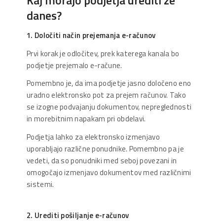
Kaj morajo podjetja urediti že
danes?
1. Določiti način prejemanja e-računov
Prvi korak je odločitev, prek katerega kanala bo
podjetje prejemalo e-račune.
Pomembno je, da ima podjetje jasno določeno eno
uradno elektronsko pot za prejem računov. Tako
se izogne podvajanju dokumentov, nepreglednosti
in morebitnim napakam pri obdelavi.
Podjetja lahko za elektronsko izmenjavo
uporabljajo različne ponudnike. Pomembno pa je
vedeti, da so ponudniki med seboj povezani in
omogočajo izmenjavo dokumentov med različnimi
sistemi.
2. Urediti pošiljanje e-računov