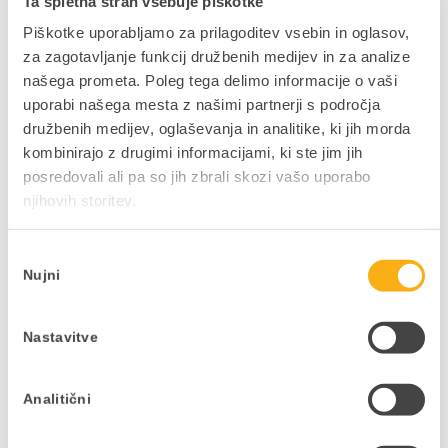
Ta spletna stran vsebuje piškotke
težave pri uvajanju novih procesov.
Piškotke uporabljamo za prilagoditev vsebin in oglasov,
za zagotavljanje funkcij družbenih medijev in za analize
našega prometa. Poleg tega delimo informacije o vaši
»E-račune lahko pošiljamo samo uporabnikom
uporabi našega mesta z našimi partnerji s področja
istega sistema.«
družbenih medijev, oglaševanja in analitike, ki jih morda
Ne drži. Ponudniki elektronske izmenjave
kombinirajo z drugimi informacijami, ki ste jim jih
omogočajo povezovanje med različnimi sistemi in
posredovali ali pa so jih zbrali skozi vašo uporabo
omrežji.
njihovih storitev.
Izbira
»Prehod zadeva samo računovodstvo.«
Nujni
soglasja
Prehod vpliva tudi na prodajo, nabavo,
administracijo in vodstvo podjetja, saj posega v
Nastavitve
celoten tok dokumentacije.
Analitični
»Gre samo za tehnično nastavitev.«