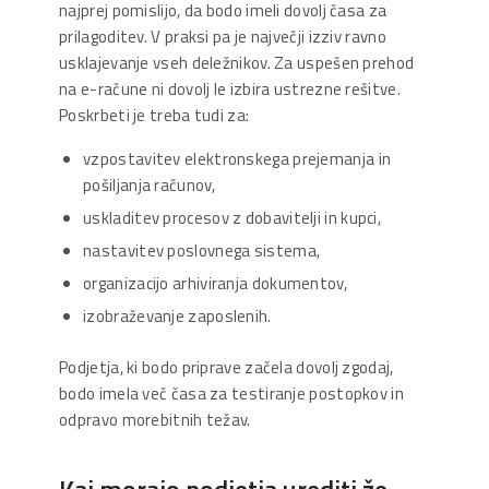
najprej pomislijo, da bodo imeli dovolj časa za
prilagoditev. V praksi pa je največji izziv ravno
usklajevanje vseh deležnikov. Za uspešen prehod
na e-račune ni dovolj le izbira ustrezne rešitve.
Poskrbeti je treba tudi za:
vzpostavitev elektronskega prejemanja in
pošiljanja računov,
uskladitev procesov z dobavitelji in kupci,
nastavitev poslovnega sistema,
organizacijo arhiviranja dokumentov,
izobraževanje zaposlenih.
Podjetja, ki bodo priprave začela dovolj zgodaj,
bodo imela več časa za testiranje postopkov in
odpravo morebitnih težav.