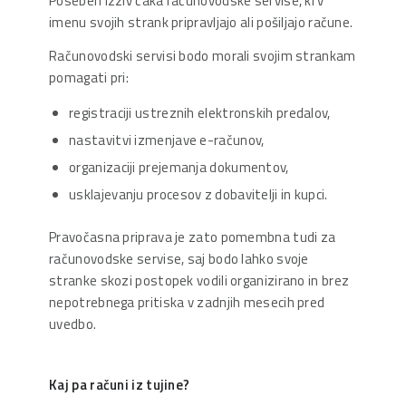
Poseben izziv čaka računovodske servise, ki v
imenu svojih strank pripravljajo ali pošiljajo račune.
Računovodski servisi bodo morali svojim strankam
pomagati pri:
registraciji ustreznih elektronskih predalov,
nastavitvi izmenjave e-računov,
organizaciji prejemanja dokumentov,
usklajevanju procesov z dobavitelji in kupci.
Pravočasna priprava je zato pomembna tudi za
računovodske servise, saj bodo lahko svoje
stranke skozi postopek vodili organizirano in brez
nepotrebnega pritiska v zadnjih mesecih pred
uvedbo.
Kaj pa računi iz tujine?