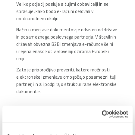
Veliko podjetij posluje s tujimi dobavitelji in se
sprašuje, kako bodo e-računi delovali v
mednarodnem okolju.
Način izmenjave dokumentov je odvisen od države
in posameznega poslovnega partnerja. V številnih
državah obvezna B2B izmenjava e-računov še ni
urejena enako kot v Sloveniji oziroma Evropski
uniji.
Zato je priporočljivo preveriti, katere možnosti
elektronske izmenjave omogočajo posamezni tuji
partnerji in ali podpirajo strukturirane elektronske
dokumente.
Najpogostejše zmote o e-računih
»To bomo uredili tik pred uvedbo.«
Prav pozna priprava je najpogostejši razlog za