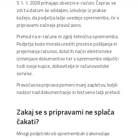
S 1. 1. 2028 prihajajo obvezni e-računi. Čeprav se
zdi ta datum še oddaljen, izkušnje iz prakse
kažejo, da podjetja lažje uvedejo spremembe, če s
pripravami začnejo pravočasno.
Prehod na e-račune ni zgolj tehnična sprememba.
Podjetja bodo morala urediti procese pošiljanja in
prejemanja računov, določiti način elektronske
izmenjave dokumentov ter v spremembe vključiti
tudi svoje kupce, dobavitelje in računovodske
servise.
Pravočasna priprava pomeni manj zapletov, boljši
nadzor nad dokumentacijo in bistveno lažji prehod.
Zakaj se s pripravami ne splača
čakati?
Mnogi podjetniki ob spremembah zakonodaje