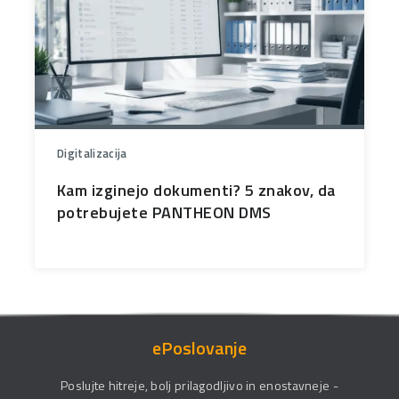
Digitalizacija
Kam izginejo dokumenti? 5 znakov, da
potrebujete PANTHEON DMS
ePoslovanje
Poslujte hitreje, bolj prilagodljivo in enostavneje -