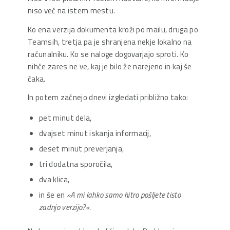
niso več na istem mestu.
Ko ena verzija dokumenta kroži po mailu, druga po
Teamsih, tretja pa je shranjena nekje lokalno na
računalniku. Ko se naloge dogovarjajo sproti. Ko
nihče zares ne ve, kaj je bilo že narejeno in kaj še
čaka.
In potem začnejo dnevi izgledati približno tako:
pet minut dela,
dvajset minut iskanja informacij,
deset minut preverjanja,
tri dodatna sporočila,
dva klica,
in še en
»A mi lahko samo hitro pošljete tisto
zadnjo verzijo?«
.