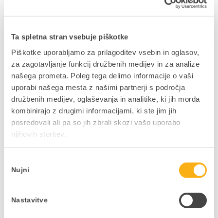
načinu dela sploh sledi.
Ta spletna stran vsebuje piškotke
Piškotke uporabljamo za prilagoditev vsebin in oglasov,
za zagotavljanje funkcij družbenih medijev in za analize
našega prometa. Poleg tega delimo informacije o vaši
uporabi našega mesta z našimi partnerji s področja
Avtor:
Datalab ekipa
družbenih medijev, oglaševanja in analitike, ki jih morda
kombinirajo z drugimi informacijami, ki ste jim jih
posredovali ali pa so jih zbrali skozi vašo uporabo
Delite prispevek
njihovih storitev.
Izbira
Nujni
soglasja
NAZAJ NA BLOG
Nastavitve