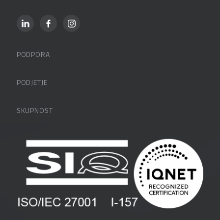
PODPORA
Datalabova podpora
PODJETJE
Partnerji
O podjetju
SKUPNOST
FAQ – pogosta vprašanja
Kontakti
Uporabniške strani
PANTHEON izobraževanja
Zaposlitev
Blog
Vlagatelji
Spletni seminarji
Pogoji in pogodbe
Priročniki