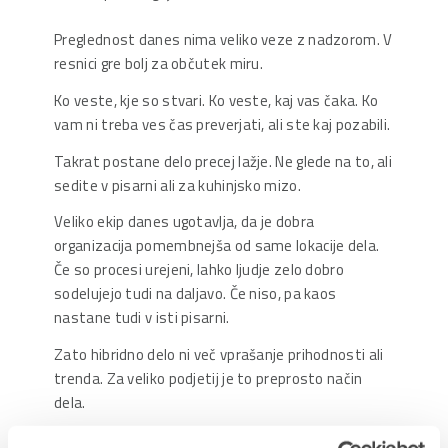
Preglednost danes nima veliko veze z nadzorom. V
resnici gre bolj za občutek miru.
Ko veste, kje so stvari. Ko veste, kaj vas čaka. Ko
vam ni treba ves čas preverjati, ali ste kaj pozabili.
Takrat postane delo precej lažje. Ne glede na to, ali
sedite v pisarni ali za kuhinjsko mizo.
Veliko ekip danes ugotavlja, da je dobra
organizacija pomembnejša od same lokacije dela.
Če so procesi urejeni, lahko ljudje zelo dobro
sodelujejo tudi na daljavo. Če niso, pa kaos
nastane tudi v isti pisarni.
Zato hibridno delo ni več vprašanje prihodnosti ali
trenda. Za veliko podjetij je to preprosto način
dela.
Vprašanje je samo še, ali imate sistem, ki temu