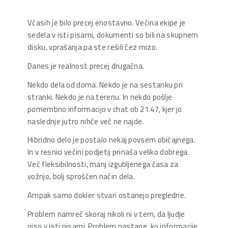
Včasih je bilo precej enostavno. Večina ekipe je
sedela v isti pisarni, dokumenti so bili na skupnem
disku, vprašanja pa ste rešili čez mizo.
Danes je realnost precej drugačna.
Nekdo dela od doma. Nekdo je na sestanku pri
stranki. Nekdo je na terenu. In nekdo pošlje
pomembno informacijo v chat ob 21.47, kjer jo
naslednje jutro nihče več ne najde.
Hibridno delo je postalo nekaj povsem običajnega.
In v resnici večini podjetij prinaša veliko dobrega.
Več fleksibilnosti, manj izgubljenega časa za
vožnjo, bolj sproščen način dela.
Ampak samo dokler stvari ostanejo pregledne.
Problem namreč skoraj nikoli ni v tem, da ljudje
niso v isti pisarni. Problem nastane, ko informacije