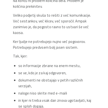
Na koncu ni problem količina dela. Problem je
količina prekinitev.
Veliko podjetij skuša to rešiti z več komunikacije.
Več sestankov, več klicev, več sporočil. Ampak
zanimivo je, da pogosto ravno to ustvari še več
kaosa.
Ker ljudje ne potrebujejo nujno več pogovorov.
Potrebujejo predvsem bolj jasen sistem.
Tak, kjer:
so informacije zbrane na enem mestu,
se ve, kdo je za kaj odgovoren,
dokumenti ne obstajajo v petih različnih
verzijah,
naloge niso skrite med e-maili
in kjer ni treba vsak dan znova ugotavljati, kaj
se sploh dogaja.