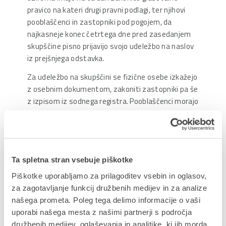
pravico na kateri drugi pravni podlagi, ter njihovi
pooblaščenci in zastopniki pod pogojem, da
najkasneje konec četrtega dne pred zasedanjem
skupščine pisno prijavijo svojo udeležbo na naslov
iz prejšnjega odstavka.
Za udeležbo na skupščini se fizične osebe izkažejo
z osebnim dokumentom, zakoniti zastopniki pa še
z izpisom iz sodnega registra. Pooblaščenci morajo
hkrati s prijavo udeležbe poslati tudi pisno
pooblastilo.
Delničarji glasujejo osebno, po zastopniku ali
pooblaščencu. Pooblastilo mora biti pisno.
Ta spletna stran vsebuje piškotke
Sporočilo bo objavljeno v sistemu SEONet in na
Piškotke uporabljamo za prilagoditev vsebin in oglasov,
spletnih straneh družbe (www.datalab.si)
za zagotavljanje funkcij družbenih medijev in za analize
od 27.11.2017 dalje za obdobje najmanj 5 let.
našega prometa. Poleg tega delimo informacije o vaši
uporabi našega mesta z našimi partnerji s področja
Upravni odbor družbe Datalab d.d.
družbenih medijev, oglaševanja in analitike, ki jih morda