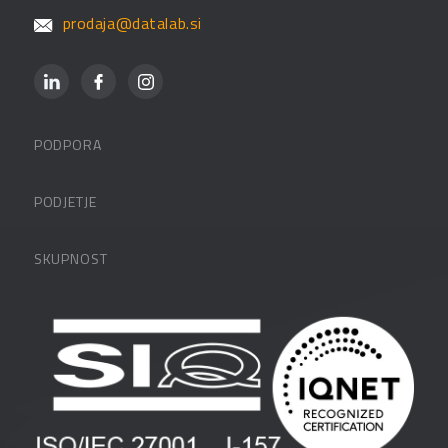
prodaja@datalab.si
PODPORA
Datalabova podpora
PODJETJE
Partnerji
O podjetju
SKUPNOST
FAQ – pogosta vprašanja
Kontakti
Uporabniške strani
PANTHEON izobraževanja
Zaposlitev
Blog
Vlagatelji
Spletni seminarji
Pogoji in pogodbe
Priročniki