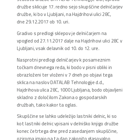
družbe sklicuje 17. redno sejo skupščine delničarjev
družbe, ki bo v Ljubljani, na Hajdrihovi ulici 28C,
dne 29.12.2017 ob 10. uri.
Gradivo s predlogi sklepov je delničarjem na
vpogled od 27.11.2017 dalje na Hajdrihovi ulici 28C v
Ljubljani, vsak delavnik od 10. do 12. ure.
Nasprotni predlogi delničarjev k posameznim
točkam dnevnega reda, ki bodo v pisni obliki in
obrazloženi ter vloženi v 7 dneh po objavi tega
sklica na naslov DATALAB Tehnologije d.d.,
Hajdrihova ulica 28C, 1000 Ljubljana, bodo objavljeni
skladno z določilom Zakona o gospodarskih
družbah, tako kakor ta oglas.
Skupščine se lahko udeležijo lastniki delnic, ki so
kot lastniki delnic vpisani v delniško knjigo družbe
konec četrtega dne pred zasedanjem skupščine,
oziroma imajo na ta dan zakonito glasovalno