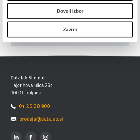
interesom, to zabeležite v obrazcu.
Dovoli izbor
PRIJAVITE SE NA E-NOVICE
Zavrni
Datalab SI d.o.o.
Hajdrihova ulica 28c
1000 Ljubljana
01 25 28 900
prodaja@datalab.si