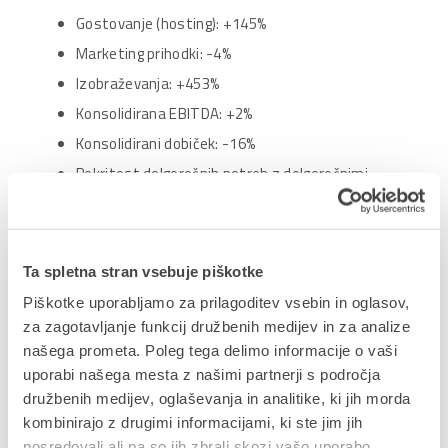
Gostovanje (hosting): +145%
Marketing prihodki: -4%
Izobraževanja: +453%
Konsolidirana EBITDA: +2%
Konsolidirani dobiček: -16%
Pokritost dolgoročnih potreb z dolgoročnimi
viri: 94%
Poročilo bo od 28.2.2012 dalje za obdobje pet let
objavljeno na naši spletni strani www.datalab.si.
Ta spletna stran vsebuje piškotke
Angleška verzija poročila bo na voljo od 12.3.2012
Piškotke uporabljamo za prilagoditev vsebin in oglasov,
naprej.
za zagotavljanje funkcij družbenih medijev in za analize
našega prometa. Poleg tega delimo informacije o vaši
Uprava družbe
uporabi našega mesta z našimi partnerji s področja
družbenih medijev, oglaševanja in analitike, ki jih morda
Pripeti dokumenti:
Polletno poročilo 2012
kombinirajo z drugimi informacijami, ki ste jim jih
posredovali ali pa so jih zbrali skozi vašo uporabo