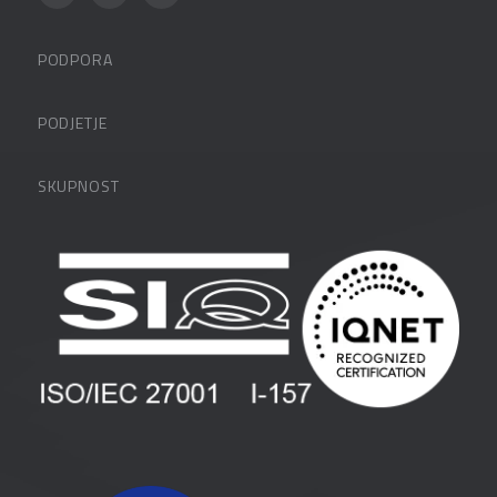
PODPORA
Datalabova podpora
PODJETJE
Partnerji
O podjetju
SKUPNOST
FAQ – pogosta vprašanja
Kontakti
Uporabniške strani
PANTHEON izobraževanja
Zaposlitev
Blog
Vlagatelji
Spletni seminarji
Pogoji in pogodbe
Priročniki