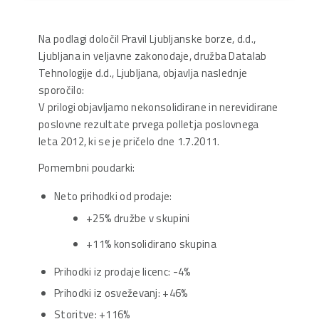
Na podlagi določil Pravil Ljubljanske borze, d.d.,
Ljubljana in veljavne zakonodaje, družba Datalab
Tehnologije d.d., Ljubljana, objavlja naslednje
sporočilo:
V prilogi objavljamo nekonsolidirane in nerevidirane
poslovne rezultate prvega polletja poslovnega
leta 2012, ki se je pričelo dne 1.7.2011.
Pomembni poudarki:
Neto prihodki od prodaje:
+25% družbe v skupini
+11% konsolidirano skupina
Prihodki iz prodaje licenc: -4%
Prihodki iz osveževanj: +46%
Storitve: +116%