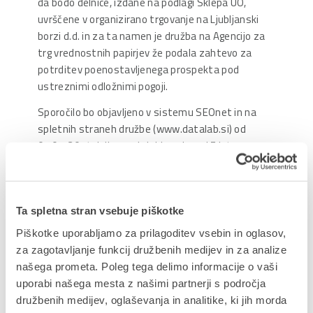
da bodo delnice, izdane na podlagi Sklepa UO,
uvrščene v organizirano trgovanje na Ljubljanski
borzi d.d. in za ta namen je družba na Agencijo za
trg vrednostnih papirjev že podala zahtevo za
potrditev poenostavljenega prospekta pod
ustreznimi odložnimi pogoji.
Sporočilo bo objavljeno v sistemu SEOnet in na
spletnih straneh družbe (www.datalab.si) od
07.07. 2014 dalje za obdobje najmanj 5 let.
Upravni odbor družbe
Pripeti dokumenti:
Sklep UO
Ta spletna stran vsebuje piškotke
Piškotke uporabljamo za prilagoditev vsebin in oglasov,
za zagotavljanje funkcij družbenih medijev in za analize
Delite prispevek
našega prometa. Poleg tega delimo informacije o vaši
uporabi našega mesta z našimi partnerji s področja
družbenih medijev, oglaševanja in analitike, ki jih morda