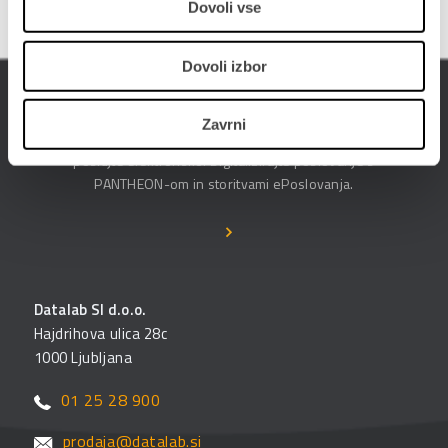
Dovoli vse
Dovoli izbor
ePoslovanje
Zavrni
Poslujte hitreje, bolj prilagodljivo in enostavneje -
poslujte elektronsko. Digitalizirajte poslovanje s
PANTHEON-om in storitvami ePoslovanja.
Datalab SI d.o.o.
Hajdrihova ulica 28c
1000 Ljubljana
01 25 28 900
prodaja@datalab.si