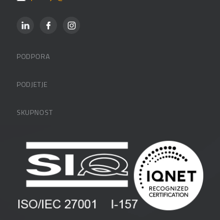
PODPORA
Datalabova podpora
PODJETJE
Partnerji
O podjetju
SKUPNOST
FAQ – pogosta vprašanja
Kontakti
Uporabniške strani
PANTHEON izobraževanja
Zaposlitev
Blog
Vlagatelji
Spletni seminarji
Pogoji in pogodbe
Priročniki