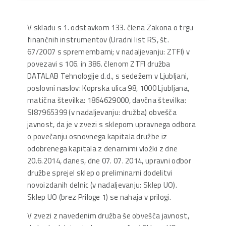
V skladu s 1. odstavkom 133. člena Zakona o trgu
finančnih instrumentov (Uradni list RS, št.
67/2007 s spremembami; v nadaljevanju: ZTFI) v
povezavi s 106. in 386. členom ZTFI družba
DATALAB Tehnologije d.d., s sedežem v Ljubljani,
poslovni naslov: Koprska ulica 98, 1000 Ljubljana,
matična številka: 1864629000, davčna številka:
SI87965399 (v nadaljevanju: družba) obvešča
javnost, da je v zvezi s sklepom upravnega odbora
o povečanju osnovnega kapitala družbe iz
odobrenega kapitala z denarnimi vložki z dne
20.6.2014, danes, dne 07. 07. 2014, upravni odbor
družbe sprejel sklep o preliminarni dodelitvi
novoizdanih delnic (v nadaljevanju: Sklep UO).
Sklep UO (brez Priloge 1) se nahaja v prilogi.
V zvezi z navedenim družba še obvešča javnost,