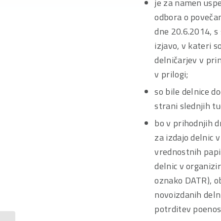
je za namen uspe
odbora o povečan
dne 20.6.2014, s 
izjavo, v kateri 
delničarjev v pr
v prilogi;
so bile delnice 
strani slednjih t
bo v prihodnjih d
za izdajo delnic 
vrednostnih papi
delnic v organizir
oznako DATR), ob
novoizdanih delni
potrditev poenos