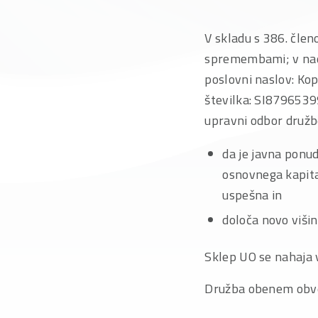
V skladu s 386. člen
spremembami; v nada
poslovni naslov: Ko
številka: SI87965399
upravni odbor družbe
da je javna ponu
osnovnega kapita
uspešna in
določa novo višin
Sklep UO se nahaja v
Družba obenem obve