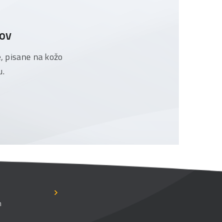
tov
e, pisane na kožo
u.
n