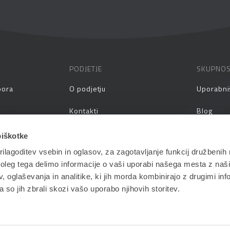
PODJETJE
SKUPNO
pora
O podjetju
Uporabni
Kontakti
Blog
prašanja
Zaposlitev
Spletni s
piškotke
ilagoditev vsebin in oglasov, za zagotavljanje funkcij družbenih 
aževanja
Vlagatelji
Priročnik
leg tega delimo informacije o vaši uporabi našega mesta z našim
Pogoji in pogodbe
 oglaševanja in analitike, ki jih morda kombinirajo z drugimi inf
pa so jih zbrali skozi vašo uporabo njihovih storitev.