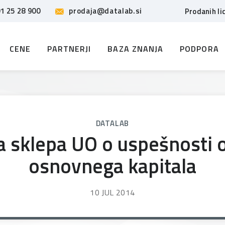
1 25 28 900
prodaja@datalab.si
Prodanih li
CENE
PARTNERJI
BAZA ZNANJA
PODPORA
DATALAB
 sklepa UO o uspešnosti o
osnovnega kapitala
10 JUL 2014