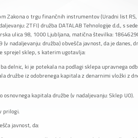
om Zakona o trgu finančnih instrumentov (Uradni list RS,
ljevanju: ZTFI) družba DATALAB Tehnologije d.d., s sedež
prska ulica 98, 1000 Ljubljana, matična številka: 186462
 (v nadaljevanju: družba) obvešča javnost, da je danes, d
 sprejel sklep, s katerim ugotavlja:
dba delnic, ki je potekala na podlagi sklepa upravnega od
la družbe iz odobrenega kapitala z denarnimi vložki z dn
o osnovnega kapitala družbe (v nadaljevanju: Sklep UO).
 prilogi.
šča javnost, da: