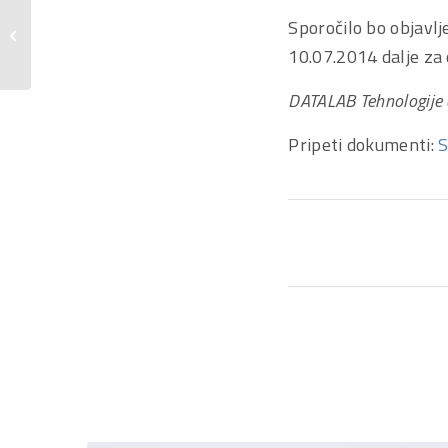
Informacije o sprejemu sklepa UO
Sporočilo bo objavl
družbe DATALAB d.d. o preliminarni
10.07.2014 dalje za 
dodelitvi...
DATALAB Tehnologije 
Pripeti dokumenti:
S