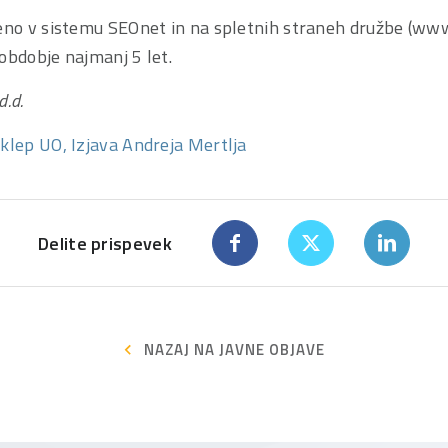
jeno v sistemu SEOnet in na spletnih straneh družbe (www
obdobje najmanj 5 let.
d.d.
klep UO,
Izjava Andreja Mertlja
Delite prispevek
NAZAJ NA JAVNE OBJAVE