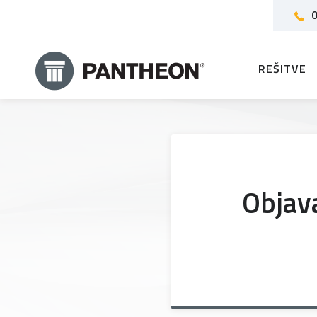
0
REŠITVE
Objava