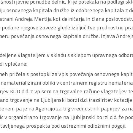
šnosti javne ponudbe delnic, ki je potekala na podlagi s
ju osnovnega kapitala družbe iz odobrenega kapitala z d
strani Andreja Mertlja kot delničarja in člana poslovodst
so podane njegove zaveze glede izključitve prednostne pra
imeru povečanja osnovnega kapitala družbe. Izjava Andrej
dodeljene vlagateljem v skladu s sklepom upravnega odbora
udi vplačane;
neh pričela s postopki za vpis povečanja osnovnega kapita
v nematerializirani obliki v centralnem registru nemateria
rjev KDD d.d. z vpisom na trgovalne račune vlagateljev te
ano trgovanje na Ljubljanski borzi d.d. (razširitev kotacije
enem pa je na Agencijo za trg vrednostnih papirjev za n
c v organizirano trgovanje na Ljubljanski borzi d.d. že p
tavljenega prospekta pod ustreznimi odložnimi pogoji.