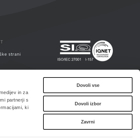
ST
ške strani
eminarji
Dovoli vse
medijev in za
i
i partnerji s
Dovoli izbor
ormacijami, ki
Zavrni