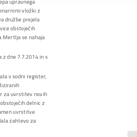
klepa upravnega
enarnimi vložki z
va družbe prejela
vice obstoječih
a Mertlja se nahaja
 z dne 7.7.2014 in s
la v sodni register,
liziranih
r za uvrstitev novih
 obstoječih delnic z
amen uvrstitve
odala zahtevo za