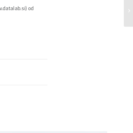
Ob
.datalab.si) od
no