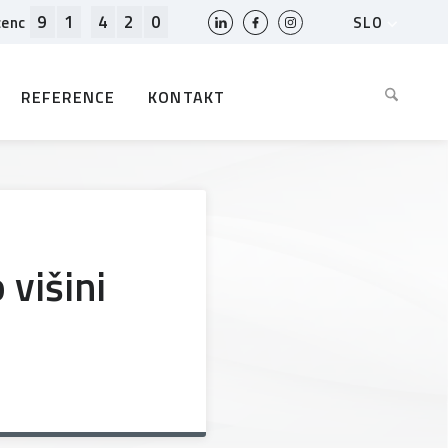
9
1
4
2
0
SLO
cenc
HR
EN
REFERENCE
KONTAKT
BIH
MK
RS
AL
ME
BG
 višini
KS