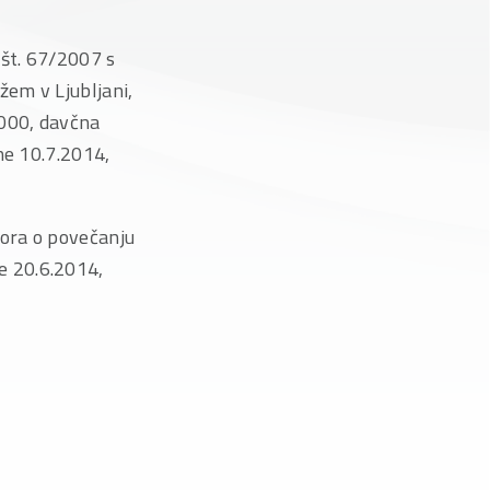
 št. 67/2007 s
em v Ljubljani,
9000, davčna
ne 10.7.2014,
bora o povečanju
e 20.6.2014,