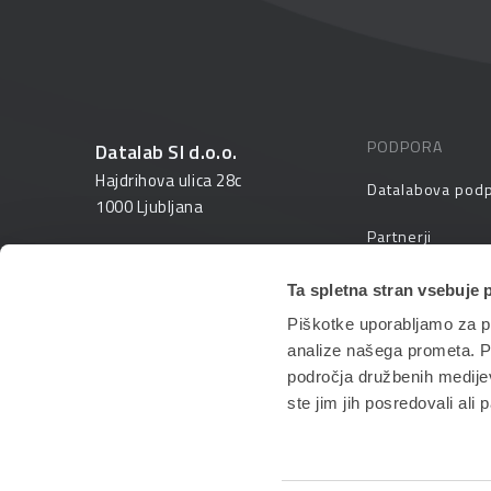
PODPORA
Datalab SI d.o.o.
Hajdrihova ulica 28c
Datalabova pod
1000 Ljubljana
Partnerji
01 25 28 900
FAQ – pogosta v
Ta spletna stran vsebuje 
prodaja@datalab.si
Piškotke uporabljamo za pr
PANTHEON izobr
analize našega prometa. Po
področja družbenih medijev,
ste jim jih posredovali ali 