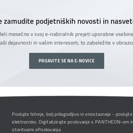
 zamudite podjetniških novosti in nasve
želeli mesečno v svoj e-nabiralnik prejeti uporabne vsebin
aši dejavnosti in vašim interesom, to zabeležite v obrazc
PRIJAVITE SE NA E-NOVICE
Poslujte hitreje, bolj prilagodljivo in enostavneje - poslujte
elektronsko. Digitalizirajte poslovanje s PANTHEON-om i
storitvami ePoslovanja.