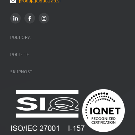
prodaja@datalab.si
PODPORA
Datalabova podpora
PODJETJE
Partnerji
O podjetju
SKUPNOST
FAQ – pogosta vprašanja
Kontakti
Uporabniške strani
PANTHEON izobraževanja
Zaposlitev
Blog
Vlagatelji
Spletni seminarji
Pogoji in pogodbe
Priročniki