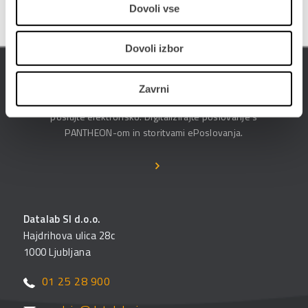
Dovoli vse
Dovoli izbor
ePoslovanje
Zavrni
Poslujte hitreje, bolj prilagodljivo in enostavneje -
poslujte elektronsko. Digitalizirajte poslovanje s
PANTHEON-om in storitvami ePoslovanja.
Datalab SI d.o.o.
Hajdrihova ulica 28c
1000 Ljubljana
01 25 28 900