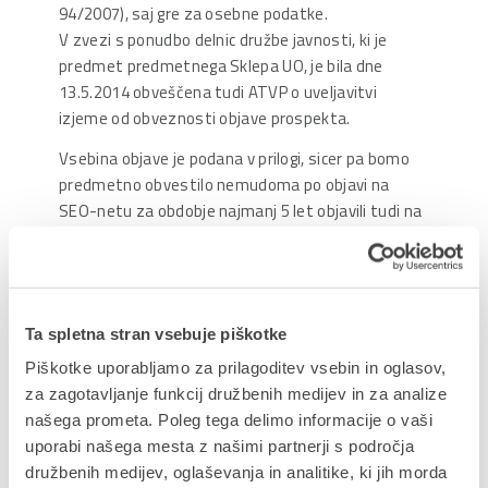
94/2007), saj gre za osebne podatke.
V zvezi s ponudbo delnic družbe javnosti, ki je
predmet predmetnega Sklepa UO, je bila dne
13.5.2014 obveščena tudi ATVP o uveljavitvi
izjeme od obveznosti objave prospekta.
Vsebina objave je podana v prilogi, sicer pa bomo
predmetno obvestilo nemudoma po objavi na
SEO-netu za obdobje najmanj 5 let objavili tudi na
spletni strani družbe
www.datalab.si
.
Uprava odbor družbe
Pripeti dokumenti:
Sklep upravnega odbora
Ta spletna stran vsebuje piškotke
Piškotke uporabljamo za prilagoditev vsebin in oglasov,
za zagotavljanje funkcij družbenih medijev in za analize
Delite prispevek
našega prometa. Poleg tega delimo informacije o vaši
uporabi našega mesta z našimi partnerji s področja
družbenih medijev, oglaševanja in analitike, ki jih morda