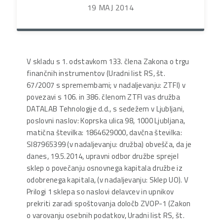
19 MAJ 2014
V skladu s 1. odstavkom 133. člena Zakona o trgu
finančnih instrumentov (Uradni list RS, št.
67/2007 s spremembami; v nadaljevanju: ZTFI) v
povezavi s 106. in 386. členom ZTFI vas družba
DATALAB Tehnologije d.d., s sedežem v Ljubljani,
poslovni naslov: Koprska ulica 98, 1000 Ljubljana,
matična številka: 1864629000, davčna številka:
SI87965399 (v nadaljevanju: družba) obvešča, da je
danes, 19.5.2014, upravni odbor družbe sprejel
sklep o povečanju osnovnega kapitala družbe iz
odobrenega kapitala, (v nadaljevanju: Sklep UO). V
Prilogi 1 sklepa so naslovi delavcev in upnikov
prekriti zaradi spoštovanja določb ZVOP-1 (Zakon
o varovanju osebnih podatkov, Uradni list RS, št.