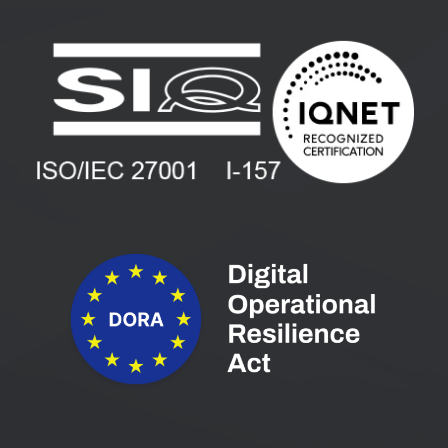
Kontakti
Uporabniške strani
PANTHEON izobraževanja
Zaposlitev
Blog
Vlagatelji
Spletni seminarji
Pogoji in pogodbe
Priročniki