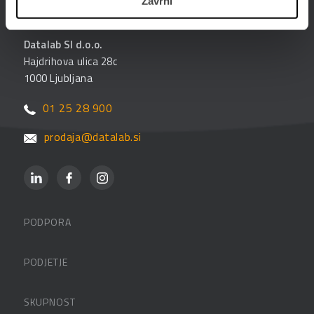
Zavrni
Datalab SI d.o.o.
Hajdrihova ulica 28c
1000 Ljubljana
01 25 28 900
prodaja@datalab.si
PODPORA
Datalabova podpora
PODJETJE
Partnerji
O podjetju
SKUPNOST
FAQ – pogosta vprašanja