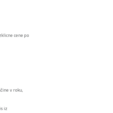
zklicne cene po
čine v roku,
s iz