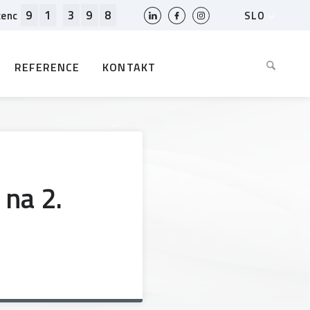
9
1
3
9
8
SLO
cenc
HR
EN
REFERENCE
KONTAKT
BIH
MK
RS
AL
ME
BG
 na 2.
KS