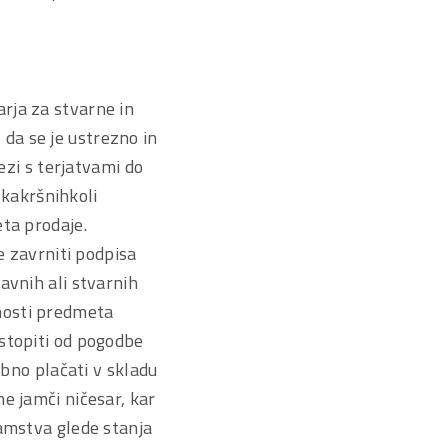
rja za stvarne in
da se je ustrezno in
ezi s terjatvami do
kakršnihkoli
eta prodaje.
e zavrniti podpisa
avnih ali stvarnih
nosti predmeta
stopiti od pogodbe
ebno plačati v skladu
e jamči ničesar, kar
jamstva glede stanja