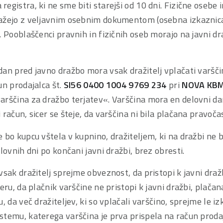
egistra, ki ne sme biti starejši od 10 dni. Fizične osebe 
ažejo z veljavnim osebnim dokumentom (osebna izkaznica, 
. Pooblaščenci pravnih in fizičnih oseb morajo na javni dr
an pred javno dražbo mora vsak dražitelj vplačati varščino
un prodajalca št.
SI56 0400 1004 9769 234
pri
NOVA KBM
arščina za dražbo terjatev«. Varščina mora en delovni da
 račun, sicer se šteje, da varščina ni bila plačana pravoča
 bo kupcu vštela v kupnino, dražiteljem, ki na dražbi ne b
lovnih dni po končani javni dražbi, brez obresti.
vsak dražitelj sprejme obveznost, da pristopi k javni draž
meru, da plačnik varščine ne pristopi k javni dražbi, plača
, da več dražiteljev, ki so vplačali varščino, sprejme le iz
stemu, katerega varščina je prva prispela na račun prodaj