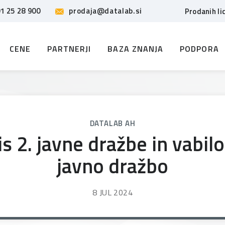
1 25 28 900
prodaja@datalab.si
Prodanih li
CENE
PARTNERJI
BAZA ZNANJA
PODPORA
DATALAB AH
s 2. javne dražbe in vabilo
javno dražbo
8 JUL 2024