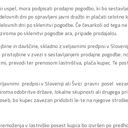
bi uspel, mora podpisati prodajno pogodbo, ki bo sestavlje
 delovnih dni po opravljeni javni dražbi in plačati celotno
delovnih dni po sklenitvi pogodbe. Če česarkoli od tega ne
ziroma po sklenitvi pogodbe ara, pripade prodajalcu.
jbine in davščine, skladno z veljavnimi predpisi v Sloveniji
n pristojbine v zvezi s sestavljanjem prodajne pogodbe, n
ami, prevodi ter prenosom lastništva, plača kupec. Te pos
ljavnimi predpisi v Sloveniji ali Švici pravni posel ve
iroma odobritve države, lokalne skupnosti ali drugega pri
ih oseb, bo kupec zavezan pridobiti le-te na njegove stroške 
premoženja v lastniško posest kupca bo izvršen po pre