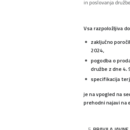
in poslovanja družb
Vsa razpoložljiva d
zaključno poročil
2024,
pogodba o prodaj
družbe z dne 4. 
specifikacija ter
je na vpogled na se
prehodni najavi na 
PRAVILA JAVNE