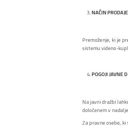
NAČIN PRODAJ
Premoženje, ki je pr
sistemu videno-kupl
POGOJI JAVNE 
Na javni dražbi lahk
določenem v nadalje
Za pravne osebe, ki s