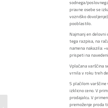
sodnega/poslovnega r
pravne osebe se izk
vozniško dovoljenje)
pooblastilo.
Najmanj en delovni d
tega razpisa, na rač
namena nakazila: »v
prispeti na navedeni
Vplačana varščina se
vrnila v roku treh de
S plačilom varščine 
izklicno ceno. V pri
prodajalcu. V primeru
premoženje proda ti
Razpis javne dražbe in vabilo na javno