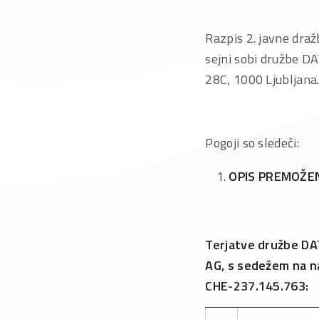
Razpis 2. javne draž
sejni sobi družbe DA
28C, 1000 Ljubljana
Pogoji so sledeči:
OPIS PREMOŽEN
Terjatve družbe DAT
AG, s sedežem na na
CHE-237.145.763: