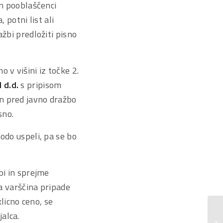
in pooblaščenci
potni list ali
ažbi predložiti pisno
 v višini iz točke 2.
 d.d.
s pripisom
n pred javno dražbo
sno.
odo uspeli, pa se bo
bi in sprejme
na varščina pripade
klicno ceno, se
alca.
Ob