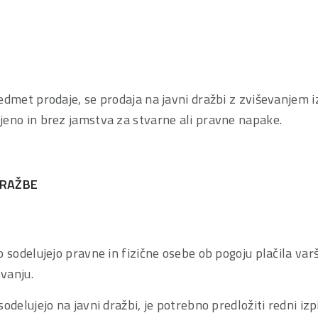
E
edmet prodaje, se prodaja na javni dražbi z zviševanjem i
jeno in brez jamstva za stvarne ali pravne napake.
DRAŽBE
o sodelujejo pravne in fizične osebe ob pogoju plačila varš
vanju.
odelujejo na javni dražbi, je potrebno predložiti redni izpi