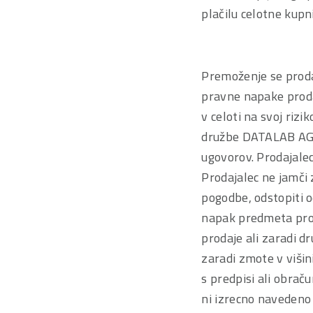
plačilu celotne kupni
Premoženje se proda
pravne napake proda
v celoti na svoj rizi
družbe DATALAB AGRO
ugovorov. Prodajalec
Prodajalec ne jamči 
pogodbe, odstopiti o
napak predmeta prod
prodaje ali zaradi 
zaradi zmote v višin
s predpisi ali obrač
ni izrecno navedeno 