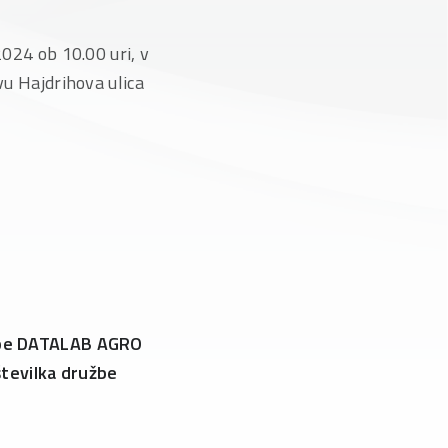
2024 ob 10.00 uri, v
vu Hajdrihova ulica
ružbe DATALAB AGRO
številka družbe