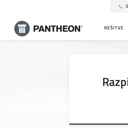
0
REŠITVE
Razpi