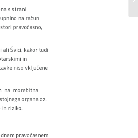
po
na s strani
 kupnino na račun
 stori pravočasno,
 ali Švici, kakor tudi
otarskimi in
tavke niso vključene
zan na morebitna
stojnega organa oz.
in riziko.
dhodnem pravočasnem