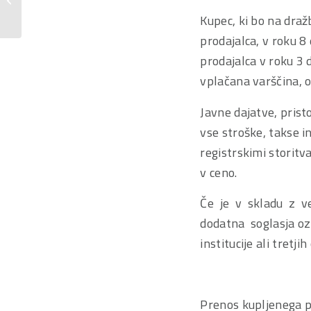
dražbo delnic družbe DATALAB AGRO...
Kupec, ki bo na draž
prodajalca, v roku 8
prodajalca v roku 3 
vplačana varščina, o
Javne dajatve, pristo
vse stroške, takse i
registrskimi storitv
v ceno.
Če je v skladu z ve
dodatna soglasja oz
institucije ali tretj
Prenos kupljenega 