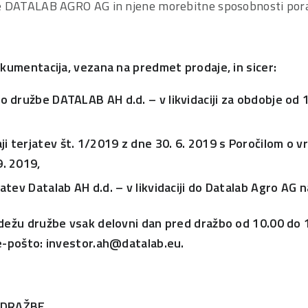
e DATALAB AGRO AG in njene morebitne sposobnosti pora
okumentacija, vezana na predmet prodaje, in sicer:
o družbe DATALAB AH d.d. – v likvidaciji za obdobje od 1
i terjatev št. 1/2019 z dne 30. 6. 2019 s Poročilom o 
9. 2019,
jatev Datalab AH d.d. – v likvidaciji do Datalab Agro AG n
dežu družbe vsak delovni dan pred dražbo od 10.00 do 
e-pošto: investor.ah@datalab.eu.
 DRAŽBE