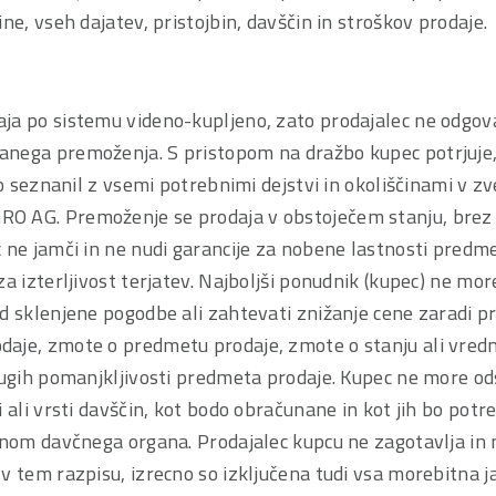
ne, vseh dajatev, pristojbin, davščin in stroškov prodaje.
ja po sistemu videno-kupljeno, zato prodajalec ne odgova
nega premoženja. S pristopom na dražbo kupec potrjuje, 
ko seznanil z vsemi potrebnimi dejstvi in okoliščinami v zv
 AG. Premoženje se prodaja v obstoječem stanju, brez 
 ne jamči in ne nudi garancije za nobene lastnosti predm
za izterljivost terjatev. Najboljši ponudnik (kupec) ne mor
d sklenjene pogodbe ali zahtevati znižanje cene zaradi pr
aje, zmote o predmetu prodaje, zmote o stanju ali vred
drugih pomanjkljivosti predmeta prodaje. Kupec ne more od
i ali vrsti davščin, kot bodo obračunane in kot jih bo potr
unom davčnega organa. Prodajalec kupcu ne zagotavlja in n
v tem razpisu, izrecno so izključena tudi vsa morebitna 