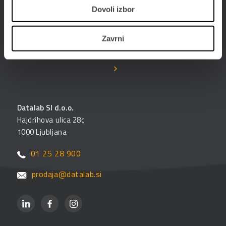
Dovoli izbor
Poslujte hitreje, bolj prilagodljivo in enostavneje -
poslujte elektronsko. Digitalizirajte poslovanje s
Zavrni
PANTHEON-om in storitvami ePoslovanja.
Datalab SI d.o.o.
Hajdrihova ulica 28c
1000 Ljubljana
01 25 28 900
prodaja@datalab.si