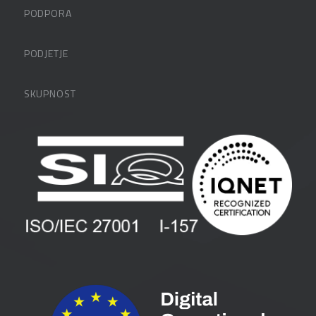
PODPORA
Datalabova podpora
PODJETJE
Partnerji
O podjetju
SKUPNOST
FAQ – pogosta vprašanja
Kontakti
Uporabniške strani
PANTHEON izobraževanja
Zaposlitev
Blog
Vlagatelji
Spletni seminarji
Pogoji in pogodbe
Priročniki