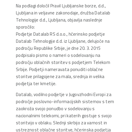
Na podlagi določil Pravil Ljubljanske borze, d.d.,
Ljubljana in veljavne zakonodaje, družba Datalab
Tehnologije d.d., Ljubljana, objavlja naslednje
sporočilo:
Podjetje Datalab RS d.o.o., hčerinsko podjetje
Datalab Tehnologije d.d. iz Ljubljane, delujoče na
področju Republike Srbije, je dne 20. 3. 2015
podpisalo pismo o nameri o sodelovanju na
področju oblačnih storitev s podjetjem Telekom
Srbije. Podjetji nameravata ponuditi oblačne
storitve prilagojene za mala, srednja in velika
podjetja ter kmetije.
Datalab, vodilno podjetje v Jugovzhodni Evropi za
področje poslovno-informacijskih sistemov s tem
zaokroža svojo ponudbo v sodelovanju s
nacionalnimi telekomi, pri katerih gostuje s svojo
storitvijo v oblaku. Slednji skrbijo za varnost in
ustreznost oblačne storitve, hčerinska podjetja