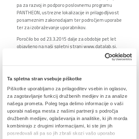
pa za razvoj in podporo poslovnemu programu
PANTHEON, ustrezne lokalizacije in prilagodljivost
posameznim zakonodajam ter področjem uporabe
ter za izobraževanje uporabnikov.
Poročilo bo od 23.3.2015 dalje za obdobje pet let
objavljeno na naši spletni strani www.datalab.si.
Uprava odbor družbe
Ta spletna stran vsebuje piškotke
Delite prispevek
Piškotke uporabljamo za prilagoditev vsebin in oglasov,
za zagotavljanje funkcij družbenih medijev in za analize
našega prometa. Poleg tega delimo informacije o vaši
uporabi našega mesta z našimi partnerji s področja
družbenih medijev, oglaševanja in analitike, ki jih morda
kombinirajo z drugimi informacijami, ki ste jim jih
NAZAJ NA JAVNE OBJAVE
posredovali ali pa so jih zbrali skozi vašo uporabo