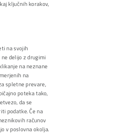
kaj ključnih korakov,
eti na svojih
ne delijo z drugimi
 klikanje na neznane
smerjenih na
 za spletne prevare,
običajno poteka tako,
etvezo, da se
iti podatke. Če na
ameznikovih računov
jo v poslovna okolja.