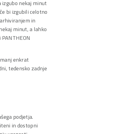
a izgubo nekaj minut
e bi izgubili celotno
arhiviranjem in
ekaj minut, a lahko
niki PANTHEON
jmanj enkrat
 dni, tedensko zadnje
ašega podjetja.
iteni in dostopni