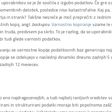
 uporabnikov se je že soočila z izgubo podatkov. Če gre z
epomembnih datotek, posledice niso katastrofalne. Kaj pa, č
tja in strank? Takšne nesreče je moč preprečiti z rednim 
nih kopij, angl.
backupov
.
Varnostno kopiranje
vzame le n
 in truda, predvsem pa skrbi. To je razlog, da so uporab
i tudi glede varnosti podatkov.
nju se varnostne kopije podatkovnih baz generirajo na
pije se izdelujejo v naslednji dinamiki: dnevno zadnjih 5
zadnjih 12 mesecev.
o eno najdragocenejših, a tudi najbolj ranljivih sredstev v
ivirani in strukturirani podatki morajo biti popolnoma zašč