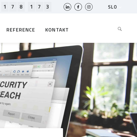
1
7
8
1
7
3
SLO
HR
EN
REFERENCE
KONTAKT
BIH
MK
RS
AL
ME
BG
KS