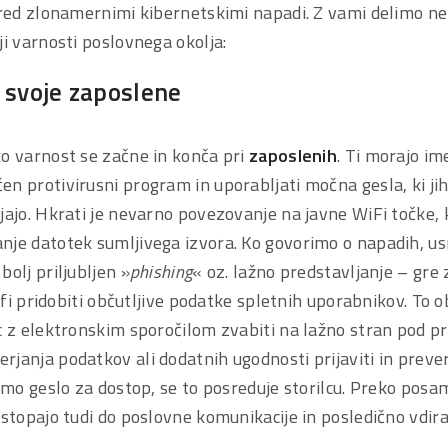
pred zlonamernimi kibernetskimi napadi. Z vami delimo ne
ji varnosti poslovnega okolja:
 svoje zaposlene
ko varnost se začne in konča pri
zaposlenih
. Ti morajo im
n protivirusni program in uporabljati močna gesla, ki jih 
jajo. Hkrati je nevarno povezovanje na javne WiFi točke,
nje datotek sumljivega izvora. Ko govorimo o napadih, u
bolj priljubljen »
phishing
« oz. lažno predstavljanje – gre
jufi pridobiti občutljive podatke spletnih uporabnikov. To 
c z elektronskim sporočilom zvabiti na lažno stran pod pr
janja podatkov ali dodatnih ugodnosti prijaviti in prever
šemo geslo za dostop, se to posreduje storilcu. Preko pos
ostopajo tudi do poslovne komunikacije in posledično vdira