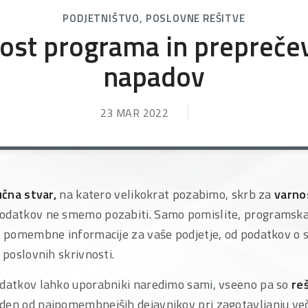
,
PODJETNIŠTVO
POSLOVNE REŠITVE
ost programa in prepreče
napadov
23 MAR 2022
učna stvar,
na katero velikokrat pozabimo, skrb za
varno
podatkov ne smemo pozabiti. Samo pomislite, programska
in pomembne informacije za vaše podjetje, od podatkov o s
 poslovnih skrivnosti.
odatkov lahko uporabniki naredimo sami, vseeno pa so
re
den od najpomembnejših dejavnikov pri zagotavljanju več