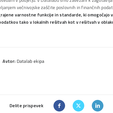
osebam v podjetju. V Datalabu smo zavezani k zagotavlja
ljanjem večnivojske zaščite poslovnih in finančnih poda
ajene varnostne funkcije in standarde, ki omogočajo v
podatkov tako v lokalnih rešitvah kot v rešitvah v oblak
Avtor:
Datalab ekipa
Delite prispevek