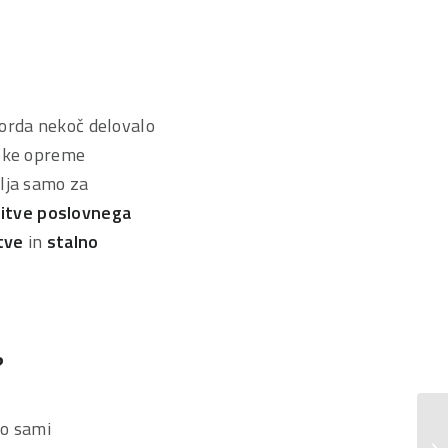
morda nekoč delovalo
mske opreme
elja samo za
itve poslovnega
tve
in
stalno
?
ko sami