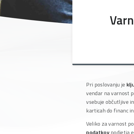
Varn
Pri poslovanju je
klj
vendar na varnost 
vsebuje občutljive 
karticah do financ in
Veliko za varnost p
podatkov
podjetja e