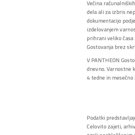
Večina računalniških
dela ali za izbris n
dokumentacijo podje
izdelovanjem varnost
prihrani veliko časa
Gostovanja brez skrb
V PANTHEON Gostova
dnevno. Varnostne ko
4 tedne in mesečno 
Podatki predstavljaj
Celovito zajeti, arh