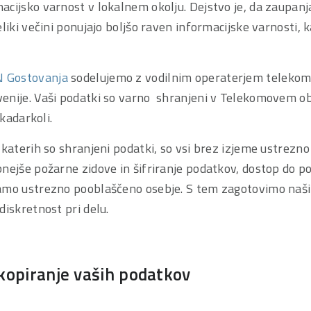
cijsko varnost v lokalnem okolju. Dejstvo je, da zaupanj
eliki večini ponujajo boljšo raven informacijske varnosti, 
Gostovanja
sodelujemo z vodilnim operaterjem telekomun
enije. Vaši podatki so varno shranjeni v Telekomovem ob
 kadarkoli.
 katerih so shranjeni podatki, so vsi brez izjeme ustrezno
bnejše požarne zidove in šifriranje podatkov, dostop do 
samo ustrezno pooblaščeno osebje. S tem zagotovimo na
diskretnost pri delu.
kopiranje vaših podatkov