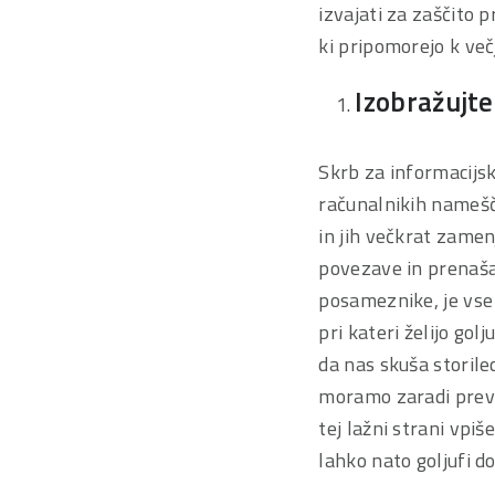
izvajati za zaščito 
ki pripomorejo k več
Izobražujte
Skrb za informacijs
računalnikih namešče
in jih večkrat zamen
povezave in prenaša
posameznike, je vse 
pri kateri želijo gol
da nas skuša storile
moramo zaradi prever
tej lažni strani vpi
lahko nato goljufi d