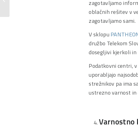
zagotavljamo informa
reši podjetje
oblačnih rešitev v v
zagotavljamo sami.
V sklopu
PANTHEON 
družbo Telekom Slov
dosegljivi kjerkoli in
Podatkovni centri, v
uporabljajo najsodo
strežnikov pa ima 
ustrezno varnost in 
Varnostno 