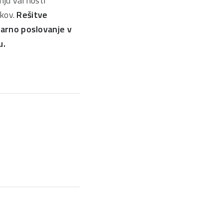
nju varnosti
tkov.
Rešitve
arno poslovanje v
u.