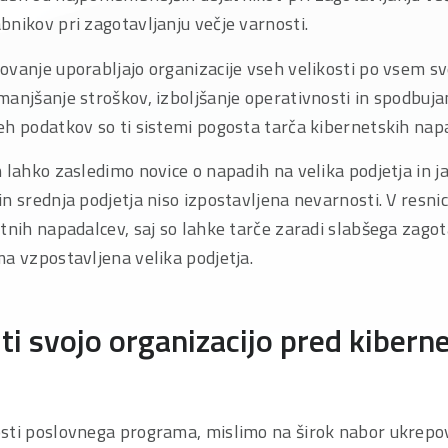
bnikov pri zagotavljanju večje varnosti.
vanje uporabljajo organizacije vseh velikosti po vsem sv
anjšanje stroškov, izboljšanje operativnosti in spodbujanj
eh podatkov so ti sistemi pogosta tarča kibernetskih nap
 lahko zasledimo novice o napadih na velika podjetja in ja
n srednja podjetja niso izpostavljena nevarnosti. V resnici
tnih napadalcev, saj so lahke tarče zaradi slabšega zagot
a vzpostavljena velika podjetja.
iti svojo organizacijo pred kibern
sti poslovnega programa, mislimo na širok nabor ukrepov,