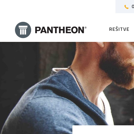
0
REŠITVE