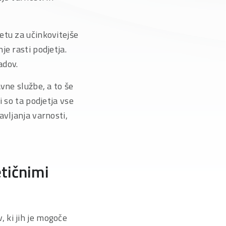
etu za učinkovitejše
e rasti podjetja.
adov.
vne službe, a to še
 so ta podjetja vse
avljanja varnosti,
etičnimi
 ki jih je mogoče