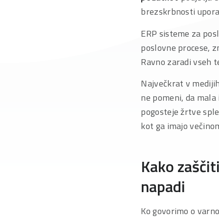
brezskrbnosti upora
ERP sisteme za poslo
poslovne procese, zm
Ravno zaradi vseh t
Največkrat v medijih
ne pomeni, da mala i
pogosteje žrtve sple
kot ga imajo večinom
Kako zaščit
napadi
Ko govorimo o varno