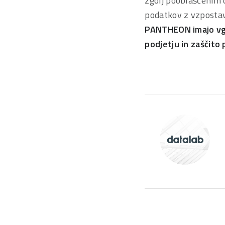
zgolj pooblaščenim 
podatkov z vzpostav
PANTHEON imajo vgr
podjetju in zaščito 