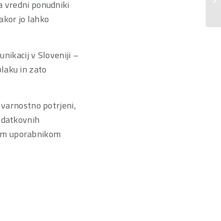
a vredni ponudniki
kakor jo lahko
ikacij v Sloveniji –
laku in zato
 varnostno potrjeni,
podatkovnih
šim uporabnikom