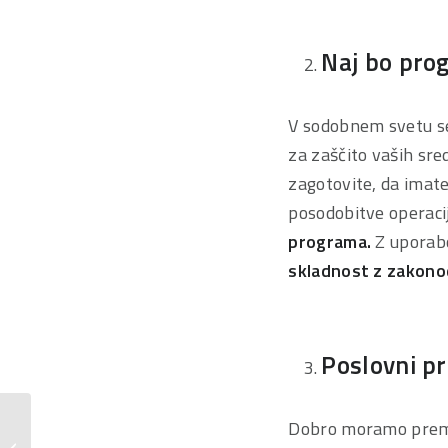
Naj bo pro
V sodobnem svetu se
za zaščito vaših sr
zagotovite, da imat
posodobitve operac
programa.
Z upora
skladnost z zakono
Poslovni pr
Dobro moramo premis
Varnostna kopija lahko