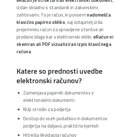
eRačun je strukturiran elektronski dokument
,
izdan skladno s standardi in zakonskimi
zahtevami. To je račun, ki povsem
nadomešča
klasično papirno obliko
, saj izdajatelj izda
prejemniku račun za opravljene storitve ali
prodano blago kar v elektronski obliki.
eRačun ni
skeniran ali PDF vizualiziran izpis klasičnega
računa
.
Katere so prednosti uvedbe
elektronski računov?
Zamenjava papirnih dokumentov z
elektronskimi dokumenti
Nižji stroški za podjetja
Dostop do vseh podatkov in dokumentov
podjetja na daljavo, praktično kjerkoli
Hitrejša likvidacija računov