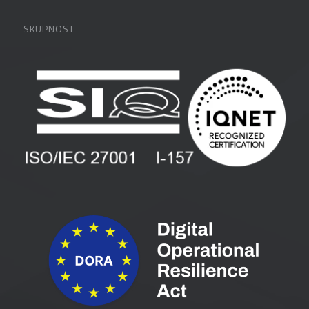
Partnerji
O podjetju
SKUPNOST
FAQ – pogosta vprašanja
Kontakti
Uporabniške strani
PANTHEON izobraževanja
Zaposlitev
Blog
Vlagatelji
Spletni seminarji
Pogoji in pogodbe
Priročniki