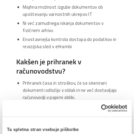
Majhna možnost izgube dokumentov ob
upoštevanju varnostnih ukrepov IT
Ni več zamudnega iskanja dokumentov v
fizičnem arhivu
Enostavnejša kontrola dostopa do podatkov in
revizijska sled v eHrambi
Kakšen je prihranek v
računovodstvu?
Prihranek časa in stroškov, če se skenirani
dokumenti odložijo v oblak in ne več dostavljajo
računovodji v papirni obliki.
Popolnoma brezpapirno poslovanje, vsi podatki
v oblaku.
Manjši stroški pisarniškega materiala.
Ta spletna stran vsebuje piškotke
Lažje sodelovanje med strankami in