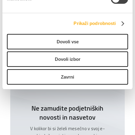
Avtor:
Datalab ekipa
Prikaži podrobnosti
Delite prispevek
Dovoli vse
Dovoli izbor
NAZAJ NA BLOG
Zavrni
Ne zamudite podjetniških
novosti in nasvetov
V kolikor bi si želeli mesečno v svoj e-