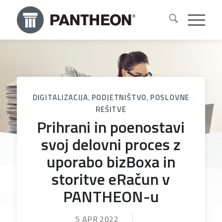
DIGITALIZACIJA
,
PODJETNIŠTVO
,
POSLOVNE
REŠITVE
Prihrani in poenostavi
svoj delovni proces z
uporabo bizBoxa in
storitve eRačun v
PANTHEON-u
5 APR 2022