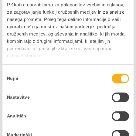
računovodskim servisom zaradi enostavnega
Piškotke uporabljamo za prilagoditev vsebin in oglasov,
uvoza v oblačno platformo, tudi če stranke
za zagotavljanje funkcij družbenih medijev in za analize
uporabljajo programske rešitve, ki so povsem
našega prometa. Poleg tega delimo informacije o vaši
prilagojene njihovi dejavnosti.
uporabi našega mesta z našimi partnerji s področja
družbenih medijev, oglaševanja in analitike, ki jih morda
Izboljšana optimizacija poslovanja –
kombinirajo z drugimi informacijami, ki ste jim jih
elektronska izmenjava podatkov odpravi
posredovali ali pa so jih zbrali skozi vašo uporabo
podvajanja dela, ker ni dvojnega vnosa
njihovih storitev.
podatkov in dokumentov, zmanjša se možnosti
nastanka dodatnih napak pri ročnih vnosih.
Izbira
Nujni
soglasja
Nastavitve
Analitični
Marketinški