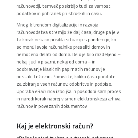
računovodji, temveč poskrbijo tudi za varnost
podatkov in prihranek pri stroških in času.
Mnogi k trendom digitalizacije in razvoja
računovodstva stremijo že dalj časa, druge pa je v
ta korak nekako prisilila situacija s pandemijo, ko
so morali svoje računalnike preseliti domov in
nemoteno delati od doma. Delo je bilo razdeljeno –
nekaj ljudi v pisarni, nekaj od doma – in
odobravanje klasičnih papirnatih računov je
postalo težavno. Pomislite, koliko časa porabite
za zbiranje vseh računov, odobritve in podpise.
Uporaba eRačunov izboljša in posodobi sam proces
in naredi korak naprej v smeri elektronskega arhiva
računov in povezanih dokumentov.
Kaj je elektronski račun?