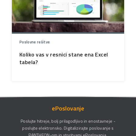
Poslovne rešitve
Koliko vas v resnici stane ena Excel
tabela?
ePoslovanje
Poslujte hitreje, bolj prilagodljivo in enostavneje -
poslujte elektronsko. Digitalizirajte poslovanje s
PANTHEON-om in storitvami ePoslovanja.