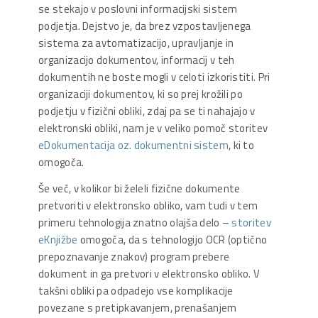
se stekajo v poslovni informacijski sistem
podjetja. Dejstvo je, da brez vzpostavljenega
sistema za avtomatizacijo, upravljanje in
organizacijo dokumentov, informacij v teh
dokumentih ne boste mogli v celoti izkoristiti. Pri
organizaciji dokumentov, ki so prej krožili po
podjetju v fizični obliki, zdaj pa se ti nahajajo v
elektronski obliki, nam je v veliko pomoč storitev
eDokumentacija oz. dokumentni sistem
, ki to
omogoča.
Še več, v kolikor bi želeli fizične dokumente
pretvoriti v elektronsko obliko, vam tudi v tem
primeru tehnologija znatno olajša delo –
storitev
eKnjižbe
omogoča, da s tehnologijo OCR (optično
prepoznavanje znakov) program prebere
dokument in ga pretvori v elektronsko obliko. V
takšni obliki pa odpadejo vse komplikacije
povezane s pretipkavanjem, prenašanjem