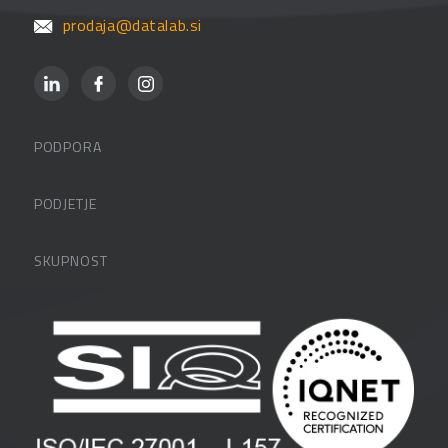
prodaja@datalab.si
PODPORA
Datalabova podpora
PODJETJE
Partnerji
O podjetju
SKUPNOST
FAQ – pogosta vprašanja
Kontakti
Uporabniške strani
PANTHEON izobraževanja
Zaposlitev
Blog
Vlagatelji
Spletni seminarji
Pogoji in pogodbe
Priročniki