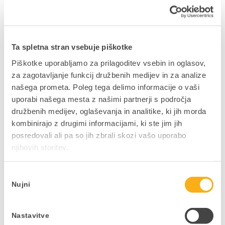
Vprašanje pa je, ali jih vaše podjetje uporablja. Je
vaša poslovna infrastruktura pripravljena? Ali vaš
poslovni informacijski sistem to omogoča in ali
imate ustaljene delovne procese ter prakse, po
Ta spletna stran vsebuje piškotke
katerih lahko delo nemoteno teče, tudi če niste
Piškotke uporabljamo za prilagoditev vsebin in oglasov,
fizično prisotni v pisarni.
za zagotavljanje funkcij družbenih medijev in za analize
Svetujemo vam, da se s podobnimi vprašanji
našega prometa. Poleg tega delimo informacije o vaši
soočite tudi v svojem podjetju.
uporabi našega mesta z našimi partnerji s področja
družbenih medijev, oglaševanja in analitike, ki jih morda
kombinirajo z drugimi informacijami, ki ste jim jih
V kolikor se zanimate za naše rešitve, ki
posredovali ali pa so jih zbrali skozi vašo uporabo
preverjeno delujejo, vas vabimo, da nas pokličete
njihovih storitev.
01 252 89 50
ali nam pišete
godigital@datalab.si
.
Delo od doma ob podpori programa PANTHEON in
Izbira
Nujni
rešitvah ePoslovanja
smo preizkusili na lastni
soglasja
koži, saj večina zaposlenih te dni povsem
uspešno in nemoteno opravlja delo od doma.
Nastavitve