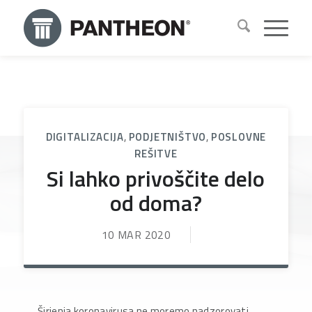
DIGITALIZACIJA
,
PODJETNIŠTVO
,
POSLOVNE
REŠITVE
Si lahko privoščite delo
od doma?
10 MAR 2020
Širjenja koronavirusa ne moremo nadzorovati,