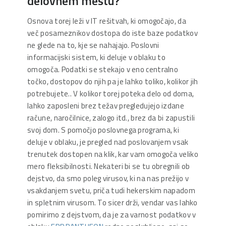
delovnem mestu?
Osnova torej leži v IT rešitvah, ki omogočajo, da
več posameznikov dostopa do iste baze podatkov
ne glede na to, kje se nahajajo. Poslovni
informacijski sistem, ki deluje v oblaku to
omogoča. Podatki se stekajo v eno centralno
točko, dostopov do njih pa je lahko toliko, kolikor jih
potrebujete.. V kolikor torej poteka delo od doma,
lahko zaposleni brez težav pregledujejo izdane
račune, naročilnice, zalogo itd., brez da bi zapustili
svoj dom. S pomočjo poslovnega programa, ki
deluje v oblaku, je pregled nad poslovanjem vsak
trenutek dostopen na klik, kar vam omogoča veliko
mero fleksibilnosti. Nekateri bi se tu obregnili ob
dejstvo, da smo poleg virusov, ki na nas prežijo v
vsakdanjem svetu, priča tudi hekerskim napadom
in spletnim virusom. To sicer drži, vendar vas lahko
pomirimo z dejstvom, da je za varnost podatkov v