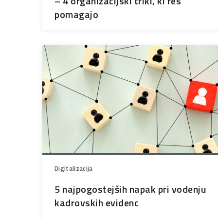
– 4 organizacijski triki, ki res
pomagajo
Digitalizacija
5 najpogostejših napak pri vodenju
kadrovskih evidenc