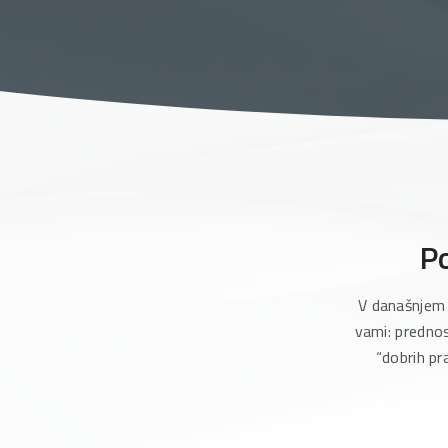
Po
V današnjem 
vami: prednos
“dobrih pr