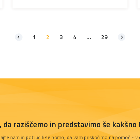
1
2
3
4
…
29
e, da raziščemo in predstavimo še kakšno
ajte nam in potrudili se bomo, da vam priskočimo na pomoč - v o