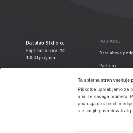
PODPORA
Datalab SI d.o.o.
Hajdrihova ulica 28c
Datalabova pod
1000 Ljubljana
Partnerji
01 25 28 900
FAQ – pogosta v
Ta spletna stran vsebuje 
prodaja@datalab.si
Piškotke uporabljamo za pr
PANTHEON izobr
analize našega prometa. Po
področja družbenih medijev,
ste jim jih posredovali ali 