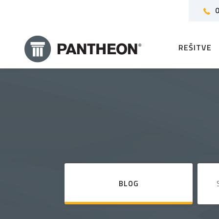
0
REŠITVE
BLOG