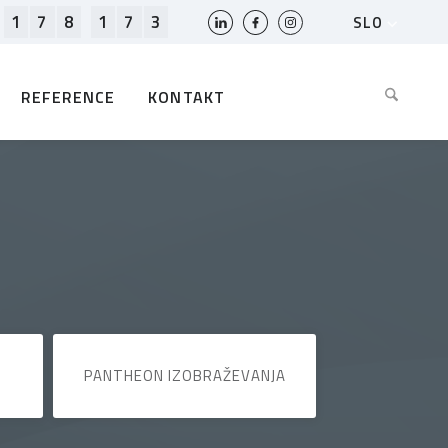
1
7
8
1
7
3
SLO
HR
EN
REFERENCE
KONTAKT
BIH
MK
RS
AL
ME
BG
KS
PANTHEON IZOBRAŽEVANJA