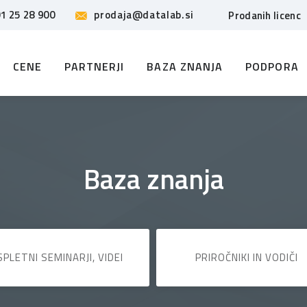
1 25 28 900
prodaja@datalab.si
Prodanih licenc
CENE
PARTNERJI
BAZA ZNANJA
PODPORA
Baza znanja
SPLETNI SEMINARJI, VIDEI
PRIROČNIKI IN VODIČI