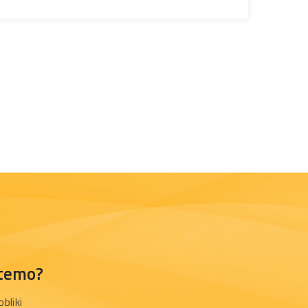
 temo?
bliki