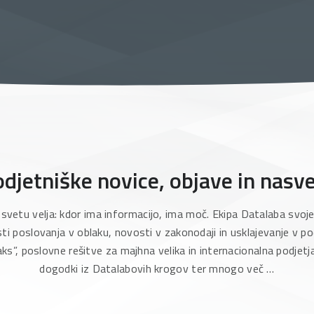
djetniške novice, objave in nasve
svetu velja: kdor ima informacijo, ima moč. Ekipa Datalaba svoje 
ti poslovanja v oblaku, novosti v zakonodaji in usklajevanje v pod
aks”, poslovne rešitve za majhna velika in internacionalna podjetja
dogodki iz Datalabovih krogov ter mnogo več …