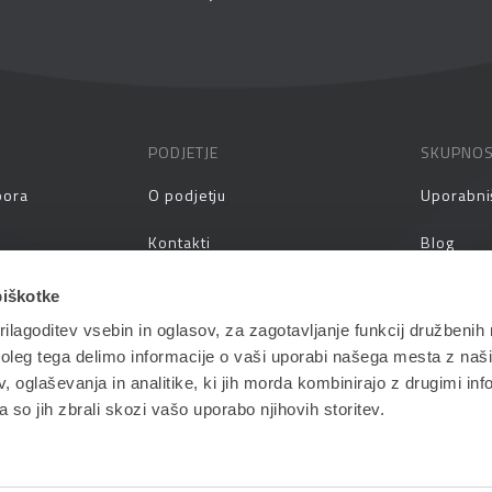
PODJETJE
SKUPNO
pora
O podjetju
Uporabni
Kontakti
Blog
prašanja
Zaposlitev
Spletni s
piškotke
ilagoditev vsebin in oglasov, za zagotavljanje funkcij družbenih 
aževanja
Vlagatelji
Priročnik
leg tega delimo informacije o vaši uporabi našega mesta z našim
Pogoji in pogodbe
 oglaševanja in analitike, ki jih morda kombinirajo z drugimi inf
pa so jih zbrali skozi vašo uporabo njihovih storitev.