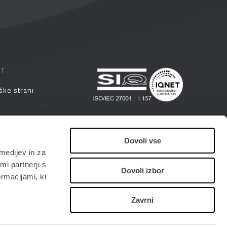
ST
ške strani
eminarji
Dovoli vse
medijev in za
i
i partnerji s
Dovoli izbor
ormacijami, ki
Zavrni