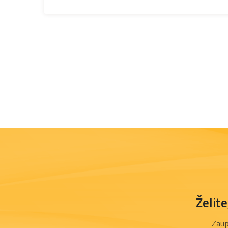
Želit
Zaup