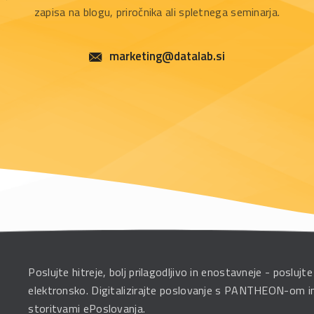
zapisa na blogu, priročnika ali spletnega seminarja.
marketing@datalab.si
Poslujte hitreje, bolj prilagodljivo in enostavneje - poslujte
elektronsko. Digitalizirajte poslovanje s PANTHEON-om i
storitvami ePoslovanja.