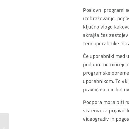
Poslovni programi s
izobraževanje, pogo
ključno vlogo kako
skrajša čas zastojev 
tem uporabnike hkr
Če uporabniki med u
podpore ne morejo re
programske opreme.
uporabnikom. To vkl
pravočasno in kako
Podpora mora biti na 
sistema za prijavo d
videogradiv in pogos
Izboljšajte učinkovitost
poslovnega procesa z