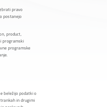
zbrati pravo
ko postanejo
on, product,
vni programski
lovne programske
anje.
 beležijo podatki o
 strankah in drugimi