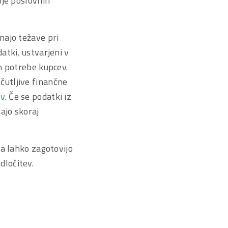
nje poslovnih
najo težave pri
atki, ustvarjeni v
n potrebe kupcev.
čutljive finančne
ov
. Če se podatki iz
ajo skoraj
da lahko zagotovijo
dločitev.