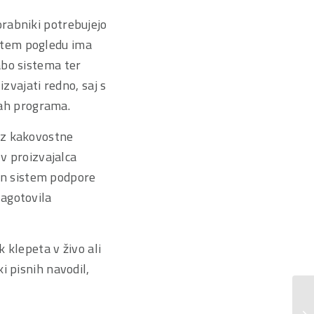
rabniki potrebujejo
 tem pogledu ima
abo sistema ter
zvajati redno, saj s
ah programa.
ez kakovostne
 v proizvajalca
n sistem podpore
zagotovila
 klepeta v živo ali
i pisnih navodil,