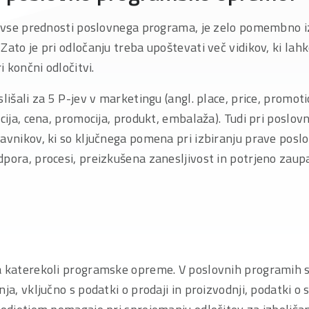
ti vse prednosti poslovnega programa, je zelo pomembno i
Zato je pri odločanju treba upoštevati več vidikov, ki lah
i končni odločitvi.
lišali za 5 P-jev v marketingu (angl. place, price, promoti
acija, cena, promocija, produkt, embalaža). Tudi pri poslo
javnikov, ki so ključnega pomena pri izbiranju prave pos
pora, procesi, preizkušena zanesljivost in potrjeno zaup
a katerekoli programske opreme. V poslovnih programih se
nja, vključno s podatki o prodaji in proizvodnji, podatki o