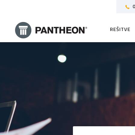
0
REŠITVE