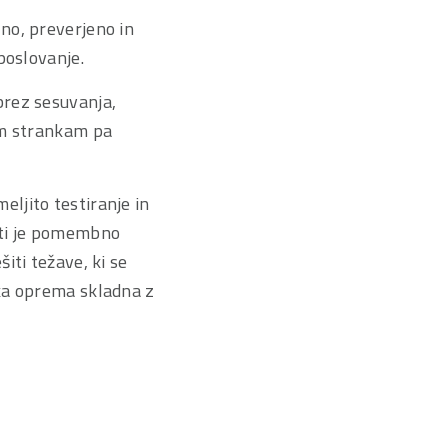
no, preverjeno in
poslovanje.
brez sesuvanja,
im strankam pa
ljito testiranje in
ati je pomembno
iti težave, ki se
ska oprema skladna z