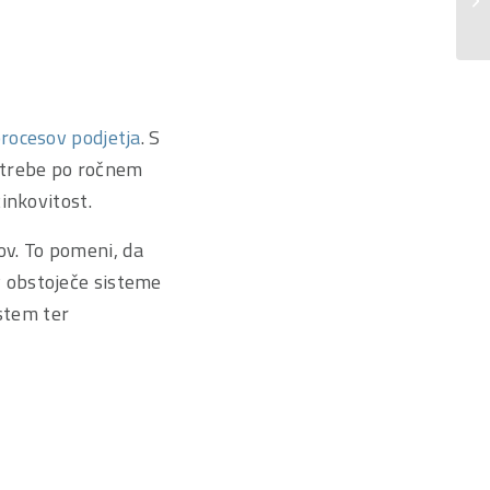
procesov podjetja
. S
potrebe po ročnem
inkovitost.
v. To pomeni, da
 obstoječe sisteme
istem ter
.