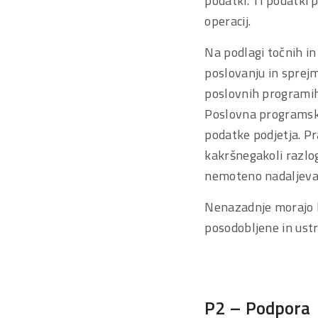
podatki. Ti podatki 
operacij.
Na podlagi točnih i
poslovanju in sprejm
poslovnih programih,
Poslovna programska
podatke podjetja. 
kakršnegakoli razlo
nemoteno nadaljevan
Nenazadnje morajo bi
posodobljene in ust
P2 – Podpora