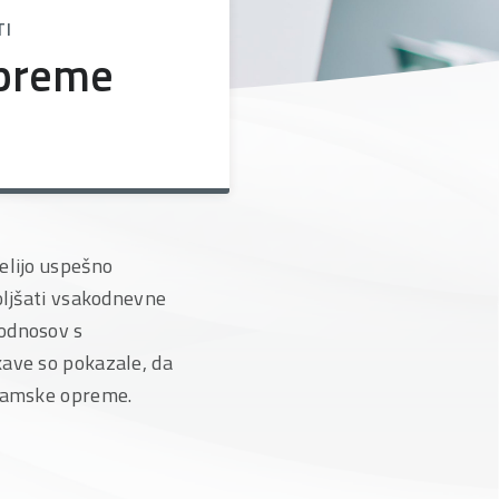
TI
opreme
elijo uspešno
oljšati vsakodnevne
 odnosov s
kave so pokazale, da
gramske opreme.