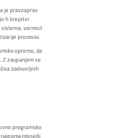
a je pravzaprav
o h krepitvi
 sistema, varnost
zacije procesov.
gramsko opremo, da
o. Z zaupanjem se
žica zadovoljnih
slovno programsko
ri najpomembnejši