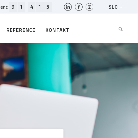
9
1
4
1
5
SLO
cenc
HR
EN
REFERENCE
KONTAKT
BIH
MK
RS
AL
ME
BG
KS