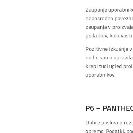
Zaupanje uporabniko
neposredno povezano 
zaupanja v proizvaj
podatkov, kakovostn
Pozitivne izkušnje 
ne bo samo opravila
krepi tudi ugled pro
uporabnikov.
P6 – PANTHE
Dobre poslovne rezu
opremo. Podatki, po