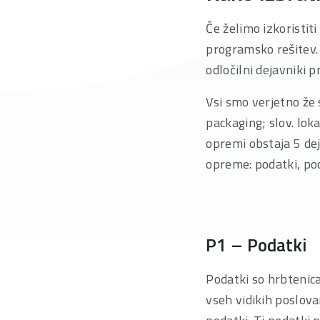
Če želimo izkoristi
programsko rešitev. 
odločilni dejavniki pr
Vsi smo verjetno že s
packaging; slov. lok
opremi obstaja 5 de
opreme: podatki, pod
P1 – Podatki
Podatki so hrbtenic
vseh vidikih poslova