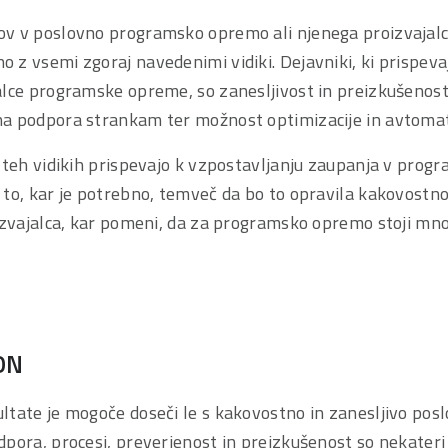
v v poslovno programsko opremo ali njenega proizvajalc
z vsemi zgoraj navedenimi vidiki. Dejavniki, ki prispevaj
alce programske opreme, so zanesljivost in preizkušenost
a podpora strankam ter možnost optimizacije in avtomati
v teh vidikih prispevajo k vzpostavljanju zaupanja v pro
 to, kar je potrebno, temveč da bo to opravila kakovostn
izvajalca, kar pomeni, da za programsko opremo stoji mno
ON
ltate je mogoče doseči le s kakovostno in zanesljivo po
dpora, procesi, preverjenost in preizkušenost so nekate