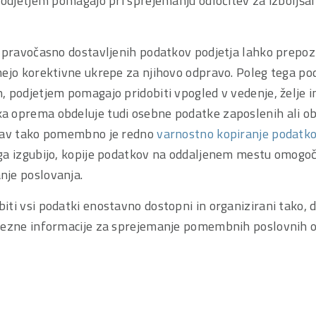
podjetjem pomagajo pri sprejemanju odločitev za izboljša
n pravočasno dostavljenih podatkov podjetja lahko prepoz
ejo korektivne ukrepe za njihovo odpravo. Poleg tega pod
 podjetjem pomagajo pridobiti vpogled v vedenje, želje i
 oprema obdeluje tudi osebne podatke zaposlenih ali ob
Prav tako pomembno je redno
varnostno kopiranje podatk
ga izgubijo, kopije podatkov na oddaljenem mestu omogoč
je poslovanja.
ti vsi podatki enostavno dostopni in organizirani tako, 
rezne informacije za sprejemanje pomembnih poslovnih o