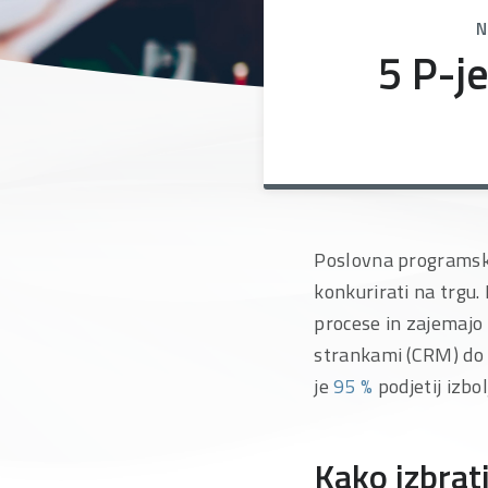
N
5 P-j
Poslovna programska 
konkurirati na trgu.
procese in zajemajo
strankami (CRM) do 
je
95 %
podjetij izb
Kako izbra