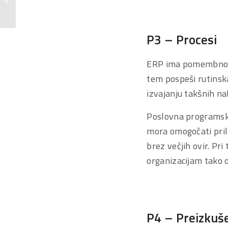
SMS obveščanjem,
integriranim...
P3 – Procesi
ERP ima pomembno v
tem pospeši rutinska
izvajanju takšnih na
Poslovna programska
mora omogočati pril
brez večjih ovir. Pr
organizacijam tako 
P4 – Preizkuše