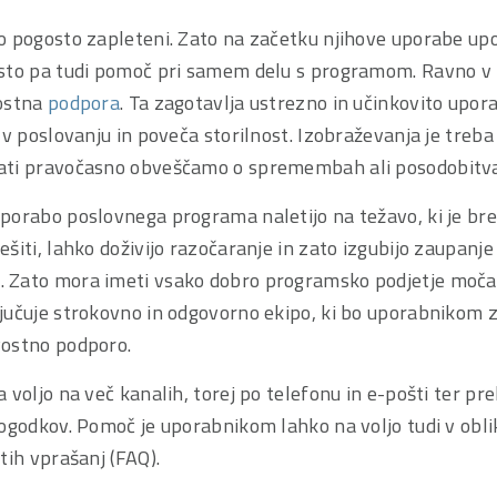
o pogosto zapleteni. Zato na začetku njihove uporabe upo
sto pa tudi pomoč pri samem delu s programom. Ravno v
vostna
podpora
. Ta zagotavlja ustrezno in učinkovito upor
v poslovanju in poveča storilnost. Izobraževanja je treba i
ati pravočasno obveščamo o spremembah ali posodobitv
porabo poslovnega programa naletijo na težavo, ki je br
šiti, lahko doživijo razočaranje in zato izgubijo zaupanje
 Zato mora imeti vsako dobro programsko podjetje moča
jučuje strokovno in odgovorno ekipo, ki bo uporabnikom 
vostno podporo.
voljo na več kanalih, torej po telefonu in e-pošti ter prek
ogodkov. Pomoč je uporabnikom lahko na voljo tudi v oblik
tih vprašanj (FAQ).