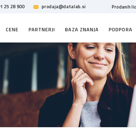
1 25 28 900
prodaja@datalab.si
Prodanih li
CENE
PARTNERJI
BAZA ZNANJA
PODPORA