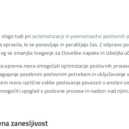
logo tudi pri
avtomatizaciji in poenostavitvi poslovnih 
 opravila, ki se ponavljajo in porabljajo čas. Z odpravo 
log se zmanjša tveganje za človeške napake in izboljša uč
 oprema mora omogočati optimizacijo poslovnih proceso
agajanje posebnim poslovnim potrebam in vključevanje v
i tem mora različne vidike poslovanja povezati v enoten s
omogočiti vpogled v poslovne procese in nadzor nad njimi
na zanesljivost