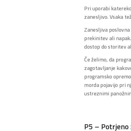
Pri uporabi katerek
zanesljivo. Vsaka te
Zanesljiva poslovna
prekinitev ali napa
dostop do storitev al
Če želimo, da progr
zagotavljanje kako
programsko opremo re
morda pojavijo pri 
ustreznimi panožnim
P5 – Potrjeno