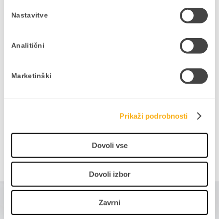
Svetovalka za podporo, Datalab SI
Nastavitve
Delite prispevek
Analitični
Marketinški
NAZAJ NA NAPOVEDNIK
Prikaži podrobnosti
Dovoli vse
Dovoli izbor
Zavrni
Morda bi vas zanimalo tudi