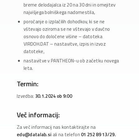
breme delodajalca iz 20 na 30 dni in omejitev
najvišjega bolniškega nadomestila,
poročanje o izplačilih dohodkov, ki se ne
vštevajo oziroma se ne vštevajo v davčno
osnovo do določene višine – datoteka
VIRDOH.DAT – nastavitve, izpis in izvoz
datoteke,
nastavitve v PANTHEON-u ob začetku novega
leta.
Termin:
Izvedba:
30.1.2024 ob 9:00
Več informacij:
Za več informacij nas kontaktirajte na
edu@datalab.si
ali na telefon
01 252 89 13/29.