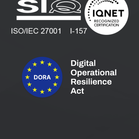
Vlagatelji
Spletni seminarji
Pogoji in pogodbe
Priročniki