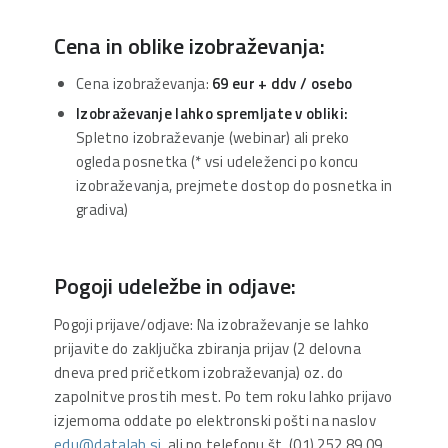
Cena in oblike izobraževanja:
Cena izobraževanja:
69 eur
+ ddv / osebo
Izobraževanje lahko spremljate v obliki:
Spletno izobraževanje (webinar) ali preko
ogleda posnetka (* vsi udeleženci po koncu
izobraževanja, prejmete dostop do posnetka in
gradiva)
Pogoji udeležbe in odjave:
Pogoji prijave/odjave: Na izobraževanje se lahko
prijavite do zaključka zbiranja prijav (2 delovna
dneva pred pričetkom izobraževanja) oz. do
zapolnitve prostih mest. Po tem roku lahko prijavo
izjemoma oddate po elektronski pošti na naslov
edu@datalab.si
ali po telefonu št. (01) 252 89 09.