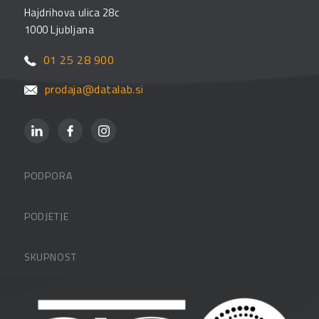
Hajdrihova ulica 28c
1000 Ljubljana
01 25 28 900
prodaja@datalab.si
PODPORA
Datalabova podpora
PODJETJE
Partnerji
O podjetju
SKUPNOST
FAQ – pogosta vprašanja
Kontakti
Uporabniške strani
PANTHEON izobraževanja
Zaposlitev
Blog