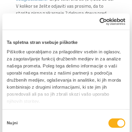
V kolikor se želite odjaviti vas prosimo, da to
storite pisno najkasneje 2 delovna dneva pred
izobraževanjem na elektronski naslov
edu@datalab.si
. V primeru nepravočasne odjave
ali neudeležbe vam bomo žal primorani zaračunati
celotno vrednost zneska.
Ta spletna stran vsebuje piškotke
Pridržujemo si pravico do spremembe terminov,
Piškotke uporabljamo za prilagoditev vsebin in oglasov,
oblike izvedbe izobraževanj in vsebine
za zagotavljanje funkcij družbenih medijev in za analize
izobraževanj! Vse pravice pridržane.
našega prometa. Poleg tega delimo informacije o vaši
uporabi našega mesta z našimi partnerji s področja
družbenih medijev, oglaševanja in analitike, ki jih morda
kombinirajo z drugimi informacijami, ki ste jim jih
posredovali ali pa so jih zbrali skozi vašo uporabo
njihovih storitev.
Izbira
Nujni
soglasja
Predavatelj:
Ines Petek