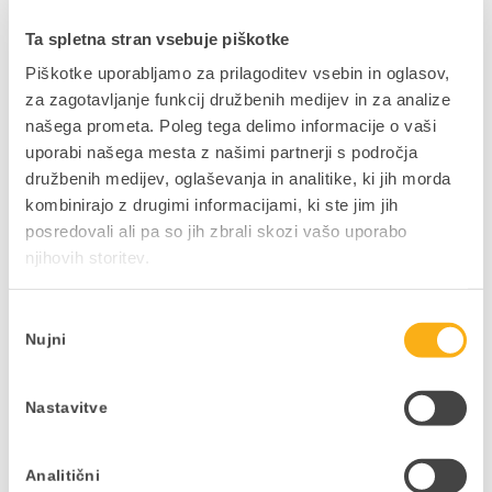
Pogoji udeležbe in odjave:
Ta spletna stran vsebuje piškotke
Piškotke uporabljamo za prilagoditev vsebin in oglasov,
Pogoji prijave/odjave: Na izobraževanje se lahko
za zagotavljanje funkcij družbenih medijev in za analize
prijavite do zaključka zbiranja prijav (en delovni dan
našega prometa. Poleg tega delimo informacije o vaši
pred pričetkom izobraževanja) oz. do zapolnitve
uporabi našega mesta z našimi partnerji s področja
prostih mest. Po tem roku lahko prijavo izjemoma
družbenih medijev, oglaševanja in analitike, ki jih morda
oddate po elektronski pošti na naslov
kombinirajo z drugimi informacijami, ki ste jim jih
edu@datalab.si
ali po telefonu št. (01) 252 89 11.
posredovali ali pa so jih zbrali skozi vašo uporabo
V kolikor se želite odjaviti vas prosimo, da to
njihovih storitev.
storite pisno najkasneje 2 delovna dneva pred
izobraževanjem na elektronski naslov
edu@datalab.si
. V primeru nepravočasne odjave
Izbira
ali neudeležbe vam bomo žal primorani zaračunati
Nujni
soglasja
celotno vrednost zneska.
Pridržujemo si pravico do spremembe terminov,
Nastavitve
oblike izvedbe izobraževanj in vsebine
izobraževanj! Vse pravice pridržane.
Analitični