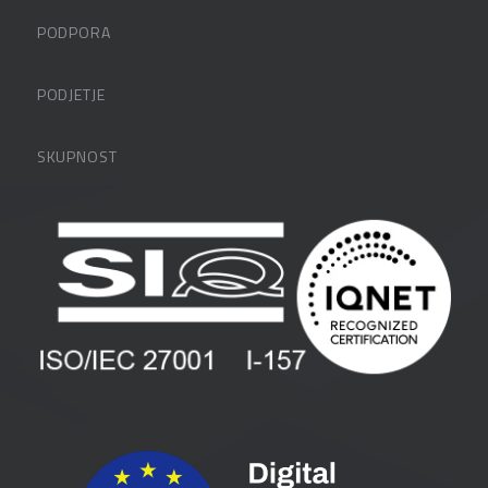
PODPORA
Datalabova podpora
PODJETJE
Partnerji
O podjetju
SKUPNOST
FAQ – pogosta vprašanja
Kontakti
Uporabniške strani
PANTHEON izobraževanja
Zaposlitev
Blog
Vlagatelji
Spletni seminarji
Pogoji in pogodbe
Priročniki