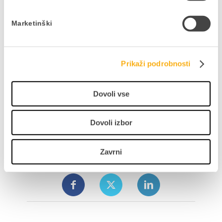
Marketinški
Prikaži podrobnosti
Dovoli vse
Predavatelj:
Ines Petek
Svetovalka za podporo, DATALAB SI
Dovoli izbor
Zavrni
Delite prispevek