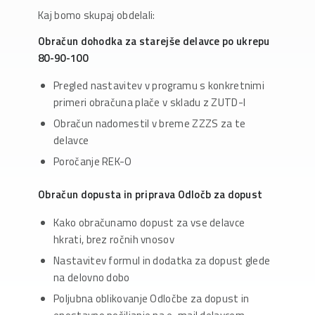
Kaj bomo skupaj obdelali:
Obra
č
un dohodka za starej
š
e delavce po ukrepu
80-90-100
Pregled nastavitev v programu s konkretnimi
primeri obračuna plače v skladu z ZUTD-I
Obračun nadomestil v breme ZZZS za te
delavce
Poročanje REK-O
Obra
č
un dopusta in priprava Odlo
č
b za dopust
Kako obračunamo dopust za vse delavce
hkrati, brez ročnih vnosov
Nastavitev formul in dodatka za dopust glede
na delovno dobo
Poljubna oblikovanje Odločbe za dopust in