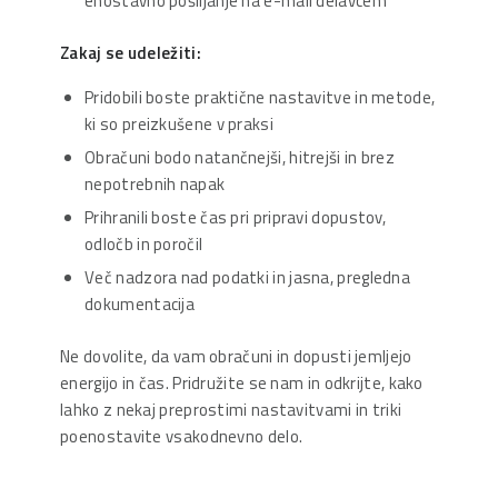
enostavno pošiljanje na e-mail delavcem
Zakaj se udeležiti:
Pridobili boste praktične nastavitve in metode,
ki so preizkušene v praksi
Obračuni bodo natančnejši, hitrejši in brez
nepotrebnih napak
Prihranili boste čas pri pripravi dopustov,
odločb in poročil
Več nadzora nad podatki in jasna, pregledna
dokumentacija
Ne dovolite, da vam obračuni in dopusti jemljejo
energijo in čas. Pridružite se nam in odkrijte, kako
lahko z nekaj preprostimi nastavitvami in triki
poenostavite vsakodnevno delo.