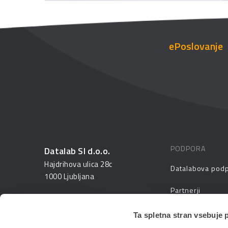
ePoslovanje
PODPORA
Datalab SI d.o.o.
Hajdrihova ulica 28c
Datalabova pod
1000 Ljubljana
Partnerji
01 25 28 900
FAQ – pogosta v
Ta spletna stran vsebuje 