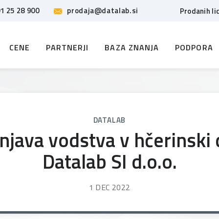
1 25 28 900
prodaja@datalab.si
Prodanih li
CENE
PARTNERJI
BAZA ZNANJA
PODPORA
DATALAB
java vodstva v hčerinski 
Datalab SI d.o.o.
1 DEC 2022