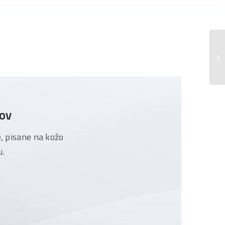
Ob
tov
e, pisane na kožo
u.