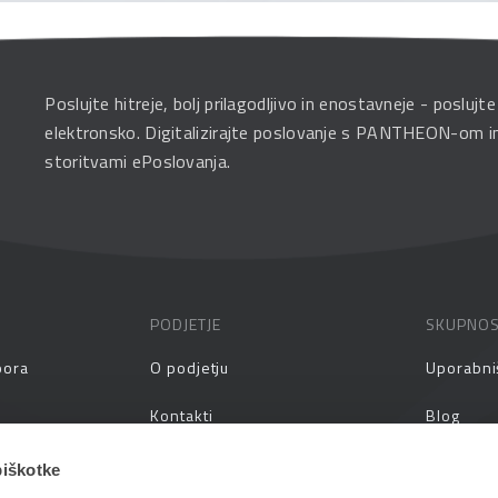
Poslujte hitreje, bolj prilagodljivo in enostavneje - poslujte
elektronsko. Digitalizirajte poslovanje s PANTHEON-om i
storitvami ePoslovanja.
PODJETJE
SKUPNO
pora
O podjetju
Uporabni
Kontakti
Blog
prašanja
Zaposlitev
Spletni s
piškotke