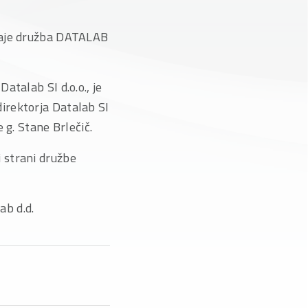
odaje družba DATALAB
atalab SI d.o.o., je
direktorja Datalab SI
 g. Stane Brlečič.
i strani družbe
d.