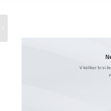
Poročilo poslovodstva družbe in
Skupine za obdobje od 01.07.2022 do
30.9....
Ne
V kolikor bi si 
v