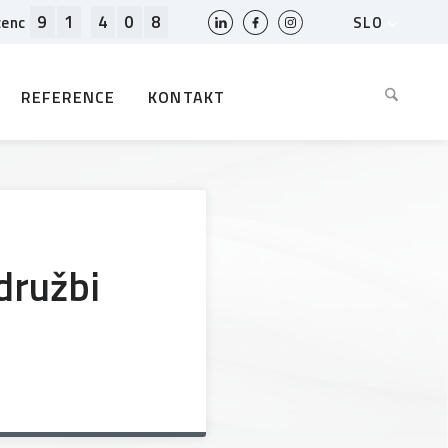
9
1
4
0
8
SLO
cenc
HR
EN
REFERENCE
KONTAKT
BIH
MK
RS
AL
ME
BG
družbi
KS