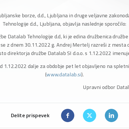
jubljanske borze, d.d., Ljubljana in druge veljavne zakon
Tehnologije d.d., Ljubljana, objavlja naslednje sporočilo:
e Datalab Tehnologije d.d, ki je edina družbenica družbe D
a se z dnem 30.11.2022 g. Andrej Mertelj razreši z mesta 
esto direktorja družbe Datalab SI d.o.o. s 1.12.2022 imenuje
d 1.12.2022 dalje za obdobje pet let objavljeno na spletn
(
www.datalab.si
).
i odbor Datalab d.
Delite prispevek