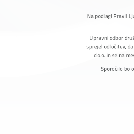
Na podlagi Pravil L
Upravni odbor družb
sprejel odločitev, d
d.o.o. in se na m
Sporočilo bo o
Upravn