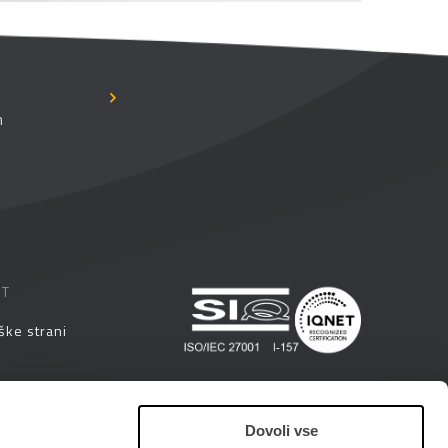
n
ST
ške strani
eminarji
Dovoli vse