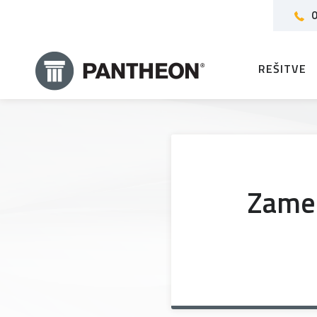
0
REŠITVE
Zamen