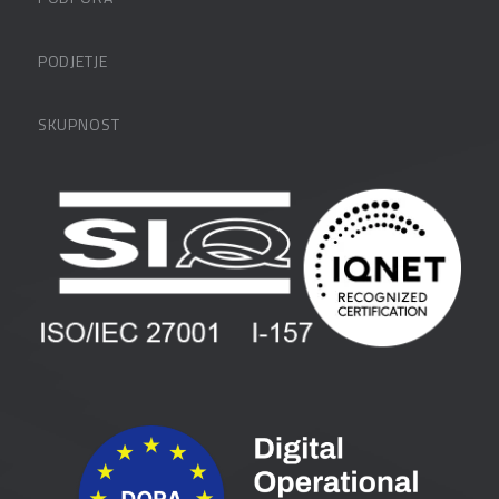
Datalabova podpora
PODJETJE
Partnerji
O podjetju
SKUPNOST
FAQ – pogosta vprašanja
Kontakti
Uporabniške strani
PANTHEON izobraževanja
Zaposlitev
Blog
Vlagatelji
Spletni seminarji
Pogoji in pogodbe
Priročniki