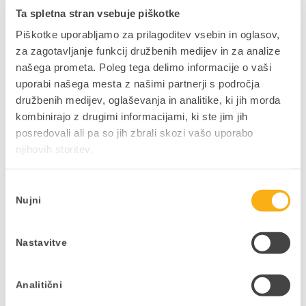
Ta spletna stran vsebuje piškotke
Piškotke uporabljamo za prilagoditev vsebin in oglasov,
za zagotavljanje funkcij družbenih medijev in za analize
našega prometa. Poleg tega delimo informacije o vaši
NAZAJ NA JAVNE OBJAVE
uporabi našega mesta z našimi partnerji s področja
družbenih medijev, oglaševanja in analitike, ki jih morda
kombinirajo z drugimi informacijami, ki ste jim jih
posredovali ali pa so jih zbrali skozi vašo uporabo
njihovih storitev.
Ne zamudite podjetniških
Izbira
novosti in nasvetov
Nujni
soglasja
V kolikor bi si želeli mesečno v svoj e-
nabiralnik prejeti uporabne vsebine,
Nastavitve
pisane na kožo vaši dejavnosti in vašim
interesom, to zabeležite v obrazcu.
Analitični