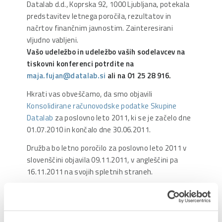
Datalab d.d., Koprska 92, 1000 Ljubljana, potekala
predstavitev letnega poročila, rezultatov in
načrtov finančnim javnostim. Zainteresirani
vljudno vabljeni.
Vašo udeležbo in udeležbo vaših sodelavcev na
tiskovni konferenci potrdite na
maja.fujan@datalab.si
ali na 01 25 28 916.
Hkrati vas obveščamo, da smo objavili
Konsolidirane računovodske podatke Skupine
Datalab
za poslovno leto 2011, ki se je začelo dne
01.07.2010 in končalo dne 30.06.2011.
Družba bo letno poročilo za poslovno leto 2011 v
slovenščini objavila 09.11.2011, v angleščini pa
16.11.2011 na svojih spletnih straneh.
Delite prispevek