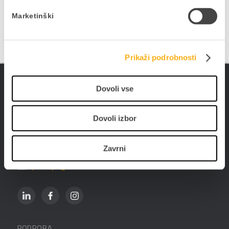
PRIJAVITE SE NA E-NOVICE
Marketinški
Prikaži podrobnosti
Dovoli vse
Datalab SI d.o.o.
Hajdrihova ulica 28c
Dovoli izbor
1000 Ljubljana
01 25 28 900
Zavrni
prodaja@datalab.si
PODPORA