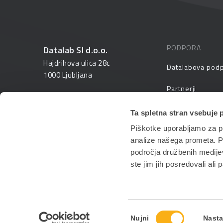
PODPORA
Datalab SI d.o.o.
Hajdrihova ulica 28c
Datalabova pod
1000 Ljubljana
Partnerji
01 25 28 900
FAQ – pogosta v
Ta spletna stran vsebuje 
prodaja@datalab.si
Piškotke uporabljamo za pr
PANTHEON izobr
analize našega prometa. Po
področja družbenih medijev,
ste jim jih posredovali ali 
Izbira
Nujni
Nasta