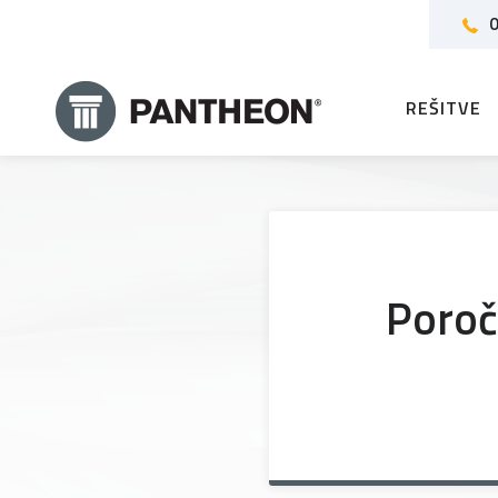
0
REŠITVE
Poroč