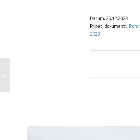
Datum: 20.12.2023
Pripeti dokumenti:
Poroč
2023
Četrtletno poročilo poslovodstva
družbe in Skupine za obdobje od
01.07.2023...