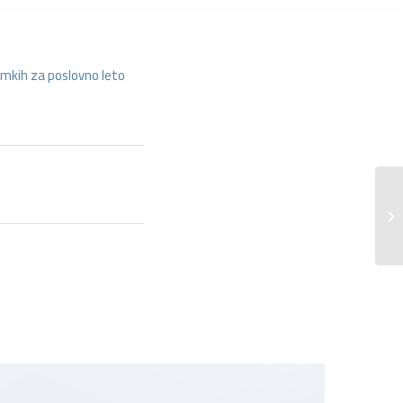
jemkih za poslovno leto
Ob