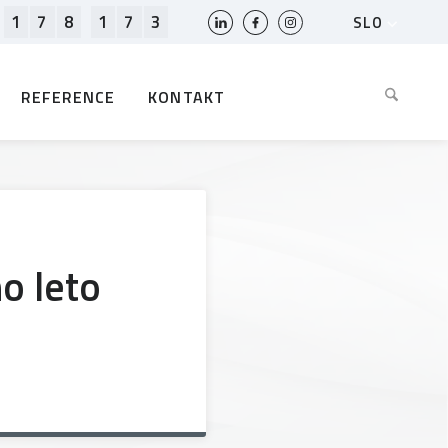
1
7
8
1
7
3
SLO
HR
EN
REFERENCE
KONTAKT
BIH
MK
RS
AL
ME
BG
o leto
KS