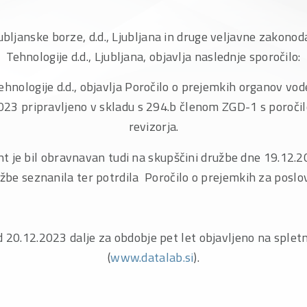
jubljanske borze, d.d., Ljubljana in druge veljavne zakon
Tehnologije d.d., Ljubljana, objavlja naslednje sporočilo:
hnologije d.d., objavlja Poročilo o prejemkih organov vod
023 pripravljeno v skladu s 294.b členom ZGD-1 s poroč
revizorja.
je bil obravnavan tudi na skupščini družbe dne 19.12.20
žbe seznanila ter potrdila Poročilo o prejemkih za poslo
d 20.12.2023 dalje za obdobje pet let objavljeno na spletn
(
www.datalab.si
).