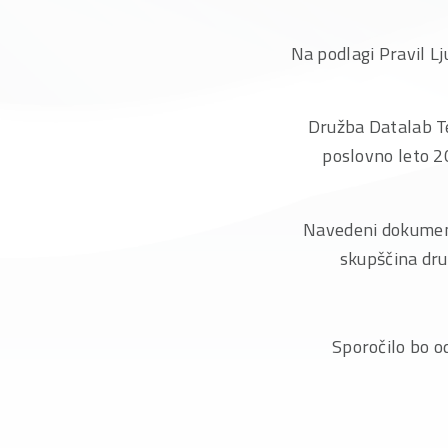
Na podlagi Pravil L
Družba Datalab Te
poslovno leto 2
Navedeni dokument 
skupščina dru
Sporočilo bo o