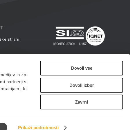
ST
ške strani
eminarji
Dovoli vse
medijev in za
i
i partnerji s
Dovoli izbor
ormacijami, ki
Zavrni
Prikaži podrobnosti