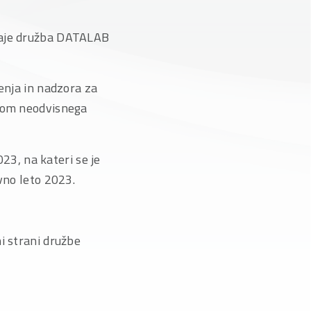
odaje družba DATALAB
enja in nadzora za
ilom neodvisnega
23, na kateri se je
vno leto 2023.
i strani družbe