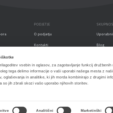
PODJETJE
SKUPNO
pora
O podjetju
Uporabni
Kontakti
Blog
prašanja
Zaposlitev
Spletni s
piškotke
ilagoditev vsebin in oglasov, za zagotavljanje funkcij družbenih 
aževanja
Vlagatelji
Priročnik
leg tega delimo informacije o vaši uporabi našega mesta z našim
Pogoji in pogodbe
 oglaševanja in analitike, ki jih morda kombinirajo z drugimi inf
pa so jih zbrali skozi vašo uporabo njihovih storitev.
vitve
Analitični
Marketinški
Politika zasebnosti
| Oblikovanje in razvoj: