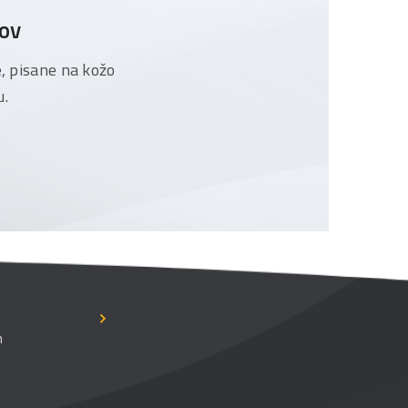
tov
e, pisane na kožo
u.
n