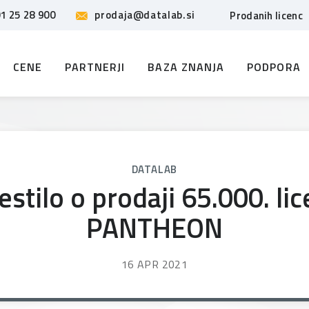
1 25 28 900
prodaja@datalab.si
Prodanih licenc
CENE
PARTNERJI
BAZA ZNANJA
PODPORA
DATALAB
stilo o prodaji 65.000. li
PANTHEON
16 APR 2021