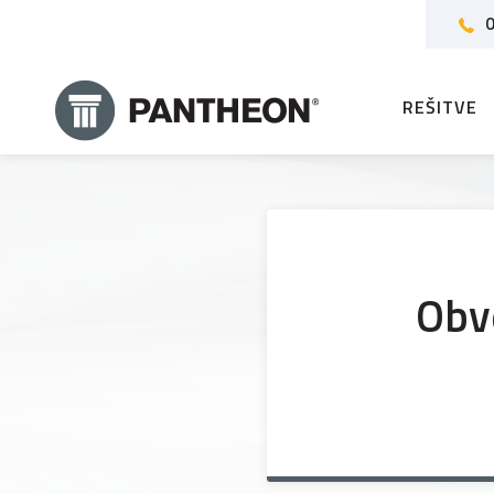
0
REŠITVE
Obve