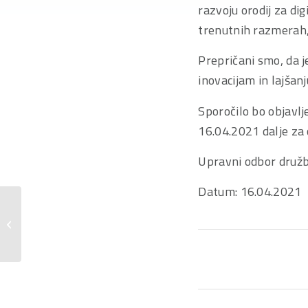
razvoju orodij za dig
trenutnih razmerah, 
Prepričani smo, da 
inovacijam in lajšan
Sporočilo bo objavl
16.04.2021 dalje za 
Upravni odbor družb
Datum: 16.04.2021
Objava nekonsolidiranih in
konsolidiranih nerevidiranih rezultatov
prvega polletja...