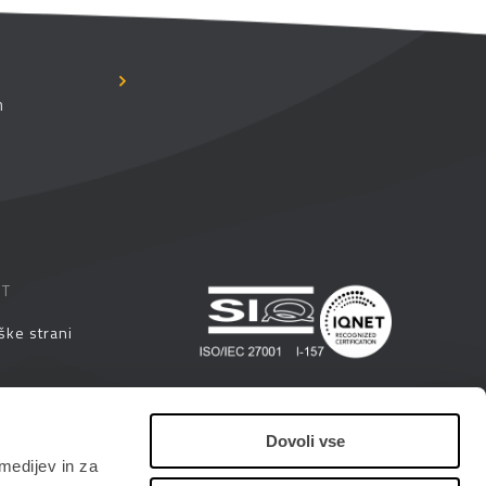
n
ST
ške strani
eminarji
Dovoli vse
medijev in za
i