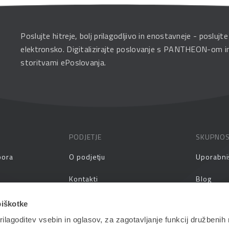
Poslujte hitreje, bolj prilagodljivo in enostavneje - poslujte
elektronsko. Digitalizirajte poslovanje s PANTHEON-om i
storitvami ePoslovanja.
PODJETJE
SKUPNO
pora
O podjetju
Uporabni
Kontakti
Blog
prašanja
Zaposlitev
Spletni s
piškotke
ilagoditev vsebin in oglasov, za zagotavljanje funkcij družbenih 
aževanja
Vlagatelji
Priročnik