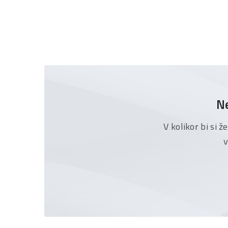
Ne
V kolikor bi si 
v