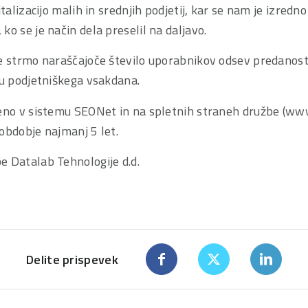
italizacijo malih in srednjih podjetij, kar se nam je izredn
ko se je način dela preselil na daljavo.
je strmo naraščajoče število uporabnikov odsev predanost
ju podjetniškega vsakdana.
jeno v sistemu SEONet in na spletnih straneh družbe (www
obdobje najmanj 5 let.
e Datalab Tehnologije d.d.
Delite prispevek