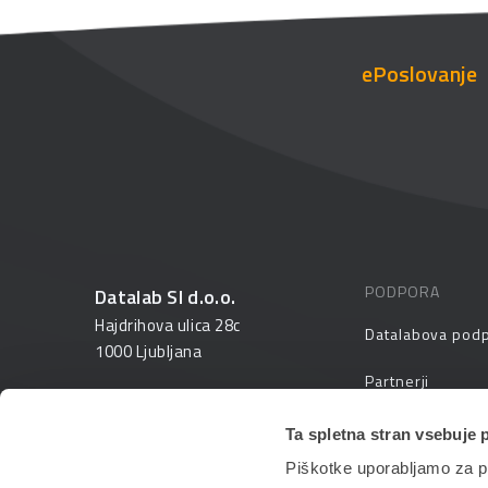
ePoslovanje
PODPORA
Datalab SI d.o.o.
Hajdrihova ulica 28c
Datalabova pod
1000 Ljubljana
Partnerji
01 25 28 900
FAQ – pogosta v
Ta spletna stran vsebuje 
prodaja@datalab.si
Piškotke uporabljamo za pr
PANTHEON izobr