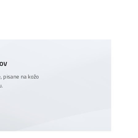
tov
e, pisane na kožo
u.