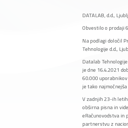
DATALAB, d.d., Ljubl
Obvestilo o prodaji
Na podlagi določil P
Tehnologije d.d., Lju
Datalab Tehnologije 
je dne 16.4.2021 d
60.000 uporabnikov
je tako najmočnejša v
V zadnjih 23-ih let
obširna pisna in vid
eRačunovodstva in pr
partnerstvu z nacion