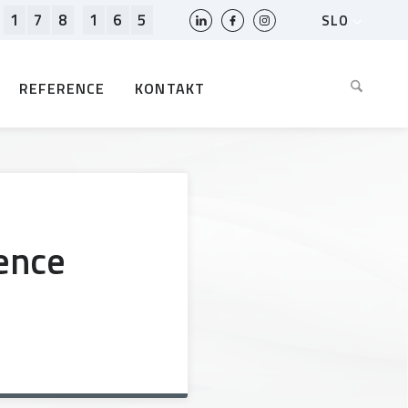
1
7
8
1
6
5
SLO
HR
EN
REFERENCE
KONTAKT
BIH
MK
RS
AL
ME
BG
cence
KS