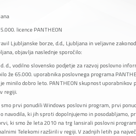
jana
 65.000. licence PANTHEON
ravil Ljubljanske borze, d.d., Ljubljana in veljavne zakono
bljana, objavlja naslednje sporočilo:
d. d., vodilno slovensko podjetje za razvoj poslovno infor
obilo že 65.000. uporabnika poslovnega programa PANTH
 je minilo dobro leto. PANTHEON skupnost uporabnikov 
 regiji.
ih smo prvi ponudili Windows poslovni program, prvi ponu
eo navodila, ki jih sproti dopolnjujemo in posodabljamo, pr
vi, ki smo že leta 2010 na trg lansirali poslovni program
alnimi Telekomi razširili v regiji. V zadnjih letih pa najv