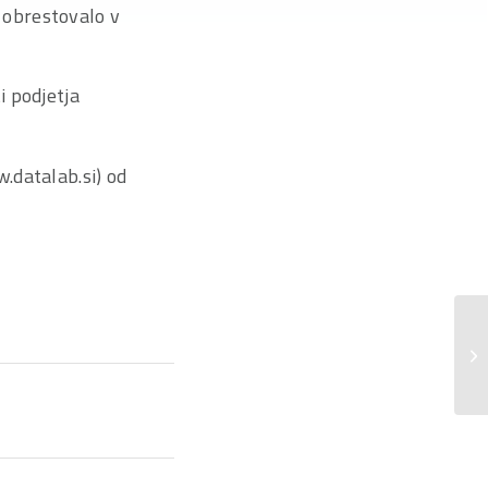
o obrestovalo v
i podjetja
.datalab.si) od
Sk