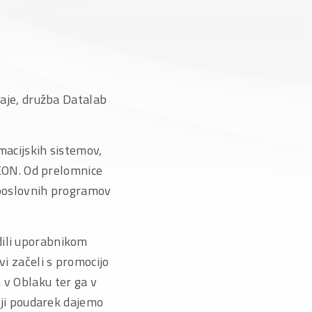
daje, družba Datalab
macijskih sistemov,
EON. Od prelomnice
poslovnih programov
dili uporabnikom
vi začeli s promocijo
 v Oblaku ter ga v
ečji poudarek dajemo