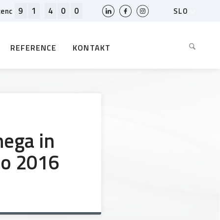
9
1
4
0
0
SLO
cenc
HR
EN
REFERENCE
KONTAKT
BIH
MK
RS
AL
ME
BG
nega in
KS
to 2016