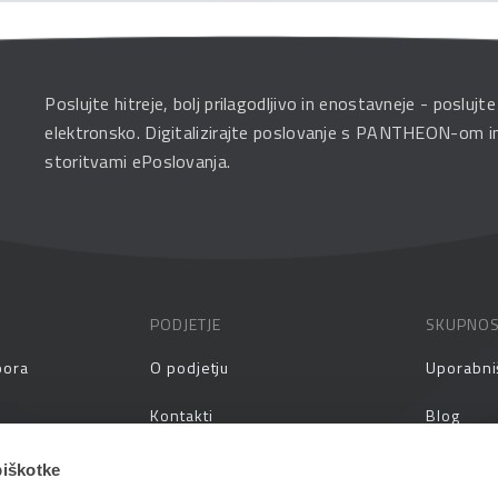
Poslujte hitreje, bolj prilagodljivo in enostavneje - poslujte
elektronsko. Digitalizirajte poslovanje s PANTHEON-om i
storitvami ePoslovanja.
PODJETJE
SKUPNO
pora
O podjetju
Uporabni
Kontakti
Blog
prašanja
Zaposlitev
Spletni s
piškotke