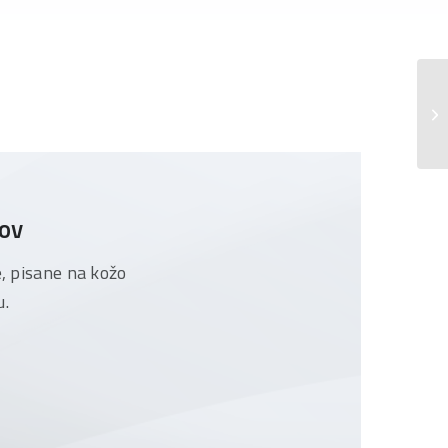
Po
Sk
tov
e, pisane na kožo
u.