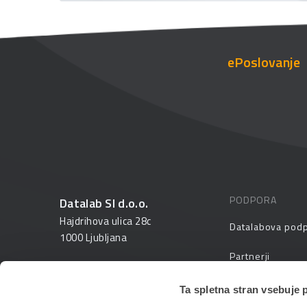
ePoslovanje
PODPORA
Datalab SI d.o.o.
Hajdrihova ulica 28c
Datalabova pod
1000 Ljubljana
Partnerji
01 25 28 900
FAQ – pogosta v
Ta spletna stran vsebuje 