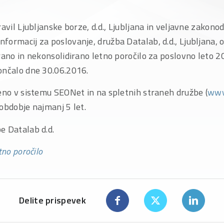
ravil Ljubljanske borze, d.d., Ljubljana in veljavne zakono
ormacij za poslovanje, družba Datalab, d.d., Ljubljana, o
rano in nekonsolidirano letno poročilo za poslovno leto 20
ončalo dne 30.06.2016.
jeno v sistemu SEONet in na spletnih straneh družbe (
www
obdobje najmanj 5 let.
e Datalab d.d.
tno poročilo
Delite prispevek