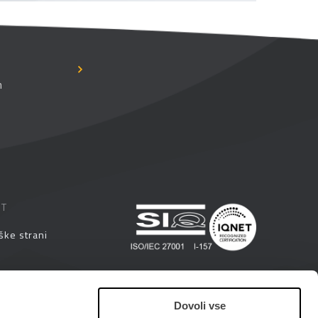
n
ST
ške strani
eminarji
Dovoli vse