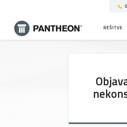
0
REŠITVE
Objava
nekons