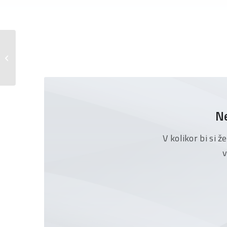
Sprememba vodstva v Datalab MK
Ne
V kolikor bi si 
v