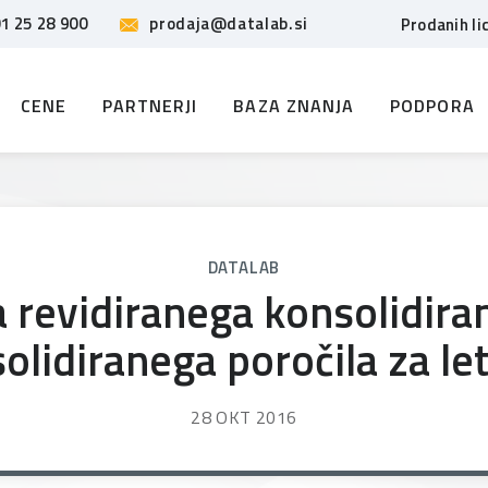
1 25 28 900
prodaja@datalab.si
Prodanih li
CENE
PARTNERJI
BAZA ZNANJA
PODPORA
DATALAB
 revidiranega konsolidira
olidiranega poročila za le
28 OKT 2016