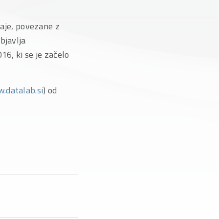
daje, povezane z
bjavlja
16, ki se je začelo
.datalab.si
) od