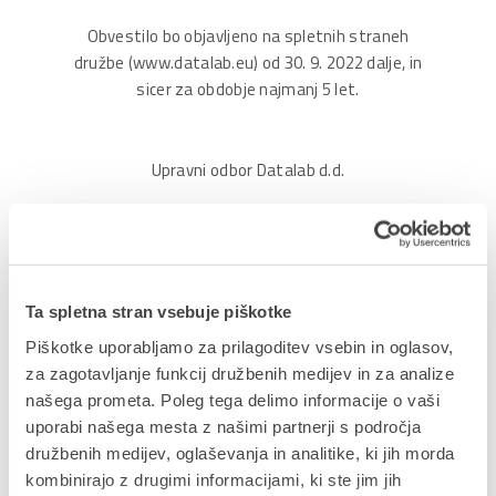
Obvestilo bo objavljeno na spletnih straneh
družbe (www.datalab.eu) od 30. 9. 2022 dalje, in
sicer za obdobje najmanj 5 let.
Upravni odbor Datalab d.d.
Datum: 30.09.2022
Pripeti dokumenti:
Preliminarni nerevidirani rezultati
poslovanja za FY22
Ta spletna stran vsebuje piškotke
Piškotke uporabljamo za prilagoditev vsebin in oglasov,
Delite prispevek
za zagotavljanje funkcij družbenih medijev in za analize
našega prometa. Poleg tega delimo informacije o vaši
uporabi našega mesta z našimi partnerji s področja
družbenih medijev, oglaševanja in analitike, ki jih morda
kombinirajo z drugimi informacijami, ki ste jim jih