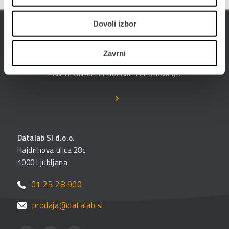
Dovoli izbor
ePoslovanje
Poslujte hitreje, bolj prilagodljivo in enostavneje -
Zavrni
poslujte elektronsko. Digitalizirajte poslovanje s
PANTHEON-om in storitvami ePoslovanja.
Datalab SI d.o.o.
Hajdrihova ulica 28c
1000 Ljubljana
01 25 28 900
prodaja@datalab.si