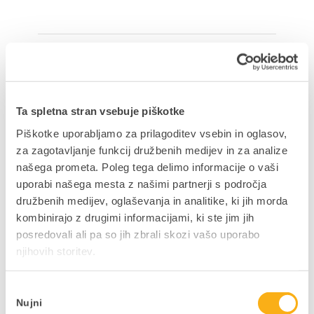
Delite prispevek
Ta spletna stran vsebuje piškotke
Piškotke uporabljamo za prilagoditev vsebin in oglasov,
za zagotavljanje funkcij družbenih medijev in za analize
NAZAJ NA JAVNE OBJAVE
našega prometa. Poleg tega delimo informacije o vaši
uporabi našega mesta z našimi partnerji s področja
družbenih medijev, oglaševanja in analitike, ki jih morda
kombinirajo z drugimi informacijami, ki ste jim jih
posredovali ali pa so jih zbrali skozi vašo uporabo
Ne zamudite podjetniških
njihovih storitev.
novosti in nasvetov
Izbira
V kolikor bi si želeli mesečno v svoj e-
Nujni
soglasja
nabiralnik prejeti uporabne vsebine,