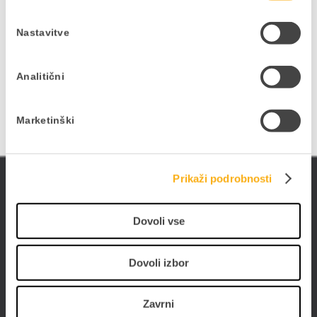
pisane na kožo vaši dejavnosti in vašim
interesom, to zabeležite v obrazcu.
Nastavitve
PRIJAVITE SE NA E-NOVICE
Analitični
Marketinški
ePoslovanje
Prikaži podrobnosti
Poslujte hitreje, bolj prilagodljivo in enostavneje -
Dovoli vse
poslujte elektronsko. Digitalizirajte poslovanje s
PANTHEON-om in storitvami ePoslovanja.
Dovoli izbor
Zavrni