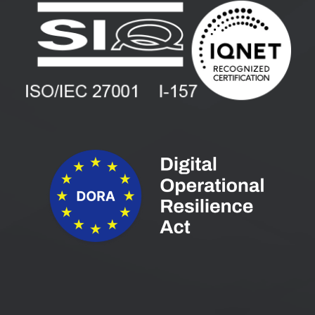
Zaposlitev
Blog
Vlagatelji
Spletni seminarji
Pogoji in pogodbe
Priročniki