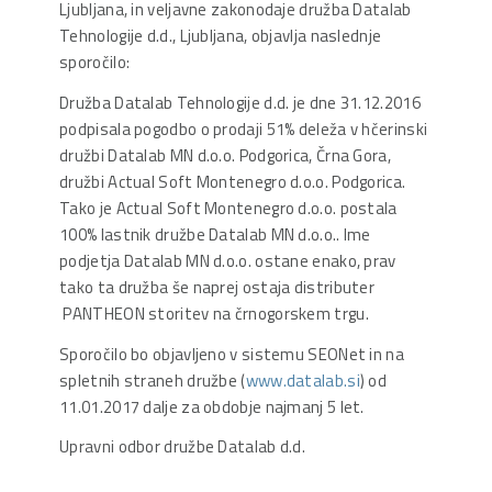
Ljubljana, in veljavne zakonodaje družba Datalab
Tehnologije d.d., Ljubljana, objavlja naslednje
sporočilo:
Družba Datalab Tehnologije d.d. je dne 31.12.2016
podpisala pogodbo o prodaji 51% deleža v hčerinski
družbi Datalab MN d.o.o. Podgorica, Črna Gora,
družbi Actual Soft Montenegro d.o.o. Podgorica.
Tako je Actual Soft Montenegro d.o.o. postala
100% lastnik družbe Datalab MN d.o.o.. Ime
podjetja Datalab MN d.o.o. ostane enako, prav
tako ta družba še naprej ostaja distributer
PANTHEON storitev na črnogorskem trgu.
Sporočilo bo objavljeno v sistemu SEONet in na
spletnih straneh družbe (
www.datalab.si
) od
11.01.2017 dalje za obdobje najmanj 5 let.
Upravni odbor družbe Datalab d.d.