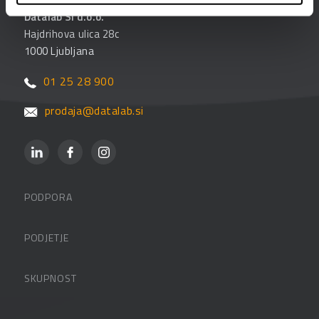
Datalab SI d.o.o.
Hajdrihova ulica 28c
1000 Ljubljana
01 25 28 900
prodaja@datalab.si
PODPORA
Datalabova podpora
PODJETJE
Partnerji
O podjetju
SKUPNOST
FAQ – pogosta vprašanja
Kontakti
Uporabniške strani
PANTHEON izobraževanja