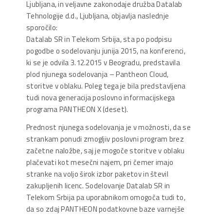
Ljubljana, in veljavne zakonodaje družba Datalab
Tehnologije d.d., Ljubljana, objavlja naslednje
sporočilo:
Datalab SR in Telekom Srbija, sta po podpisu
pogodbe o sodelovanju junija 2015, na konferenci,
ki se je odvila 3.12.2015 v Beogradu, predstavila
plod njunega sodelovanja – Pantheon Cloud,
storitve v oblaku. Poleg tega je bila predstavljena
tudi nova generacija poslovno informacijskega
programa PANTHEON X (deset).
Prednost njunega sodelovanja je v možnosti, da se
strankam ponudi zmogljiv poslovni program brez
začetne naložbe, saj je mogoče storitve v oblaku
plačevati kot mesečni najem, pri čemer imajo
stranke na voljo širok izbor paketov in števil
zakupljenih licenc. Sodelovanje Datalab SR in
Telekom Srbija pa uporabnikom omogoča tudi to,
da so zdaj PANTHEON podatkovne baze varnejše