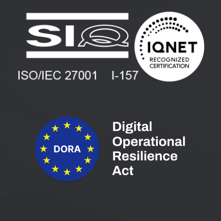
Uporabniške strani
PANTHEON izobraževanja
Zaposlitev
Blog
Vlagatelji
Spletni seminarji
Pogoji in pogodbe
Priročniki