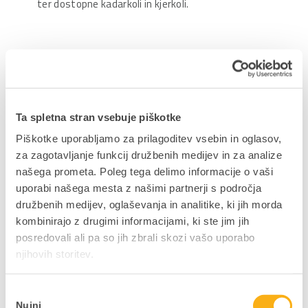
ter dostopne kadarkoli in kjerkoli.
Sporočilo bo od 11.12.2015 dalje za obdobje pet let
objavljeno na naši spletni strani družbe
(
www.datalab.si
).
Ta spletna stran vsebuje piškotke
Upravni odbor družbe
Piškotke uporabljamo za prilagoditev vsebin in oglasov,
za zagotavljanje funkcij družbenih medijev in za analize
našega prometa. Poleg tega delimo informacije o vaši
uporabi našega mesta z našimi partnerji s področja
Delite prispevek
družbenih medijev, oglaševanja in analitike, ki jih morda
kombinirajo z drugimi informacijami, ki ste jim jih
posredovali ali pa so jih zbrali skozi vašo uporabo
njihovih storitev.
Izbira
NAZAJ NA JAVNE OBJAVE
Nujni
soglasja