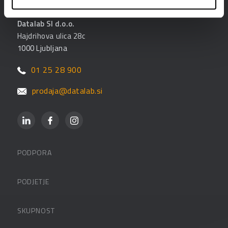
Datalab SI d.o.o.
Hajdrihova ulica 28c
1000 Ljubljana
01 25 28 900
prodaja@datalab.si
PODPORA
Datalabova podpora
PODJETJE
Partnerji
O podjetju
SKUPNOST
FAQ – pogosta vprašanja
Kontakti