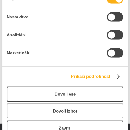
Nastavitve
Ne zamudite podjetniških
Analitični
novosti in nasvetov
V kolikor bi si želeli mesečno v svoj e-
Marketinški
nabiralnik prejeti uporabne vsebine,
pisane na kožo vaši dejavnosti in vašim
interesom, to zabeležite v obrazcu.
Prikaži podrobnosti
PRIJAVITE SE NA E-NOVICE
Dovoli vse
Dovoli izbor
Zavrni