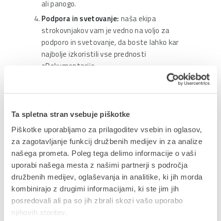
ali panogo.
Podpora in svetovanje:
naša ekipa
strokovnjakov vam je vedno na voljo za
podporo in svetovanje, da boste lahko kar
najbolje izkoristili vse prednosti
eDokumentacije.
Kakšne vrste eDokumentacije poznamo?
Ta spletna stran vsebuje piškotke
Piškotke uporabljamo za prilagoditev vsebin in oglasov,
za zagotavljanje funkcij družbenih medijev in za analize
eDokumentacija nudi naslednje načine hrambe:
našega prometa. Poleg tega delimo informacije o vaši
Storitev
eDokumentacija omogoča
hranjenje
uporabi našega mesta z našimi partnerji s področja
dokumentov v varni oblačni Hrambi.
družbenih medijev, oglaševanja in analitike, ki jih morda
Razširitev in dopolnitev takšnega načina
kombinirajo z drugimi informacijami, ki ste jim jih
hrambe dokumentov je
certificirana
posredovali ali pa so jih zbrali skozi vašo uporabo
eDokumentacija
. V njej so dokumenti hranjeni
njihovih storitev.