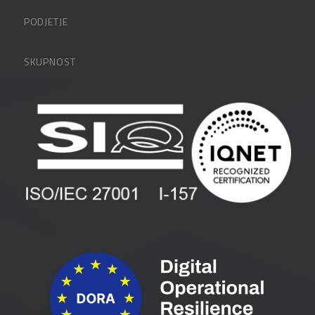
Datalabova podpora
PODJETJE
Partnerji
O podjetju
SKUPNOST
FAQ – pogosta vprašanja
Kontakti
Uporabniške strani
PANTHEON izobraževanja
Zaposlitev
Blog
Vlagatelji
Spletni seminarji
Pogoji in pogodbe
Priročniki