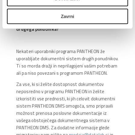
Zavrni
Kaj, če že uporabljamo dokumentni sistem
drugega ponudnika?
Nekateri uporabniki programa PANTHEON že
uporabljate dokumentni sistem drugih ponudnikov.
Ti so morda dražji in neprilagojeni vašim potrebam
ali pa niso povezani s programom PANTHEON.
Za vse, ki si želite dostopnost dokumentov
neposredno v programu PANTHEON in želite
izkoristiti vse prednosti, ki jih celovit dokumentni
sistem PANTHEON DMS omogoča, smo pripravili
možnost prenosa poslovne dokumentacije iz
vašega obstoječega dokumentnega sistema v
PANTHEON DMS. Za dodatne informacije glede
migratorjev nam pišite na
prodaja@datalab.si
in