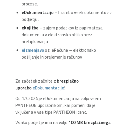
procese,
eDokumentacijo
– hrambo vseh dokumentov v
podjetju,
eKnjižbe
– zajem podatkov iz papirnatega
dokumenta v elektronsko obliko brez
pretipkavanja
eIzmenjavo
oz. eRačune – elektronsko
pošiljanje in prejemanje računov
Za začetek začnite z
brezplačno
uporabo
eDokumentacije
!
Od 1.7.2024 je eDokumentacija na voljo vsem
PANTHEON uporabnikom, kar pomeni da je
vključena v vse tipe PANTHEON licenc.
Vsako podjetje ima na voljo
100 MB brezplačnega