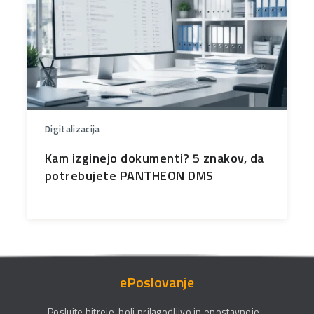
Digitalizacija
Kam izginejo dokumenti? 5 znakov, da
potrebujete PANTHEON DMS
ePoslovanje
Poslujte hitreje, bolj prilagodljivo in enostavneje -