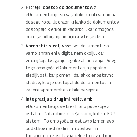
Hitrejši dostop do dokumentov:
z
eDokumentacijo so vaši dokumenti vedno na
dosegu roke. Uporabniki lahko do dokumentov
dostopajo kjerkoli in kadarkoli, kar omogoča
hitrejše odločanje in učinkovitejše delo.
Varnost in sledljivost:
vsi dokumenti so
varno shranjeni v digitalnem okolju, kar
zmanjšuje tveganje izgube ali uničenja. Poleg
tega omogoča eDokumentacija popolno
sledljivost, kar pomeni, da lahko enostavno
sledite, kdo je dostopal do dokumentov in
katere spremembe so bile narejene.
Integracija z drugimi rešitvami:
eDokumentacija se brezhibno povezuje z
ostalimi Datalabovimi rešitvami, kot so ERP
sistemi. To omogoča enostavno izmenjavo
podatkov med različnimi poslovnimi
funkcijami in zagotavlja celovit pregled nad