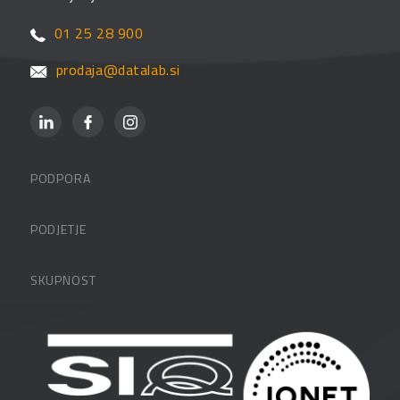
01 25 28 900
prodaja@datalab.si
PODPORA
Datalabova podpora
PODJETJE
Partnerji
O podjetju
SKUPNOST
FAQ – pogosta vprašanja
Kontakti
Uporabniške strani
PANTHEON izobraževanja
Zaposlitev
Blog
Vlagatelji
Spletni seminarji