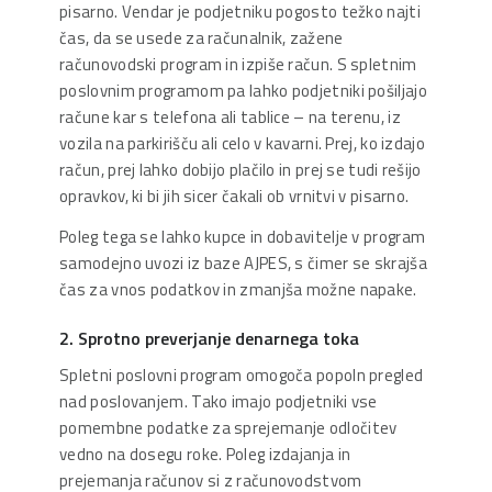
pisarno. Vendar je podjetniku pogosto težko najti
čas, da se usede za računalnik, zažene
računovodski program in izpiše račun. S spletnim
poslovnim programom pa lahko podjetniki pošiljajo
račune kar s telefona ali tablice – na terenu, iz
vozila na parkirišču ali celo v kavarni. Prej, ko izdajo
račun, prej lahko dobijo plačilo in prej se tudi rešijo
opravkov, ki bi jih sicer čakali ob vrnitvi v pisarno.
Poleg tega se lahko kupce in dobavitelje v program
samodejno uvozi iz baze AJPES, s čimer se skrajša
čas za vnos podatkov in zmanjša možne napake.
2. Sprotno preverjanje denarnega toka
Spletni poslovni program omogoča popoln pregled
nad poslovanjem. Tako imajo podjetniki vse
pomembne podatke za sprejemanje odločitev
vedno na dosegu roke. Poleg izdajanja in
prejemanja računov si z računovodstvom