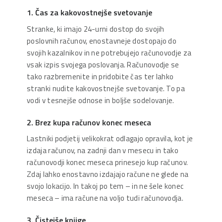
1. Čas za kakovostnejše svetovanje
Stranke, ki imajo 24-urni dostop do svojih
poslovnih računov, enostavneje dostopajo do
svojih kazalnikov in ne potrebujejo računovodje za
vsak izpis svojega poslovanja. Računovodje se
tako razbremenite in pridobite čas ter lahko
stranki nudite kakovostnejše svetovanje. To pa
vodi v tesnejše odnose in boljše sodelovanje.
2. Brez kupa računov konec meseca
Lastniki podjetij velikokrat odlagajo opravila, kot je
izdaja računov, na zadnji dan v mesecu in tako
računovodji konec meseca prinesejo kup računov.
Zdaj lahko enostavno izdajajo račune ne glede na
svojo lokacijo. In takoj po tem – in ne šele konec
meseca – ima račune na voljo tudi računovodja.
3. Čistejše knjige