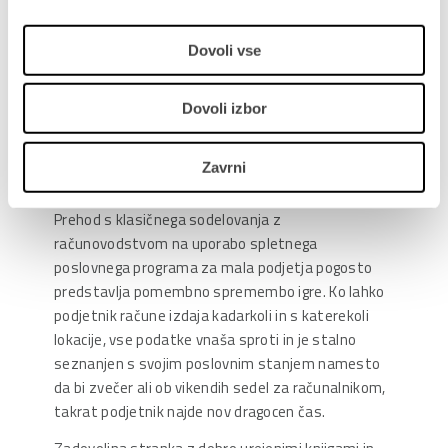
vključno z bančnimi in finančnimi informacijami.
PANTHEON Web Light ima ravno take visoke
Dovoli vse
varnostne mehanizme za zaščito podatkov.
Večja mobilnost urejanja
Dovoli izbor
poslovanja – več časa in
Zavrni
zadovoljstva
Prehod s klasičnega sodelovanja z
računovodstvom na uporabo spletnega
poslovnega programa za mala podjetja pogosto
predstavlja pomembno spremembo igre. Ko lahko
podjetnik račune izdaja kadarkoli in s katerekoli
lokacije, vse podatke vnaša sproti in je stalno
seznanjen s svojim poslovnim stanjem namesto
da bi zvečer ali ob vikendih sedel za računalnikom,
takrat podjetnik najde nov dragocen čas.