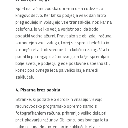
Spletna računovodska oprema dela čudeže za
knjigovodstvo. Ker lahko podjetja vsak dan hitro
pregledujejo in vpisujejo vse transakcije, npr. kar na
telefonu, je veliko večja verjetnost, da bodo
podatki vedno ažurni. Prav tako se ob izdaji računa
samodejno vodi zaloga, torej se sproti beležita in
zmanjšujeta tudi vrednost in količina zalog. Vsi ti
podatki pomagajo računovodji, da lažje spremlja in
bolje svetuje podjetju glede poslovne uspešnosti,
konec poslovnega leta pa veliko lažje naredi
zaključek.
4. Pisarna brez papirja
Stranke, ki podatke o stroških vnašajo v svojo
računovodsko programsko opremo samo s
fotografiranjem računa, prihranijo veliko dela pri
pretipkavanju računov. Ob koncu poslovnega leta
tako ni kupa dokumentov in zaključek leta je