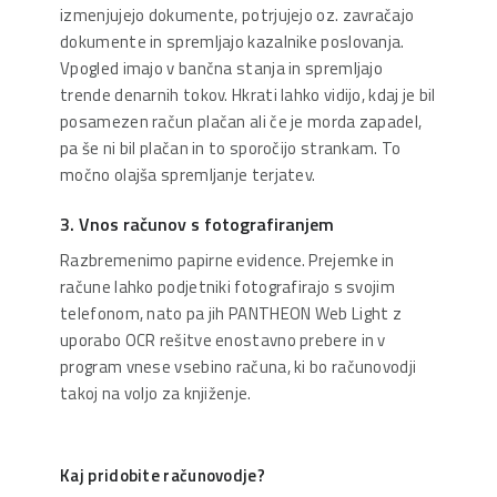
izmenjujejo dokumente, potrjujejo oz. zavračajo
dokumente in spremljajo kazalnike poslovanja.
Vpogled imajo v bančna stanja in spremljajo
trende denarnih tokov. Hkrati lahko vidijo, kdaj je bil
posamezen račun plačan ali če je morda zapadel,
pa še ni bil plačan in to sporočijo strankam. To
močno olajša spremljanje terjatev.
3. Vnos računov s fotografiranjem
Razbremenimo papirne evidence. Prejemke in
račune lahko podjetniki fotografirajo s svojim
telefonom, nato pa jih PANTHEON Web Light z
uporabo OCR rešitve enostavno prebere in v
program vnese vsebino računa, ki bo računovodji
takoj na voljo za knjiženje.
Kaj pridobite računovodje?