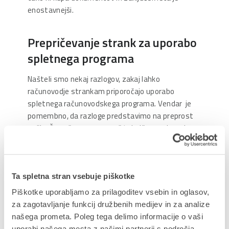
enostavnejši.
Prepričevanje strank za uporabo
spletnega programa
Našteli smo nekaj razlogov, zakaj lahko
računovodje strankam priporočajo uporabo
spletnega računovodskega programa. Vendar je
pomembno, da razloge predstavimo na preprost
način. Če začnemo s preveč tehnično razlago, bo
vsak hitro začel zavijati z očmi. V prvi vrsti
pojasnimo, da spletno računovodstvo prihrani čas.
Pomagajmo stranki vizualizirati, kako bo to
Ta spletna stran vsebuje piškotke
spremenilo njeno porabo časa in preprečilo, da bi
Piškotke uporabljamo za prilagoditev vsebin in oglasov,
porabili cele dneve za vodenje računovodstva in
za zagotavljanje funkcij družbenih medijev in za analize
administracije. S programom na primer:
našega prometa. Poleg tega delimo informacije o vaši
Hitro preverimo, kateri računi so zapadli in
uporabi našega mesta z našimi partnerji s področja