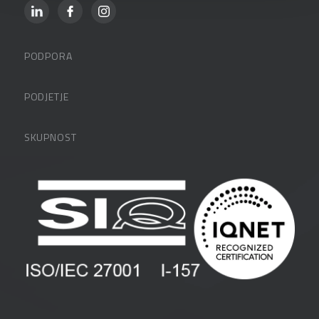
PODPORA
Datalabova podpora
PODJETJE
Partnerji
O podjetju
SKUPNOST
FAQ – pogosta vprašanja
Kontakti
Uporabniške strani
PANTHEON izobraževanja
Zaposlitev
Blog
Vlagatelji
Spletni seminarji
Pogoji in pogodbe
Priročniki