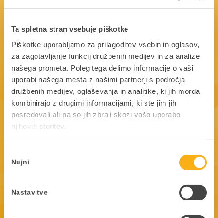
Ta spletna stran vsebuje piškotke
Piškotke uporabljamo za prilagoditev vsebin in oglasov,
za zagotavljanje funkcij družbenih medijev in za analize
našega prometa. Poleg tega delimo informacije o vaši
uporabi našega mesta z našimi partnerji s področja
družbenih medijev, oglaševanja in analitike, ki jih morda
kombinirajo z drugimi informacijami, ki ste jim jih
posredovali ali pa so jih zbrali skozi vašo uporabo
njihovih storitev.
Žan Prosen
informatik | Total d.o.o.
Izbira
Nujni
soglasja
Nastavitve