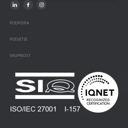
PODPORA
Datalabova podpora
PODJETJE
Partnerji
O podjetju
SKUPNOST
FAQ – pogosta vprašanja
Kontakti
Uporabniške strani
PANTHEON izobraževanja
Zaposlitev
Blog
Vlagatelji
Spletni seminarji
Pogoji in pogodbe
Priročniki