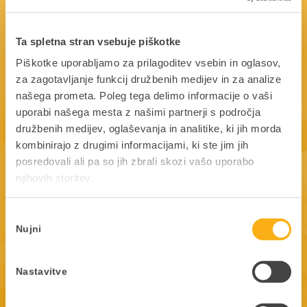
Ta spletna stran vsebuje piškotke
Piškotke uporabljamo za prilagoditev vsebin in oglasov,
za zagotavljanje funkcij družbenih medijev in za analize
našega prometa. Poleg tega delimo informacije o vaši
uporabi našega mesta z našimi partnerji s področja
družbenih medijev, oglaševanja in analitike, ki jih morda
kombinirajo z drugimi informacijami, ki ste jim jih
posredovali ali pa so jih zbrali skozi vašo uporabo
njihovih storitev.
Tanja Vogelnik
vodja nabave | Pegasus Yachts d.o.o.
Izbira
Nujni
soglasja
Nastavitve