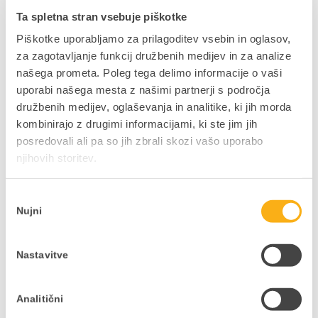
poslovnimi subjekti
Ta spletna stran vsebuje piškotke
Piškotke uporabljamo za prilagoditev vsebin in oglasov,
PRIDOBI PRIROČNIK
za zagotavljanje funkcij družbenih medijev in za analize
našega prometa. Poleg tega delimo informacije o vaši
uporabi našega mesta z našimi partnerji s področja
Digitalizacija
družbenih medijev, oglaševanja in analitike, ki jih morda
proizvodnje: od papirja
kombinirajo z drugimi informacijami, ki ste jim jih
do pametne tovarne
posredovali ali pa so jih zbrali skozi vašo uporabo
njihovih storitev.
PRIDOBI PRIROČNIK
Izbira
Nujni
soglasja
Nasveti za hitro in
natančno inventuro
Nastavitve
PRENESI PRIROČNIK
Analitični