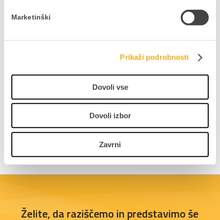
Digitalno upravljanje
Marketinški
zalog v trgovini:
povečajmo
učinkovitost z
Prikaži podrobnosti
vodenjem zalog v
oblaku
Dovoli vse
PRIDOBI PRIROČNIK
Dovoli izbor
1
2
3
4
…
7
Zavrni
Želite, da raziščemo in predstavimo še