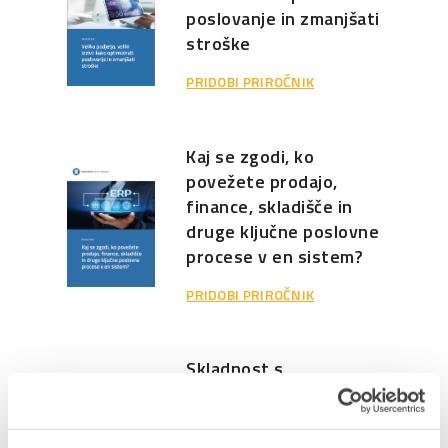
poslovanje in zmanjšati
stroške
PRIDOBI PRIROČNIK
Kaj se zgodi, ko
povežete prodajo,
finance, skladišče in
druge ključne poslovne
procese v en sistem?
PRIDOBI PRIROČNIK
Skladnost s
prihajajočim zakonom –
O obvezni izmenjavi
eRačunov med