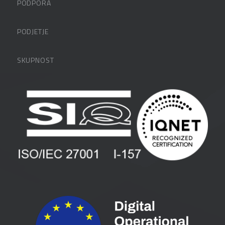
PODPORA
Datalabova podpora
PODJETJE
Partnerji
O podjetju
SKUPNOST
FAQ – pogosta vprašanja
Kontakti
Uporabniške strani
PANTHEON izobraževanja
Zaposlitev
Blog
Vlagatelji
Spletni seminarji
Pogoji in pogodbe
Priročniki