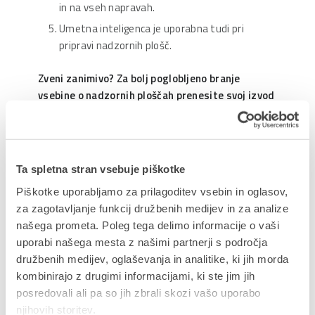
in na vseh napravah.
Umetna inteligenca je uporabna tudi pri
pripravi nadzornih plošč.
Zveni zanimivo? Za bolj poglobljeno branje
vsebine o nadzornih ploščah prenesite svoj izvod
priročnika.
Ta spletna stran vsebuje piškotke
Delite prispevek
Piškotke uporabljamo za prilagoditev vsebin in oglasov,
za zagotavljanje funkcij družbenih medijev in za analize
našega prometa. Poleg tega delimo informacije o vaši
uporabi našega mesta z našimi partnerji s področja
družbenih medijev, oglaševanja in analitike, ki jih morda
NAZAJ NA PRIROČNIKE
kombinirajo z drugimi informacijami, ki ste jim jih
posredovali ali pa so jih zbrali skozi vašo uporabo
njihovih storitev.