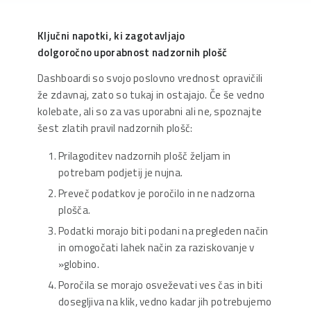
Ključni napotki, ki zagotavljajo
dolgoročno
uporabnost nadzornih plošč
Dashboardi so svojo poslovno vrednost opravičili
že zdavnaj, zato so tukaj in ostajajo. Če še vedno
kolebate, ali so za vas uporabni ali ne
,
spoznajte
šest zlatih pravil nadzornih plošč:
Prilagoditev nadzornih plošč željam in
potrebam podjetij je nujna.
Preveč podatkov je poročilo in ne nadzorna
plošča.
Podatki morajo biti podani na pregleden način
in omogočati lahek način za raziskovanje v
»globino.
Poročila se morajo osveževati ves čas in biti
dosegljiva na klik, vedno kadar jih potrebujemo