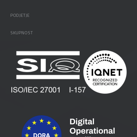
Datalabova podpora
PODJETJE
Partnerji
O podjetju
SKUPNOST
FAQ – pogosta vprašanja
Kontakti
Uporabniške strani
PANTHEON izobraževanja
Zaposlitev
Blog
Vlagatelji
Spletni seminarji
Pogoji in pogodbe
Priročniki