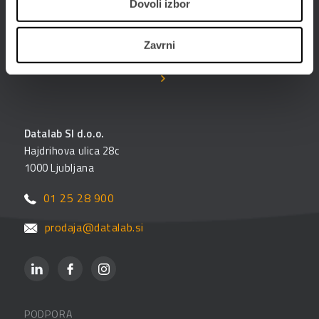
Dovoli izbor
Poslujte hitreje, bolj prilagodljivo in enostavneje -
poslujte elektronsko. Digitalizirajte poslovanje s
PANTHEON-om in storitvami ePoslovanja.
Zavrni
Datalab SI d.o.o.
Hajdrihova ulica 28c
1000 Ljubljana
01 25 28 900
prodaja@datalab.si
PODPORA