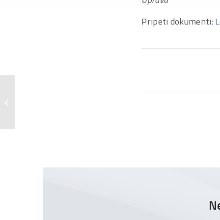
Pripeti dokumenti:
L
Revidirano letno konsolidirano in
nekonsolidirano poročilo za poslovno
leto...
Ne