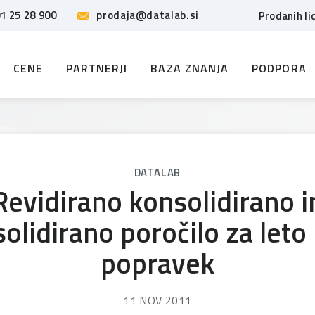
1 25 28 900
prodaja@datalab.si
Prodanih li
CENE
PARTNERJI
BAZA ZNANJA
PODPORA
DATALAB
Revidirano konsolidirano i
olidirano poročilo za leto
popravek
11 NOV 2011