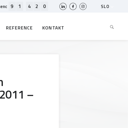
9
1
4
2
0
SLO
cenc
HR
EN
REFERENCE
KONTAKT
BIH
MK
RS
AL
ME
BG
n
KS
 2011 –