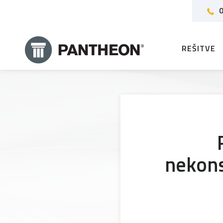
0
REŠITVE
nekons