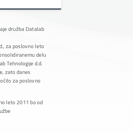
odaje družba Datalab
d., za poslovno leto
 konsolidiranemu delu
ab Tehnologije d.d.
e, zato danes
ročilo za poslovno
vno leto 2011 bo od
ružbe