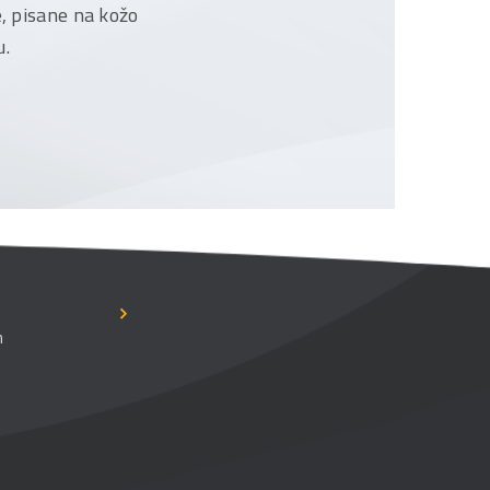
e, pisane na kožo
u.
n