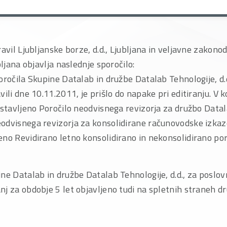
ravil Ljubljanske borze, d.d., Ljubljana in veljavne zakon
bljana objavlja naslednje sporočilo:
oročila Skupine Datalab in družbe Datalab Tehnologije, d.
vili dne 10.11.2011, je prišlo do napake pri editiranju. V
vstavljeno Poročilo neodvisnega revizorja za družbo Datal
odvisnega revizorja za konsolidirane računovodske izkaz
eno Revidirano letno konsolidirano in nekonsolidirano po
ne Datalab in družbe Datalab Tehnologije, d.d., za poslo
j za obdobje 5 let objavljeno tudi na spletnih straneh d