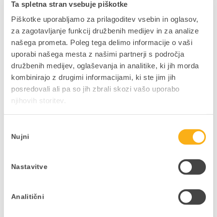
Ta spletna stran vsebuje piškotke
Piškotke uporabljamo za prilagoditev vsebin in oglasov,
za zagotavljanje funkcij družbenih medijev in za analize
našega prometa. Poleg tega delimo informacije o vaši
NAZAJ NA JAVNE OBJAVE
uporabi našega mesta z našimi partnerji s področja
družbenih medijev, oglaševanja in analitike, ki jih morda
kombinirajo z drugimi informacijami, ki ste jim jih
posredovali ali pa so jih zbrali skozi vašo uporabo
njihovih storitev.
Ne zamudite podjetniških
novosti in nasvetov
Izbira
Nujni
soglasja
V kolikor bi si želeli mesečno v svoj e-
nabiralnik prejeti uporabne vsebine,
pisane na kožo vaši dejavnosti in vašim
Nastavitve
interesom, to zabeležite v obrazcu.
Analitični
PRIJAVITE SE NA E-NOVICE