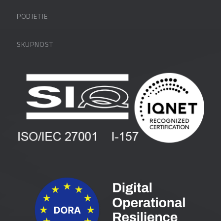
Datalabova podpora
PODJETJE
Partnerji
O podjetju
SKUPNOST
FAQ – pogosta vprašanja
Kontakti
Uporabniške strani
PANTHEON izobraževanja
Zaposlitev
Blog
Vlagatelji
Spletni seminarji
Pogoji in pogodbe
Priročniki