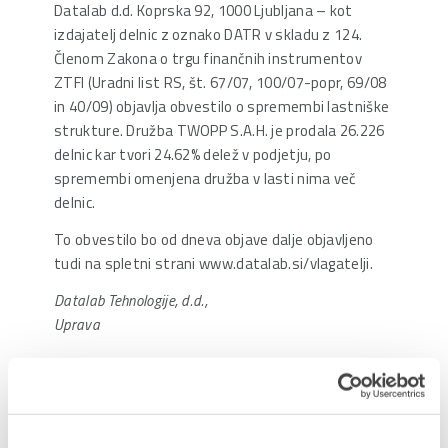
Datalab d.d. Koprska 92, 1000 Ljubljana – kot
izdajatelj delnic z oznako DATR v skladu z 124.
Členom Zakona o trgu finančnih instrumentov
ZTFI (Uradni list RS, št. 67/07, 100/07-popr, 69/08
in 40/09) objavlja obvestilo o spremembi lastniške
strukture. Družba TWOPP S.A.H. je prodala 26.226
delnic kar tvori 24.62% delež v podjetju, po
spremembi omenjena družba v lasti nima več
delnic.
To obvestilo bo od dneva objave dalje objavljeno
tudi na spletni strani www.datalab.si/vlagatelji.
Datalab Tehnologije, d.d.,
Uprava
Delite prispevek