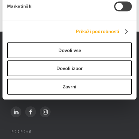
Marketinški
Prikaži podrobnosti
Dovoli vse
Datalab SI d.o.o.
Hajdrihova ulica 28c
1000 Ljubljana
Dovoli izbor
01 25 28 900
Zavrni
prodaja@datalab.si
PODPORA